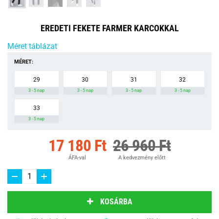
EREDETI FEKETE FARMER KARCOKKAL
Méret táblázat
MÉRET:
29
30
31
32
3 - 5 nap
3 - 5 nap
3 - 5 nap
3 - 5 nap
33
3 - 5 nap
17 180 Ft
26 960 Ft
ÁFA-val
A kedvezmény előtt
KOSÁRBA