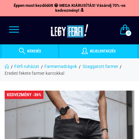
Éppen most kezdődött 😁 MEGA KIÁRUSÍTÁS! Vásárolj 70%-os
kedvezményl 🔝
0
KERESÉS
BEJELENTKEZÉS
Férfi ruházat
Farmernadrágok
Szaggatott farmer
Eredeti fekete farmer karcokkal
KEDVEZMÉNY -36%