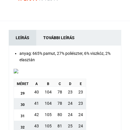
LEÍRÁS
TOVÁBBI LEÍRÁS
anyag: 665% pamut, 27% poliészter, 6% viszkóz, 2%
elasztán
MÉRET
A
B
C
D
E
40
104
78
23
23
29
41
104
78
24
23
30
42
105
80
24
24
31
43
105
81
25
24
32