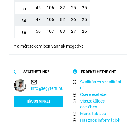
46
106
82
25
25
33
47
106
82
26
25
34
50
107
83
27
26
36
* a méretek cm-ben vannak megadva
SEGÍTHETÜNK?
ÉRDEKELHETNÉ ÖNT
Szállítás és szaállítási
díj
info@legyferfi.hu
Csere esetében
Visszaküldés
HÍVJON MINKET
esetében
Méret táblázat
Hasznos információk