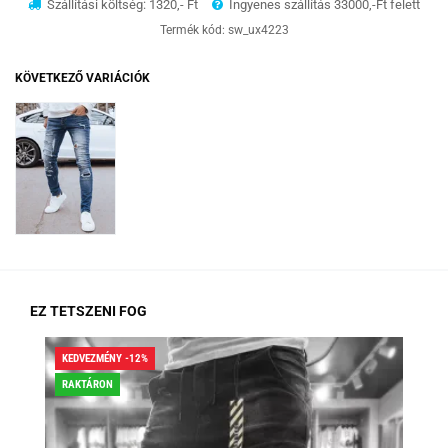
Szállítási költség: 1320,- Ft
Ingyenes szállítás 33000,-Ft felett
Termék kód:
sw_ux4223
KÖVETKEZŐ VARIÁCIÓK
EZ TETSZENI FOG
KEDVEZMÉNY -12%
KED
RAKTÁRON
RA