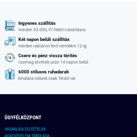
Ingyenes szállítás
minden 33.000,-Ft feletti vásárlásra
Két napon belüli szállítás
minden raktáron lévő termékre 12-ig
Csere és pénz vissza térítés
csomag átvétele után 14 napon belül
6000 stílusos ruhadarab
kínalata nálunk csak Terád vár
ÜGYFÉLKÖZPONT
VÁSARLÁSI FELTÉTELEK
ADATVÉDELEM TÁROLÁSA