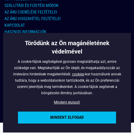
SZÁLLÍTÁSI ÉS FIZETÉSI MÓDOK
AZ ÁRU CSERÉLÉSE FELTÉTELEI
AZ ÁRU VISSZAVÉTEL FELTÉTELEI
KAPCSOLAT
HASZNOS INFORMÁCIÓK
Törődünk az Ön magánéletének
KAPCSOLAT
védelmével
E-MAIL CÍM:
info@legyferfi.hu
A cookie-fájlok segítségével gyorsan megtalálhatja azt, amire
szüksége van. Megtakarítják az Ön idejét, és megakadályozzák az
FONTOS INFORMÁCIÓK
irreleváns hirdetések megjelenítését.
cookies
-kat használunk annak
tudtára, hogy a weboldalunkon tartózkodik, és az Ön preferenciái
RÓLUNK
szerint jelenítjük meg termékeinket. A cookie-fájlok segítenek a
BLOG
böngészési élmény javításában.
FACEBOOK
Mindent elutasít
MINDENT ELFOGAD
Copyright © 2022 - Legyferfi.hu