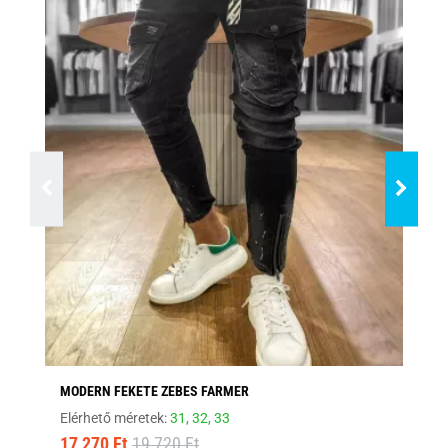
MODERN FEKETE ZEBES FARMER
FE
Elérhető méretek:
31,
32,
33
Elé
17 270 Ft
19 720 Ft
15