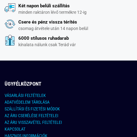
Két napon belüli szállítás
minden raktáron lévő termékre 12-ig
Csere és pénz vissza térítés
csomag átvétele után 14 napon belül
6000 stílusos ruhadarab
kínalata nálunk csak Terád vár
ÜGYFÉLKÖZPONT
VÁSARLÁSI FELTÉTELEK
ADATVÉDELEM TÁROLÁSA
SZÁLLÍTÁSI ÉS FIZETÉSI MÓDOK
AZ ÁRU CSERÉLÉSE FELTÉTELEI
AZ ÁRU VISSZAVÉTEL FELTÉTELEI
KAPCSOLAT
HASZNOS INFORMÁCIÓK