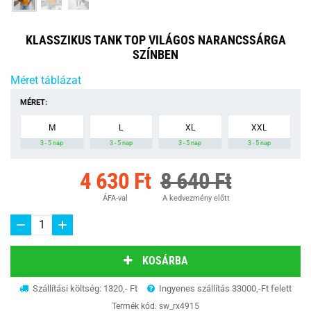
KLASSZIKUS TANK TOP VILÁGOS NARANCSSÁRGA
SZÍNBEN
Méret táblázat
MÉRET:
M
L
XL
XXL
3 - 5 nap
3 - 5 nap
3 - 5 nap
3 - 5 nap
4 630 Ft
8 640 Ft
ÁFA-val
A kedvezmény előtt
KOSÁRBA
Szállítási költség: 1320,- Ft
Ingyenes szállítás 33000,-Ft felett
Termék kód:
sw_rx4915