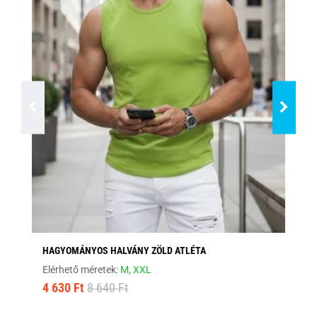
HAGYOMÁNYOS HALVÁNY ZÖLD ATLÉTA
HA
Elérhető méretek:
M,
XXL
Elé
4 630 Ft
8 640 Ft
4 