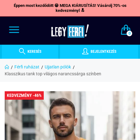
Éppen most kezdődött 😁 MEGA KIÁRUSÍTÁS! Vásárolj 70%-os
kedvezményl 🔝
0
KERESÉS
BEJELENTKEZÉS
Férfi ruházat
Ujjatlan pólók
Klasszikus tank top világos narancssárga színben
KEDVEZMÉNY -46%