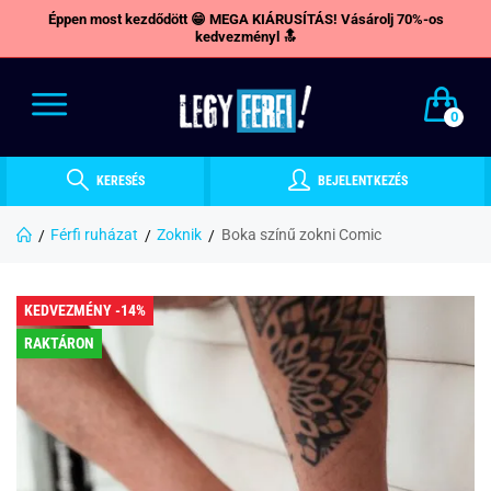
Éppen most kezdődött 😁 MEGA KIÁRUSÍTÁS! Vásárolj 70%-os
kedvezményl 🔝
0
KERESÉS
BEJELENTKEZÉS
Férfi ruházat
Zoknik
Boka színű zokni Comic
KEDVEZMÉNY -14%
RAKTÁRON