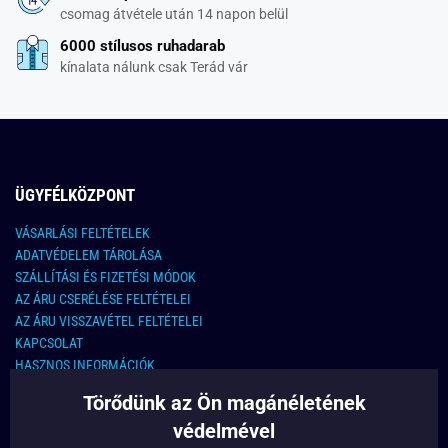
csomag átvétele után 14 napon belül
6000 stílusos ruhadarab
kínalata nálunk csak Terád vár
ÜGYFÉLKÖZPONT
VÁSARLÁSI FELTÉTELEK
ADATVÉDELEM TÁROLÁSA
SZÁLLÍTÁSI ÉS FIZETÉSI MÓDOK
AZ ÁRU CSERÉLÉSE FELTÉTELEI
AZ ÁRU VISSZAVÉTEL FELTÉTELEI
KAPCSOLAT
HASZNOS INFORMÁCIÓK
Törődünk az Ön magánéletének
KAPCSOLAT
védelmével
E-MAIL CÍM: