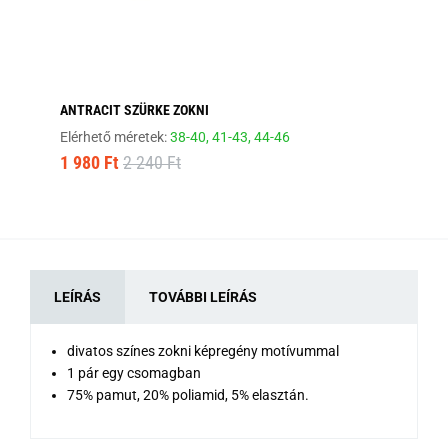
ANTRACIT SZÜRKE ZOKNI
VI
Elérhető méretek:
38-40,
41-43,
44-46
Elé
1 980 Ft
2 240 Ft
1 
LEÍRÁS
TOVÁBBI LEÍRÁS
divatos színes zokni képregény motívummal
1 pár egy csomagban
75% pamut, 20% poliamid, 5% elasztán.