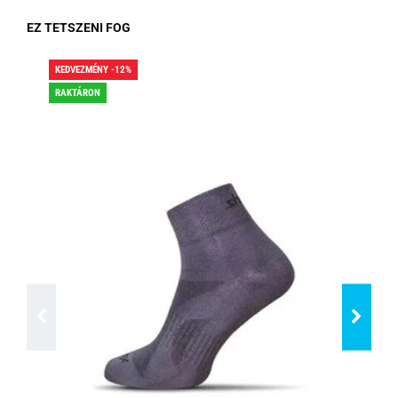
EZ TETSZENI FOG
KEDVEZMÉNY -12%
KED
RAKTÁRON
RA