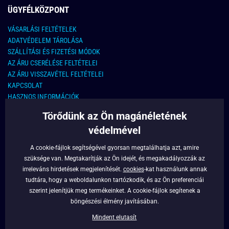
ÜGYFÉLKÖZPONT
VÁSARLÁSI FELTÉTELEK
ADATVÉDELEM TÁROLÁSA
SZÁLLÍTÁSI ÉS FIZETÉSI MÓDOK
AZ ÁRU CSERÉLÉSE FELTÉTELEI
AZ ÁRU VISSZAVÉTEL FELTÉTELEI
KAPCSOLAT
HASZNOS INFORMÁCIÓK
Törődünk az Ön magánéletének
KAPCSOLAT
védelmével
E-MAIL CÍM:
info@legyferfi.hu
A cookie-fájlok segítségével gyorsan megtalálhatja azt, amire
szüksége van. Megtakarítják az Ön idejét, és megakadályozzák az
FONTOS INFORMÁCIÓK
irreleváns hirdetések megjelenítését.
cookies
-kat használunk annak
tudtára, hogy a weboldalunkon tartózkodik, és az Ön preferenciái
RÓLUNK
szerint jelenítjük meg termékeinket. A cookie-fájlok segítenek a
BLOG
böngészési élmény javításában.
FACEBOOK
Mindent elutasít