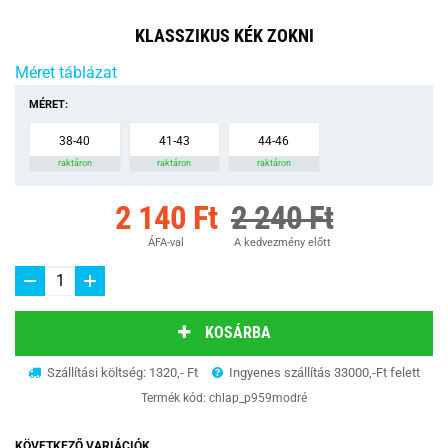
KLASSZIKUS KÉK ZOKNI
Méret táblázat
MÉRET:
38-40
41-43
44-46
raktáron
raktáron
raktáron
2 140 Ft
2 240 Ft
ÁFA-val
A kedvezmény előtt
KOSÁRBA
Szállítási költség: 1320,- Ft
Ingyenes szállítás 33000,-Ft felett
Termék kód:
chlap_p959modré
KÖVETKEZŐ VARIÁCIÓK