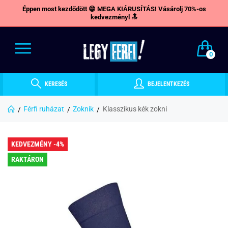
Éppen most kezdődött 😁 MEGA KIÁRUSÍTÁS! Vásárolj 70%-os
kedvezményl 🔝
0
KERESÉS
BEJELENTKEZÉS
Férfi ruházat
Zoknik
Klasszikus kék zokni
KEDVEZMÉNY -4%
RAKTÁRON