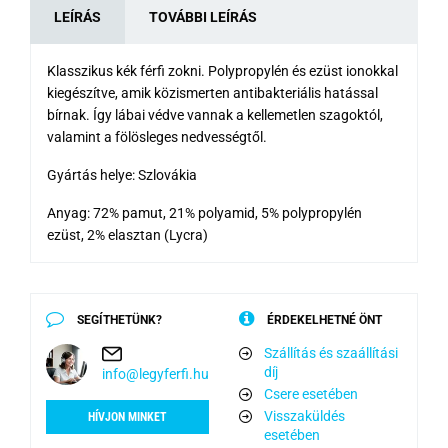
LEÍRÁS
TOVÁBBI LEÍRÁS
Klasszikus kék férfi zokni. Polypropylén és ezüst ionokkal
kiegészítve, amik közismerten antibakteriális hatással
bírnak. Így lábai védve vannak a kellemetlen szagoktól,
valamint a fölösleges nedvességtől.
Gyártás helye: Szlovákia
Anyag: 72% pamut, 21% polyamid, 5% polypropylén
ezüst, 2% elasztan (Lycra)
SEGÍTHETÜNK?
ÉRDEKELHETNÉ ÖNT
Szállítás és szaállítási
díj
info@legyferfi.hu
Csere esetében
Visszaküldés
HÍVJON MINKET
esetében