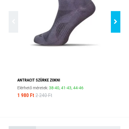
ANTRACIT SZÜRKE ZOKNI
VI
Elérhető méretek:
38-40,
41-43,
44-46
Elé
1 980 Ft
2 240 Ft
1 