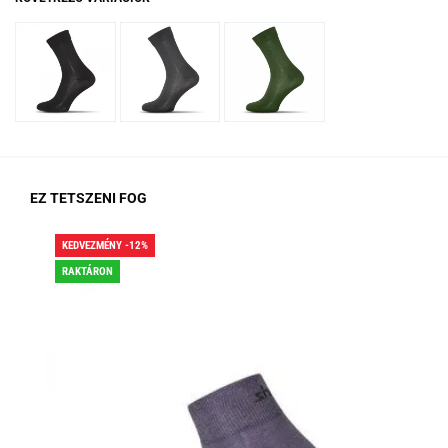
EZ TETSZENI FOG
KEDVEZMÉNY -12%
KED
RAKTÁRON
RA