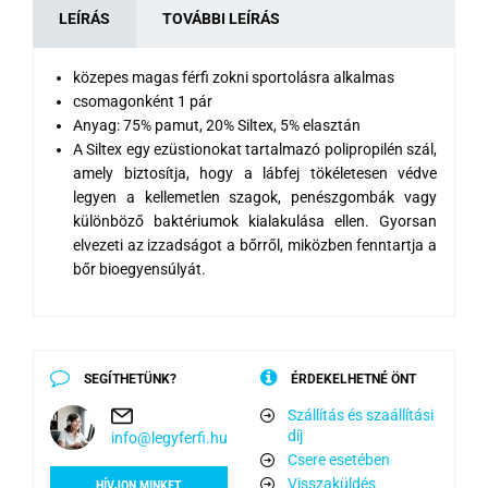
LEÍRÁS
TOVÁBBI LEÍRÁS
közepes magas férfi zokni sportolásra alkalmas
csomagonként 1 pár
Anyag: 75% pamut, 20% Siltex, 5% elasztán
A Siltex egy ezüstionokat tartalmazó polipropilén szál,
amely biztosítja, hogy a lábfej tökéletesen védve
legyen a kellemetlen szagok, penészgombák vagy
különböző baktériumok kialakulása ellen. Gyorsan
elvezeti az izzadságot a bőrről, miközben fenntartja a
bőr bioegyensúlyát.
SEGÍTHETÜNK?
ÉRDEKELHETNÉ ÖNT
Szállítás és szaállítási
díj
info@legyferfi.hu
Csere esetében
Visszaküldés
HÍVJON MINKET