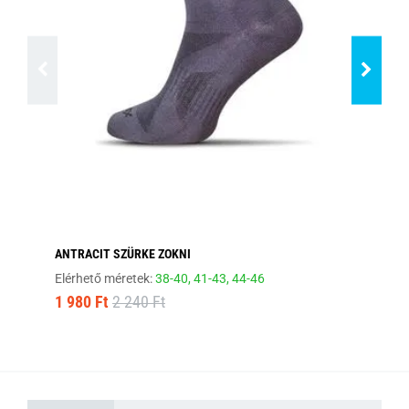
ANTRACIT SZÜRKE ZOKNI
EL
Elérhető méretek:
38-40,
41-43,
44-46
Elé
1 980 Ft
2 240 Ft
1 