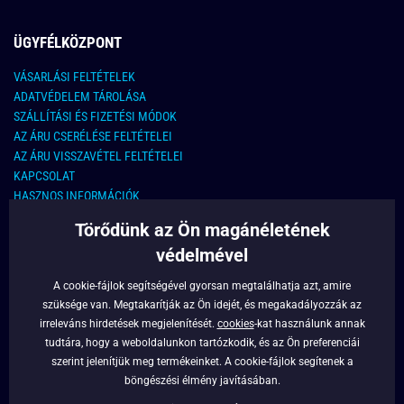
ÜGYFÉLKÖZPONT
VÁSARLÁSI FELTÉTELEK
ADATVÉDELEM TÁROLÁSA
SZÁLLÍTÁSI ÉS FIZETÉSI MÓDOK
AZ ÁRU CSERÉLÉSE FELTÉTELEI
AZ ÁRU VISSZAVÉTEL FELTÉTELEI
KAPCSOLAT
HASZNOS INFORMÁCIÓK
Törődünk az Ön magánéletének
KAPCSOLAT
védelmével
E-MAIL CÍM:
info@legyferfi.hu
A cookie-fájlok segítségével gyorsan megtalálhatja azt, amire
szüksége van. Megtakarítják az Ön idejét, és megakadályozzák az
FONTOS INFORMÁCIÓK
irreleváns hirdetések megjelenítését.
cookies
-kat használunk annak
tudtára, hogy a weboldalunkon tartózkodik, és az Ön preferenciái
RÓLUNK
szerint jelenítjük meg termékeinket. A cookie-fájlok segítenek a
BLOG
böngészési élmény javításában.
FACEBOOK