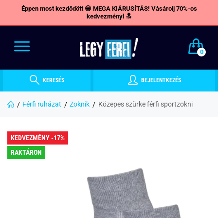
Éppen most kezdődött 😁 MEGA KIÁRUSÍTÁS! Vásárolj 70%-os
kedvezményl 🔝
0
KERESÉS
BEJELENTKEZÉS
Férfi ruházat
Zoknik
Közepes szürke férfi sportzokni
KEDVEZMÉNY -17%
RAKTÁRON