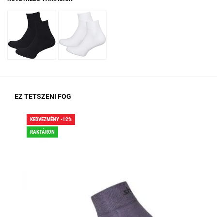
EZ TETSZENI FOG
KEDVEZMÉNY -12%
KED
RAKTÁRON
RA