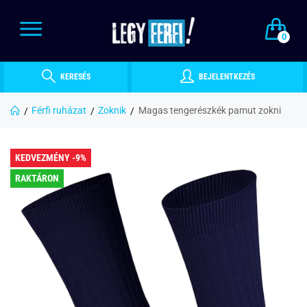
0
KERESÉS
BEJELENTKEZÉS
Férfi ruházat
Zoknik
Magas tengerészkék pamut zokni
KEDVEZMÉNY -9%
RAKTÁRON