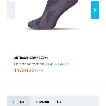
ANTRACIT SZÜRKE ZOKNI
EL
Elérhető méretek:
38-40,
41-43,
44-46
Elé
1 980 Ft
2 240 Ft
1 
LEÍRÁS
TOVÁBBI LEÍRÁS