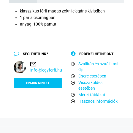
klasszikus férfi magas zokni elegáns kivitelben
1 pár a csomagban
anyag: 100% pamut
SEGÍTHETÜNK?
ÉRDEKELHETNÉ ÖNT
Szállítás és szaállítási
díj
info@legyferfi.hu
Csere esetében
Visszaküldés
HÍVJON MINKET
esetében
Méret táblázat
Hasznos információk