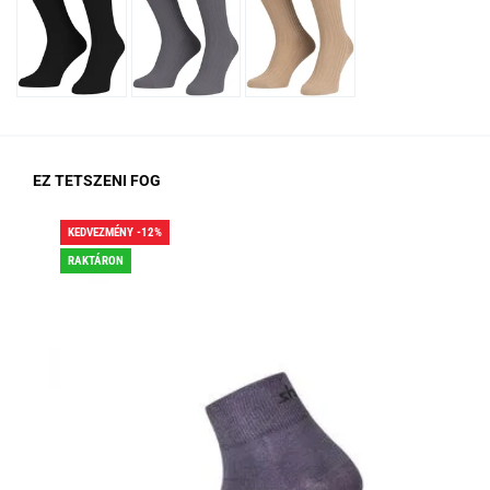
EZ TETSZENI FOG
KEDVEZMÉNY -12%
KED
RAKTÁRON
RA