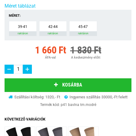
Méret táblázat
MÉRET:
39-41
42-44
45-47
raktáron
raktáron
raktáron
1 660 Ft
1 830 Ft
ÁFA-val
A kedvezmény előtt
KOSÁRBA
Szállítási költség: 1320,- Ft
Ingyenes szállítás 33000,-Ft felett
Termék kód:
p41 bavlna tm.modré
KÖVETKEZŐ VARIÁCIÓK