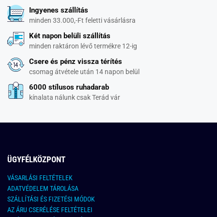
Ingyenes szállítás
minden 33.000,-Ft feletti vásárlásra
Két napon belüli szállítás
minden raktáron lévő termékre 12-ig
Csere és pénz vissza térítés
csomag átvétele után 14 napon belül
6000 stílusos ruhadarab
kínalata nálunk csak Terád vár
ÜGYFÉLKÖZPONT
VÁSARLÁSI FELTÉTELEK
ADATVÉDELEM TÁROLÁSA
SZÁLLÍTÁSI ÉS FIZETÉSI MÓDOK
AZ ÁRU CSERÉLÉSE FELTÉTELEI