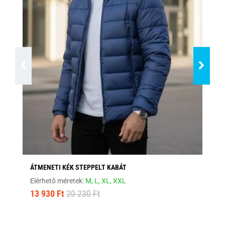
ÁTMENETI KÉK STEPPELT KABÁT
MO
Elérhető méretek:
M,
L,
XL,
XXL
Elé
13 930 Ft
20 230 Ft
12