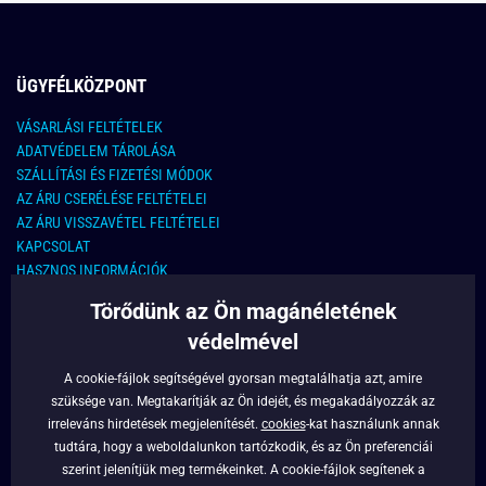
ÜGYFÉLKÖZPONT
VÁSARLÁSI FELTÉTELEK
ADATVÉDELEM TÁROLÁSA
SZÁLLÍTÁSI ÉS FIZETÉSI MÓDOK
AZ ÁRU CSERÉLÉSE FELTÉTELEI
AZ ÁRU VISSZAVÉTEL FELTÉTELEI
KAPCSOLAT
HASZNOS INFORMÁCIÓK
Törődünk az Ön magánéletének
KAPCSOLAT
védelmével
E-MAIL CÍM:
info@legyferfi.hu
A cookie-fájlok segítségével gyorsan megtalálhatja azt, amire
szüksége van. Megtakarítják az Ön idejét, és megakadályozzák az
FONTOS INFORMÁCIÓK
irreleváns hirdetések megjelenítését.
cookies
-kat használunk annak
tudtára, hogy a weboldalunkon tartózkodik, és az Ön preferenciái
RÓLUNK
szerint jelenítjük meg termékeinket. A cookie-fájlok segítenek a
BLOG