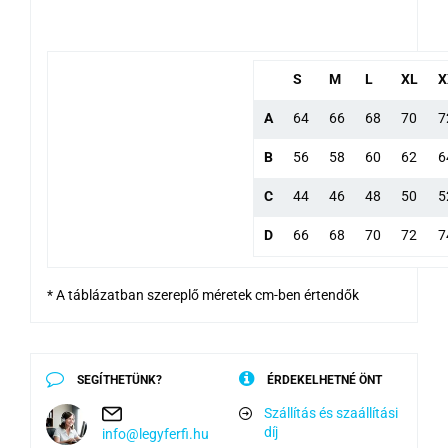
S
M
L
XL
X
A
64
66
68
70
7
B
56
58
60
62
6
C
44
46
48
50
5
D
66
68
70
72
7
* A táblázatban szereplő méretek cm-ben értendők
SEGÍTHETÜNK?
ÉRDEKELHETNÉ ÖNT
Szállítás és szaállítási
díj
info@legyferfi.hu