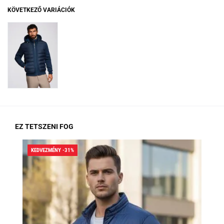
KÖVETKEZŐ VARIÁCIÓK
EZ TETSZENI FOG
KEDVEZMÉNY -31%
KED
RA