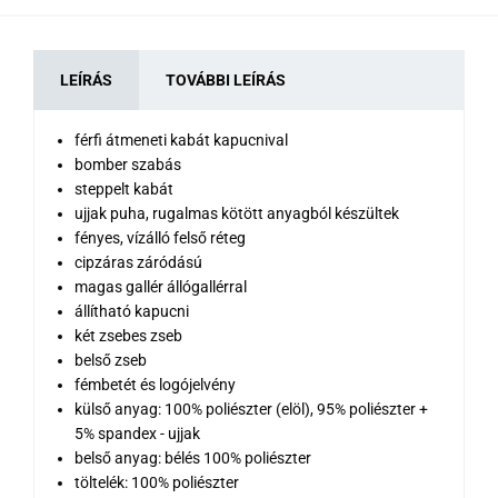
LEÍRÁS
TOVÁBBI LEÍRÁS
férfi átmeneti kabát kapucnival
bomber szabás
steppelt kabát
ujjak puha, rugalmas kötött anyagból készültek
fényes, vízálló felső réteg
cipzáras záródású
magas gallér állógallérral
állítható kapucni
két zsebes zseb
belső zseb
fémbetét és logójelvény
külső anyag: 100% poliészter (elöl), 95% poliészter +
5% spandex - ujjak
belső anyag: bélés 100% poliészter
töltelék: 100% poliészter