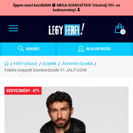
Éppen most kezdődött 😁 MEGA KIÁRUSÍTÁS! Vásárolj 70%-os
kedvezményl 🔝
0
KERESÉS
BEJELENTKEZÉS
Férfi ruházat
Dzsekik
Átmeneti dzsekik
Fekete steppelt bomberdzseki V1 JALP-0298
KEDVEZMÉNY -47%