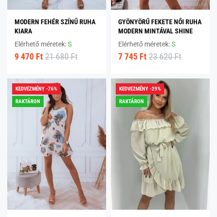
MODERN FEHÉR SZÍNŰ RUHA
GYÖNYÖRŰ FEKETE NŐI RUHA
KIARA
MODERN MINTÁVAL SHINE
Elérhető méretek:
S
Elérhető méretek:
S
9 470 Ft
21 680 Ft
7 745 Ft
23 620 Ft
KEDVEZMÉNY -76%
KEDVEZMÉNY -29%
RAKTÁRON
RAKTÁRON