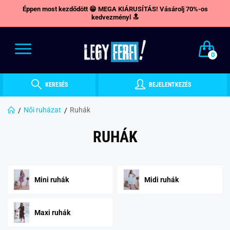
Éppen most kezdődött 😁 MEGA KIÁRUSÍTÁS! Vásárolj 70%-os
kedvezményl 🔝
0
KERESÉS
BEJELENTKEZÉS
Női ruházat
Ruhák
RUHÁK
Mini ruhák
Midi ruhák
Maxi ruhák