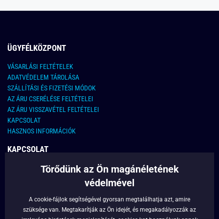
ÜGYFÉLKÖZPONT
VÁSARLÁSI FELTÉTELEK
ADATVÉDELEM TÁROLÁSA
SZÁLLÍTÁSI ÉS FIZETÉSI MÓDOK
AZ ÁRU CSERÉLÉSE FELTÉTELEI
AZ ÁRU VISSZAVÉTEL FELTÉTELEI
KAPCSOLAT
HASZNOS INFORMÁCIÓK
KAPCSOLAT
Törődünk az Ön magánéletének
E-MAIL CÍM:
info@legyferfi.hu
védelmével
FONTOS INFORMÁCIÓK
A cookie-fájlok segítségével gyorsan megtalálhatja azt, amire
szüksége van. Megtakarítják az Ön idejét, és megakadályozzák az
RÓLUNK