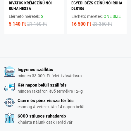
DIVATOS KRÉMSZÍNŰ NŐI
EGYEDI BÉZS SZÍNŰ NŐI RUHA
RUHA HESSA
DLR106
Elérhető méretek:
S
Elérhető méretek:
ONE SIZE
5 140 Ft
21 160 Ft
16 500 Ft
23 350 Ft
Ingyenes szállítás
minden 33.000,-Ft feletti vásárlásra
Két napon belüli szállítás
minden raktáron lévő termékre 12-ig
Csere és pénz vissza térítés
csomag átvétele után 14 napon belül
6000 stílusos ruhadarab
kínalata nálunk csak Terád vár