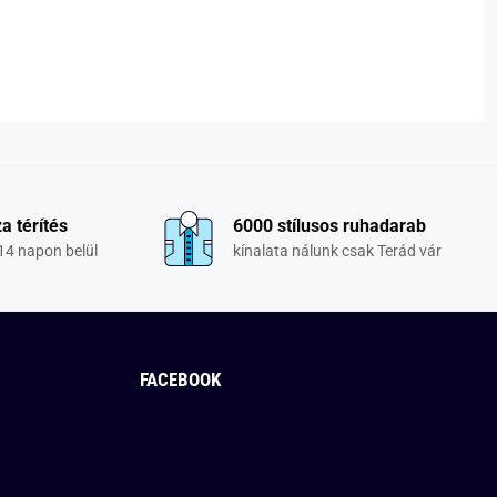
a térítés
6000 stílusos ruhadarab
14 napon belül
kínalata nálunk csak Terád vár
FACEBOOK