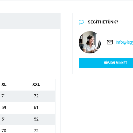
SEGÍTHETÜNK?
info@legy
HÍVJON MINKET
XL
XXL
71
72
59
61
51
52
70
72