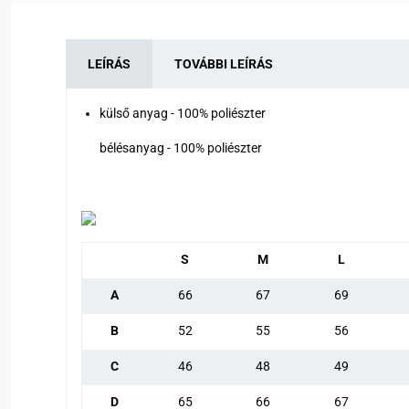
LEÍRÁS
TOVÁBBI LEÍRÁS
külső anyag - 100% poliészter
bélésanyag - 100% poliészter
S
M
L
A
66
67
69
B
52
55
56
C
46
48
49
D
65
66
67