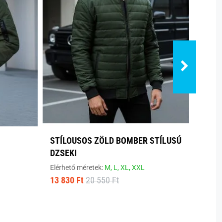
STÍLOUSOS ZÖLD BOMBER STÍLUSÚ
ERED
DZSEKI
DZSE
Elérhető méretek:
M,
L,
XL,
XXL
Elérhe
13 830 Ft
20 550 Ft
5 290