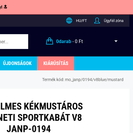
l 🔝
HU/FT
Ügyfél zóna
0
darab
-
0 Ft
ÚJDONSÁGOK
KIÁRÚSÍTÁS
Termék kód:
mo_janp/0194/v8blue/mustard
ELMES KÉKMUSTÁROS
ETI SPORTKABÁT V8
JANP-0194