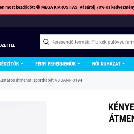
en most kezdődött 😁 MEGA KIÁRUSÍTÁS! Vásárolj 70%-os kedvezmény
TOZETTEL
GÉSZÍTŐK
FÉRFI FEHÉRNEMŰK
NŐI RUHÁZAT
ustáros átmeneti sportkabát V8 JANP-0194
KÉNY
ÁTMEN