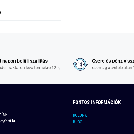
a
t napon belüli szállítás
Csere és pénz vissz
den raktáron lévő termékre 12-ig
csomag átvétele után 
FONTOS INFORMÁCIÓK
CÍM:
RÓLUNK
gyferfi.hu
BLOG