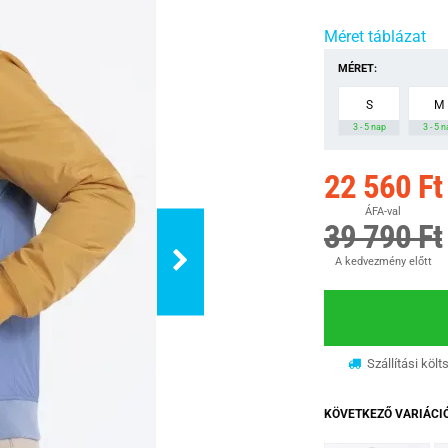
Méret táblázat
MÉRET:
S
M
3 - 5 nap
3 - 5 
22 560 Ft
ÁFA-val
39 790 Ft
A kedvezmény előtt
Szállítási költ
KÖVETKEZŐ VARIÁCI