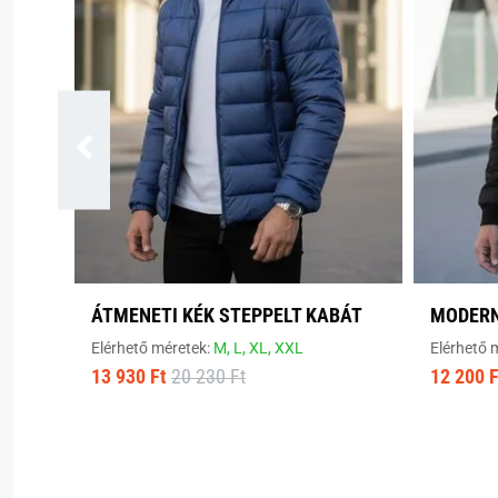
ÁTMENETI KÉK STEPPELT KABÁT
MODERN
Elérhető méretek:
M,
L,
XL,
XXL
Elérhető 
13 930 Ft
20 230 Ft
12 200 F