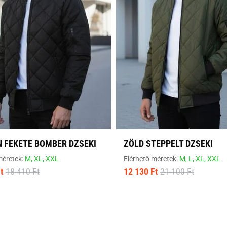
 FEKETE BOMBER DZSEKI
ZÖLD STEPPELT DZSEKI
méretek:
M,
XL,
XXL
Elérhető méretek:
M,
L,
XL,
XXL
t
18 410 Ft
12 130 Ft
21 100 Ft