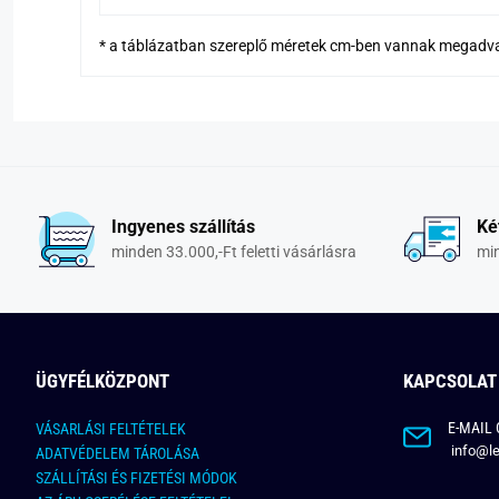
* a táblázatban szereplő méretek cm-ben vannak megadv
Ingyenes szállítás
Ké
minden 33.000,-Ft feletti vásárlásra
min
ÜGYFÉLKÖZPONT
KAPCSOLAT
E-MAIL 
VÁSARLÁSI FELTÉTELEK
info@le
ADATVÉDELEM TÁROLÁSA
SZÁLLÍTÁSI ÉS FIZETÉSI MÓDOK