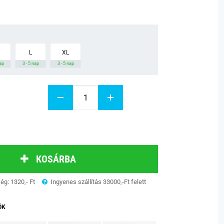
L
XL
nap
3 - 5 nap
3 - 5 nap
KOSÁRBA
ség: 1320,- Ft
Ingyenes szállítás 33000,-Ft felett
ÓK