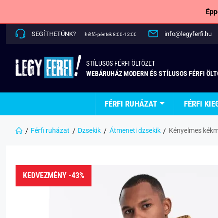
Épp
SEGÍTHETÜNK?
info@legyferfi.hu
hétfő-péntek 8:00-12:00
STÍLUSOS FÉRFI ÖLTÖZET
WEBÁRUHÁZ MODERN ÉS STÍLUSOS FÉRFI ÖL
FÉRFI RUHÁZAT
FÉRFI KIE
Férfi ruházat
Dzsekik
Átmeneti dzsekik
Kényelmes kékm
KEDVEZMÉNY -43%