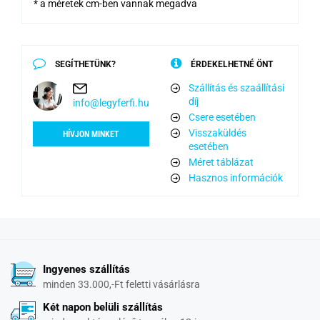
* a méretek cm-ben vannak megadva
SEGÍTHETÜNK?
ÉRDEKELHETNÉ ÖNT
Szállítás és szaállítási
díj
info@legyferfi.hu
Csere esetében
Visszaküldés
HÍVJON MINKET
esetében
Méret táblázat
Hasznos információk
Ingyenes szállítás
minden 33.000,-Ft feletti vásárlásra
Két napon belüli szállítás