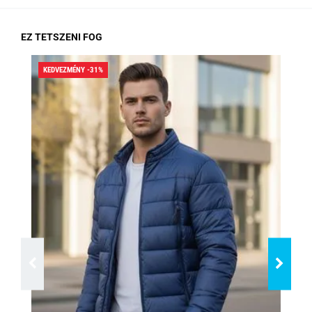
EZ TETSZENI FOG
KEDVEZMÉNY -31%
KED
RA