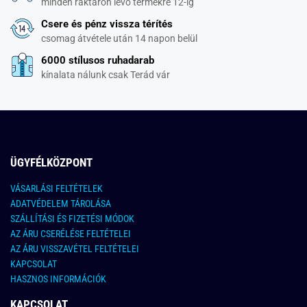
minden raktáron lévő termékre 12-ig
Csere és pénz vissza térítés
csomag átvétele után 14 napon belül
6000 stílusos ruhadarab
kínalata nálunk csak Terád vár
ÜGYFÉLKÖZPONT
VÁSARLÁSI FELTÉTELEK
ADATVÉDELEM TÁROLÁSA
SZÁLLÍTÁSI ÉS FIZETÉSI MÓDOK
AZ ÁRU CSERÉLÉSE FELTÉTELEI
AZ ÁRU VISSZAVÉTEL FELTÉTELEI
KAPCSOLAT
HASZNOS INFORMÁCIÓK
KAPCSOLAT