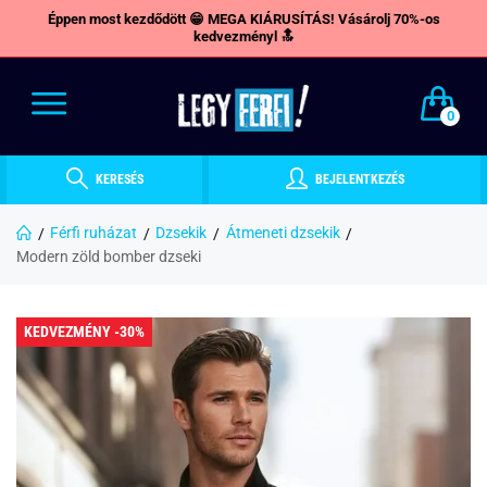
Éppen most kezdődött 😁 MEGA KIÁRUSÍTÁS! Vásárolj 70%-os
kedvezményl 🔝
0
KERESÉS
BEJELENTKEZÉS
Férfi ruházat
Dzsekik
Átmeneti dzsekik
Modern zöld bomber dzseki
KEDVEZMÉNY -30%