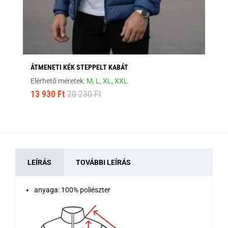
ÁTMENETI KÉK STEPPELT KABÁT
MO
Elérhető méretek:
M,
L,
XL,
XXL
Elé
13 930 Ft
20 230 Ft
12
LEÍRÁS
TOVÁBBI LEÍRÁS
anyaga: 100% poliészter