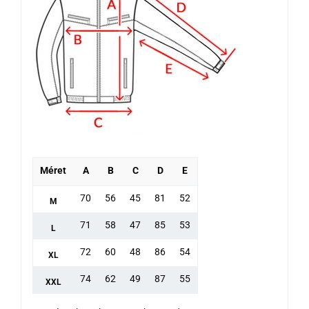
Méret
A
B
C
D
E
70
56
45
81
52
M
71
58
47
85
53
L
72
60
48
86
54
XL
74
62
49
87
55
XXL