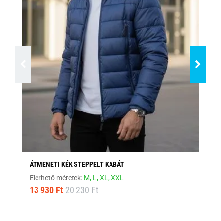
ÁTMENETI KÉK STEPPELT KABÁT
MO
Elérhető méretek:
M,
L,
XL,
XXL
Elé
13 930 Ft
20 230 Ft
12