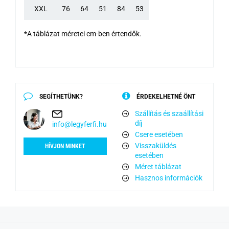
XXL
76
64
51
84
53
*A táblázat méretei cm-ben értendők.
SEGÍTHETÜNK?
ÉRDEKELHETNÉ ÖNT
Szállítás és szaállítási
díj
info@legyferfi.hu
Csere esetében
Visszaküldés
HÍVJON MINKET
esetében
Méret táblázat
Hasznos információk