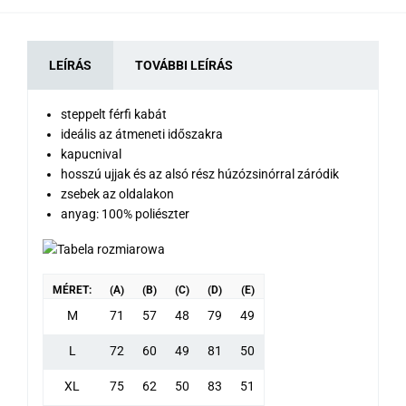
LEÍRÁS
TOVÁBBI LEÍRÁS
steppelt férfi kabát
ideális az átmeneti időszakra
kapucnival
hosszú ujjak és az alsó rész húzózsinórral záródik
zsebek az oldalakon
anyag: 100% poliészter
MÉRET:
(A)
(B)
(C)
(D)
(E)
M
71
57
48
79
49
L
72
60
49
81
50
XL
75
62
50
83
51