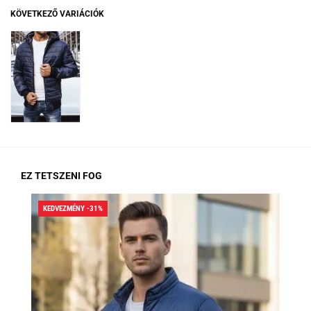
KÖVETKEZŐ VARIÁCIÓK
EZ TETSZENI FOG
KEDVEZMÉNY -31%
KED
RA