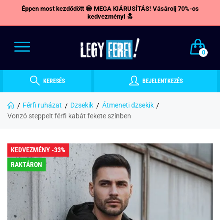
Éppen most kezdődött 😁 MEGA KIÁRUSÍTÁS! Vásárolj 70%-os
kedvezményl 🔝
0
KERESÉS
BEJELENTKEZÉS
Férfi ruházat
Dzsekik
Átmeneti dzsekik
Vonzó steppelt férfi kabát fekete színben
KEDVEZMÉNY -33%
RAKTÁRON