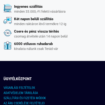
Ingyenes szállítás
minden 33.000,-Ft feletti vásárlásra
Két napon belüli szállítás
minden raktáron lévő termékre 12-ig
Csere és pénz vissza térítés
csomag átvétele után 14 napon belül
6000 stílusos ruhadarab
kínalata nálunk csak Terád vár
ÜGYFÉLKÖZPONT
VÁSARLÁSI FELTÉTELEK
ADATVÉDELEM TÁROLÁSA
SZÁLLÍTÁSI ÉS FIZETÉSI MÓDOK
AZ ÁRU CSERÉLÉSE FELTÉTELEI