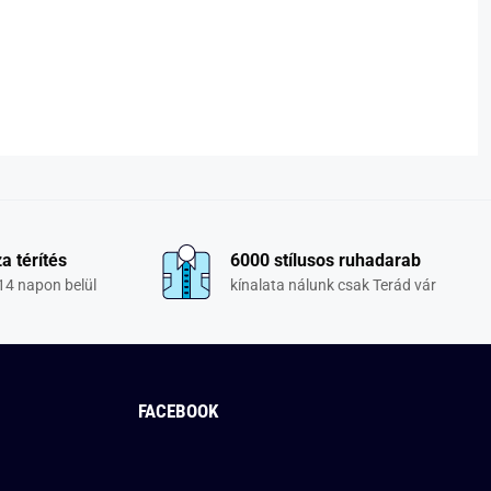
a térítés
6000 stílusos ruhadarab
14 napon belül
kínalata nálunk csak Terád vár
FACEBOOK