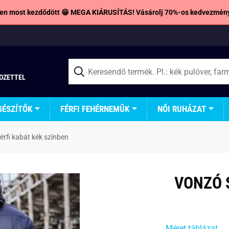
en most kezdődött 😁 MEGA KIÁRUSÍTÁS! Vásárolj 70%-os kedvezmény
TOZETTEL
GÉSZÍTŐK
FÉRFI FEHÉRNEMŰK
NŐI RUHÁZAT
érfi kabát kék színben
VONZÓ 
Méret táblázat