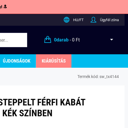
l 🔝
HU/FT
Ügyfél zóna
0
darab
-
0 Ft
ÚJDONSÁGOK
KIÁRÚSÍTÁS
Termék kód:
sw_tx4144
STEPPELT FÉRFI KABÁT
KÉK SZÍNBEN