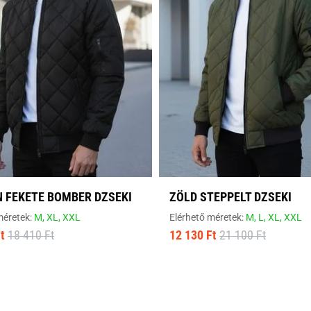
 FEKETE BOMBER DZSEKI
ZÖLD STEPPELT DZSEKI
méretek:
M,
XL,
XXL
Elérhető méretek:
M,
L,
XL,
XXL
t
18 410 Ft
12 130 Ft
21 100 Ft