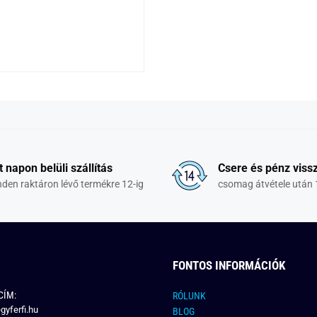
t napon belüli szállítás
Csere és pénz vissz
den raktáron lévő termékre 12-ig
csomag átvétele után 
FONTOS INFORMÁCIÓK
CÍM:
RÓLUNK
gyferfi.hu
BLOG