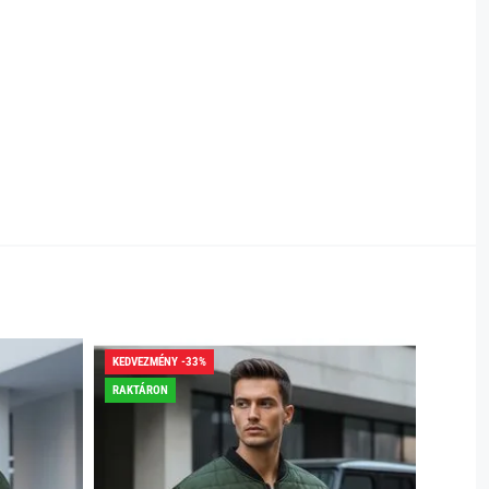
KEDVEZMÉNY -33%
KEDVEZ
RAKTÁRON
RAKTÁR