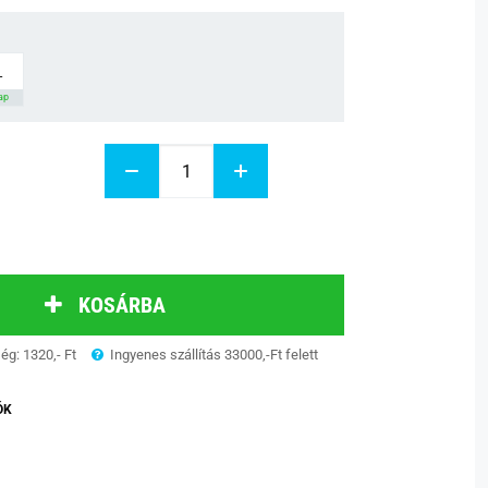
L
nap
KOSÁRBA
ség: 1320,- Ft
Ingyenes szállítás 33000,-Ft felett
ÓK