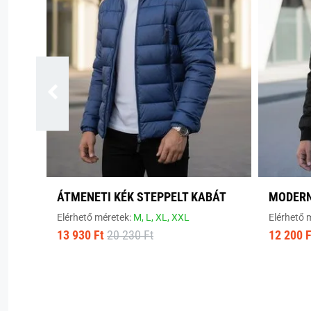
ÁTMENETI KÉK STEPPELT KABÁT
MODERN
Elérhető méretek:
M,
L,
XL,
XXL
Elérhető 
13 930 Ft
20 230 Ft
12 200 F