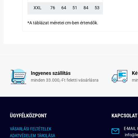
XXL
76
64
51
84
53
*A táblázat méretei cm-ben értendők.
Ingyenes szállítás
Ké
minden 33.000,-Ft feletti vásárlásra
min
ÜGYFÉLKÖZPONT
KAPCSOLAT
E-MAIL 
VÁSARLÁSI FELTÉTELEK
info@le
ADATVÉDELEM TÁROLÁSA