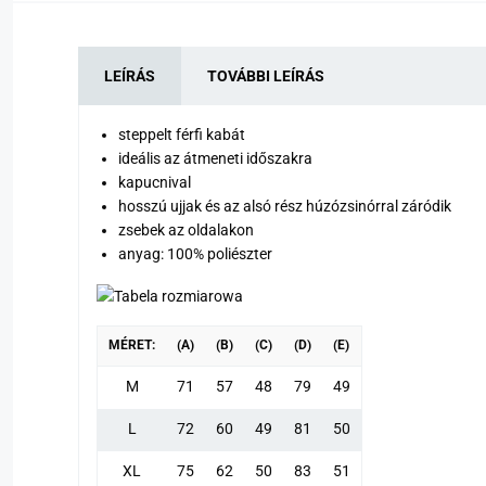
LEÍRÁS
TOVÁBBI LEÍRÁS
steppelt férfi kabát
ideális az átmeneti időszakra
kapucnival
hosszú ujjak és az alsó rész húzózsinórral záródik
zsebek az oldalakon
anyag: 100% poliészter
MÉRET:
(A)
(B)
(C)
(D)
(E)
M
71
57
48
79
49
L
72
60
49
81
50
XL
75
62
50
83
51