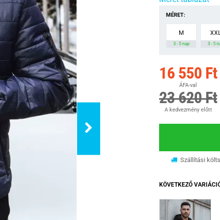
MÉRET:
M
XX
3 - 5 nap
3 - 5 
16 550 Ft
ÁFA-val
23 620 Ft
A kedvezmény előtt
Szállítási költ
KÖVETKEZŐ VARIÁCI