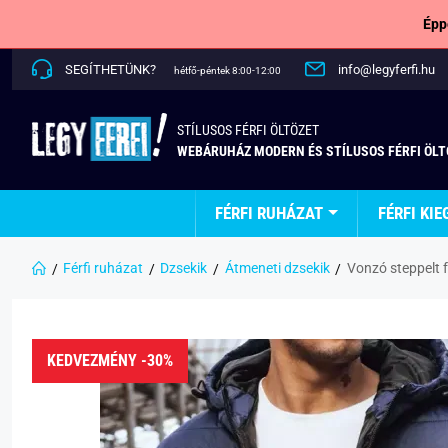
Épp
SEGÍTHETÜNK?
info@legyferfi.hu
hétfő-péntek 8:00-12:00
STÍLUSOS FÉRFI ÖLTÖZET
WEBÁRUHÁZ MODERN ÉS STÍLUSOS FÉRFI ÖL
FÉRFI RUHÁZAT
FÉRFI KIE
Férfi ruházat
Dzsekik
Átmeneti dzsekik
Vonzó steppelt f
KEDVEZMÉNY -30%