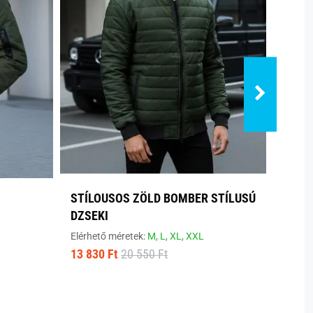
STÍLOUSOS ZÖLD BOMBER STÍLUSÚ
ERED
DZSEKI
DZSE
Elérhető méretek:
M,
L,
XL,
XXL
Elérhe
13 830 Ft
20 550 Ft
5 290