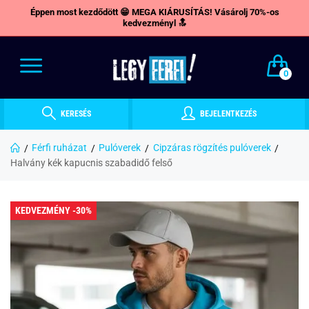
Éppen most kezdődött 😁 MEGA KIÁRUSÍTÁS! Vásárolj 70%-os
kedvezményl 🔝
0
KERESÉS
BEJELENTKEZÉS
Férfi ruházat
Pulóverek
Cipzáras rögzítés pulóverek
Halvány kék kapucnis szabadidő felső
KEDVEZMÉNY -30%