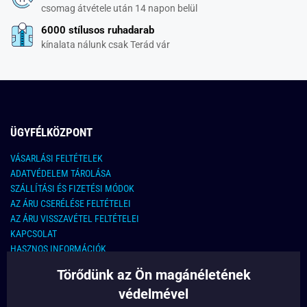
csomag átvétele után 14 napon belül
6000 stílusos ruhadarab
kínalata nálunk csak Terád vár
ÜGYFÉLKÖZPONT
VÁSARLÁSI FELTÉTELEK
ADATVÉDELEM TÁROLÁSA
SZÁLLÍTÁSI ÉS FIZETÉSI MÓDOK
AZ ÁRU CSERÉLÉSE FELTÉTELEI
AZ ÁRU VISSZAVÉTEL FELTÉTELEI
KAPCSOLAT
HASZNOS INFORMÁCIÓK
Törődünk az Ön magánéletének
KAPCSOLAT
védelmével
E-MAIL CÍM: