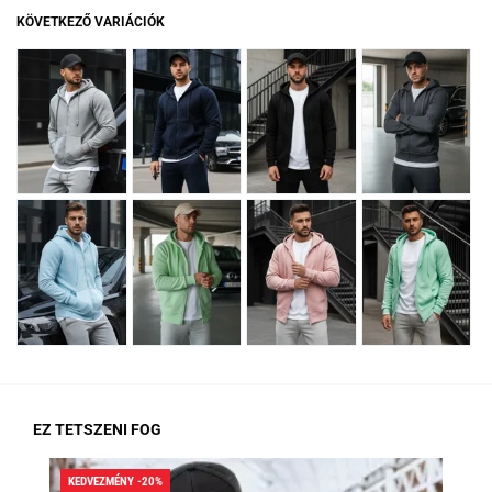
KÖVETKEZŐ VARIÁCIÓK
EZ TETSZENI FOG
KEDVEZMÉNY -20%
KED