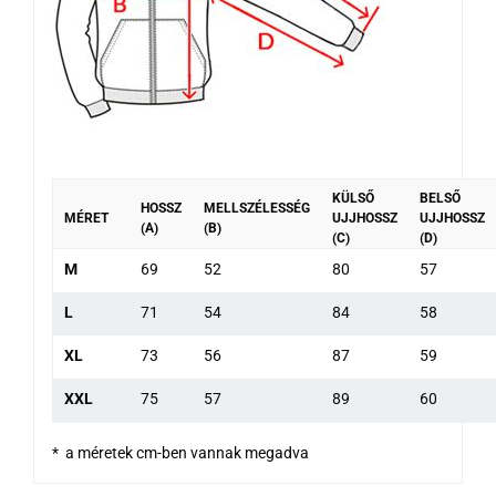
KÜLSŐ
BELSŐ
HOSSZ
MELLSZÉLESSÉG
MÉRET
UJJHOSSZ
UJJHOSSZ
(A)
(B)
(C)
(D)
M
69
52
80
57
L
71
54
84
58
XL
73
56
87
59
XXL
75
57
89
60
* a méretek cm-ben vannak megadva