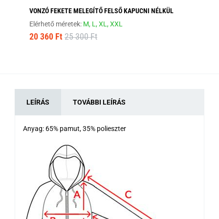
VONZÓ FEKETE MELEGÍTŐ FELSŐ KAPUCNI NÉLKÜL
ST
Elérhető méretek:
M,
L,
XL,
XXL
Elé
20 360 Ft
25 300 Ft
9 
LEÍRÁS
TOVÁBBI LEÍRÁS
Anyag: 65% pamut, 35% polieszter