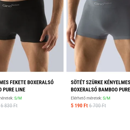
MES FEKETE BOXERALSÓ
SÖTÉT SZÜRKE KÉNYELME
 PURE LINE
BOXERALSÓ BAMBOO PURE
méretek:
S/M
Elérhető méretek:
S/M
6 830 Ft
5 190 Ft
6 700 Ft