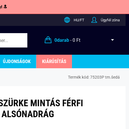
l 🔝
HU/FT
Ügyfél zóna
0
darab
-
0 Ft
ÚJDONSÁGOK
KIÁRÚSÍTÁS
Termék kód:
75203P tm.šedá
SZÜRKE MINTÁS FÉRFI
ALSÓNADRÁG