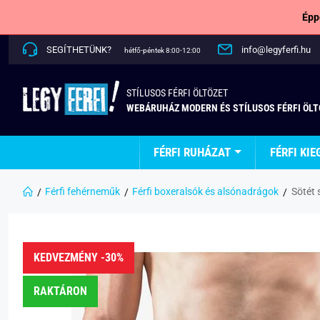
Épp
SEGÍTHETÜNK?
info@legyferfi.hu
hétfő-péntek 8:00-12:00
STÍLUSOS FÉRFI ÖLTÖZET
WEBÁRUHÁZ MODERN ÉS STÍLUSOS FÉRFI ÖL
FÉRFI RUHÁZAT
FÉRFI KIE
Férfi fehérneműk
Férfi boxeralsók és alsónadrágok
Sötét 
KEDVEZMÉNY -30%
RAKTÁRON