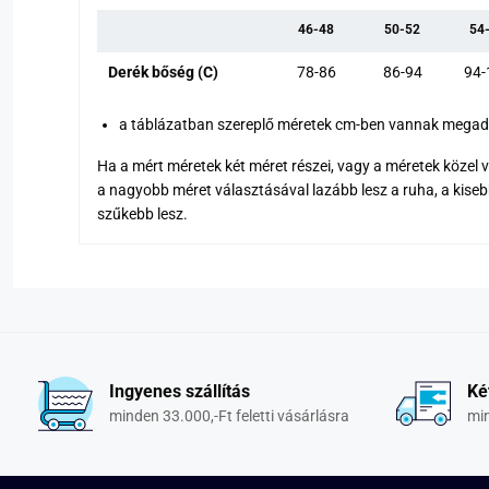
46-48
50-52
54
Derék bőség (C)
78-86
86-94
94-
a táblázatban szereplő méretek cm-ben vannak mega
Ha a mért méretek két méret részei, vagy a méretek közel
a nagyobb méret választásával lazább lesz a ruha, a kise
szűkebb lesz.
Ingyenes szállítás
Ké
minden 33.000,-Ft feletti vásárlásra
min