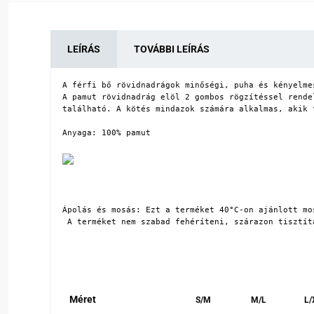
LEÍRÁS
TOVÁBBI LEÍRÁS
A férfi bő rövidnadrágok minőségi, puha és kényelme
A pamut rövidnadrág elöl 2 gombos rögzítéssel rende
található. A kötés mindazok számára alkalmas, akik 
Anyaga: 100% pamut

Ápolás és mosás: Ezt a terméket 40°C-on ajánlott mo
 A terméket nem szabad fehéríteni, szárazon tisztít
Méret
S/M
M/L
L/