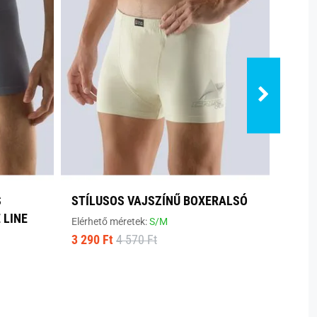
S
STÍLUSOS VAJSZÍNŰ BOXERALSÓ
KÉNY
 LINE
BOXE
Elérhető méretek:
S/M
3 290 Ft
4 570 Ft
Elérhe
5 190