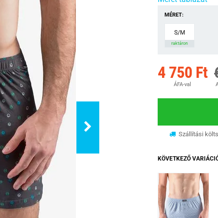
MÉRET:
S/M
raktáron
4 750 Ft
ÁFA-val
A
Szállítási költ
KÖVETKEZŐ VARIÁCI