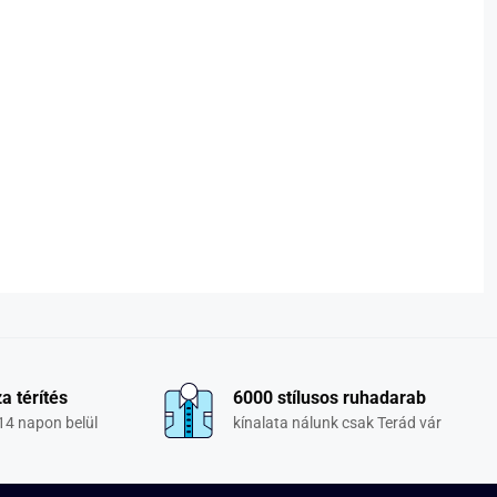
a térítés
6000 stílusos ruhadarab
14 napon belül
kínalata nálunk csak Terád vár