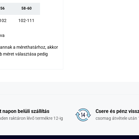
-56
58-60
102
102-111
dva
 vannak a mérethatárhoz, akkor
bb méret választása pedig
t napon belüli szállítás
Csere és pénz vissz
den raktáron lévő termékre 12-ig
csomag átvétele után 