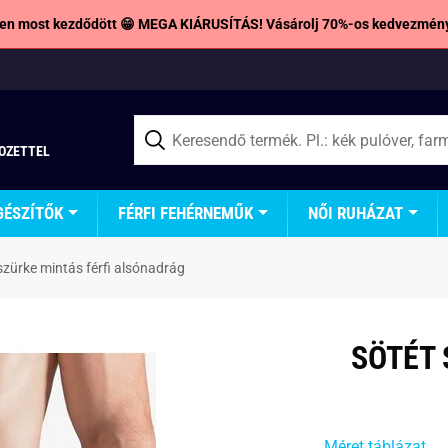
en most kezdődött 😁 MEGA KIÁRUSÍTÁS! Vásárolj 70%-os kedvezmény
TOZETTEL
GÉSZÍTŐK
FÉRFI FEHÉRNEMŰK
NŐI RUHÁZAT
szürke mintás férfi alsónadrág
SÖTÉT 
Méret táblázat