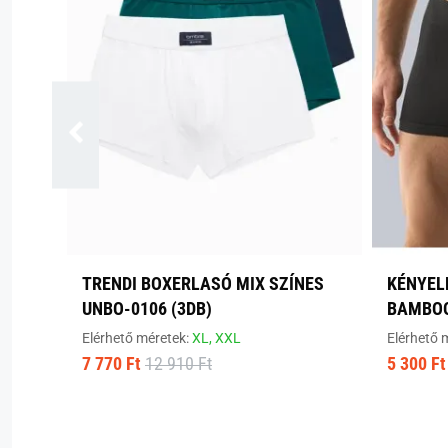
TRENDI BOXERLASÓ MIX SZÍNES
KÉNYEL
UNBO-0106 (3DB)
BAMBOO
Elérhető méretek:
XL,
XXL
Elérhető 
7 770 Ft
12 910 Ft
5 300 Ft