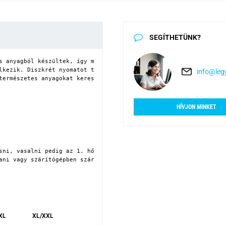
SEGÍTHETÜNK?
s anyagból készültek, így mindennapi viseletre is alkalmasak.
lkezik. Diszkrét nyomatot tartalmaz, amely a modell teljes felül
info@legy
természetes anyagokat keresnek.

HÍVJON MINKET
sni, vasalni pedig az 1. hőmérsékleti fokozaton.
ani vagy szárítógépben szárítani.
XL
XL/XXL