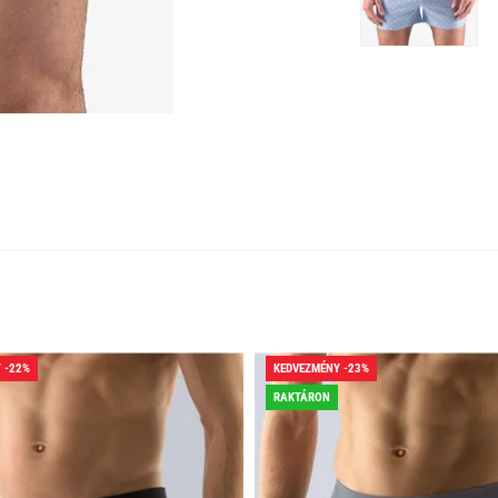
 -22%
KEDVEZMÉNY -23%
RAKTÁRON