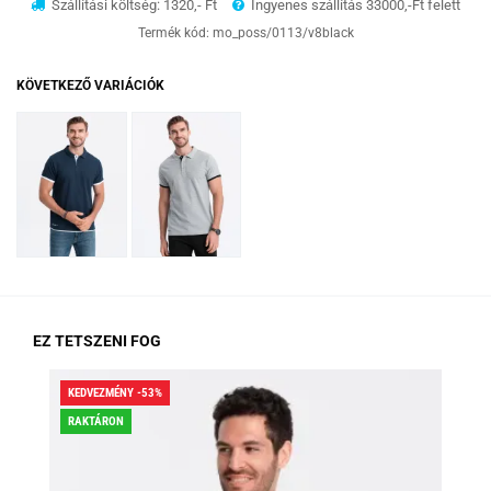
Szállítási költség: 1320,- Ft
Ingyenes szállítás 33000,-Ft felett
Termék kód:
mo_poss/0113/v8black
KÖVETKEZŐ VARIÁCIÓK
EZ TETSZENI FOG
KEDVEZMÉNY -53%
KED
RAKTÁRON
RA