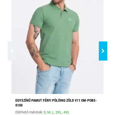
EGYSZÍNŰ PAMUT FÉRFI PÓLÓING ZÖLD V11 OM-POBS-
EG
0100
PO
Elérhető méretek:
S,
M,
L,
3XL,
4XL
Elé