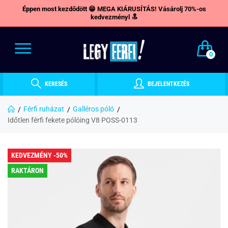
Éppen most kezdődött 😁 MEGA KIÁRUSÍTÁS! Vásárolj 70%-os
kedvezményl 🔝
0
KERESÉS
BEJELENTKEZÉS
Férfi ruházat
Galléros póló
Időtlen férfi fekete pólóing V8 POSS-0113
KEDVEZMÉNY -50%
RAKTÁRON