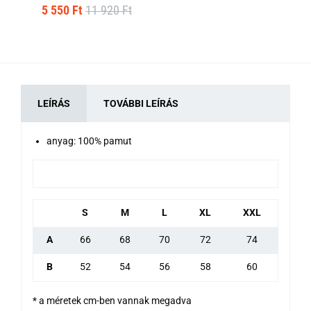
5 550 Ft
11 920 Ft
5 
LEÍRÁS
TOVÁBBI LEÍRÁS
anyag: 100% pamut
S
M
L
XL
XXL
A
66
68
70
72
74
B
52
54
56
58
60
* a méretek cm-ben vannak megadva