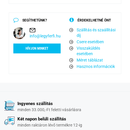
SEGÍTHETÜNK?
ÉRDEKELHETNÉ ÖNT
Szállítás és szaállítási
díj
info@legyferfi.hu
Csere esetében
Visszaküldés
HÍVJON MINKET
esetében
Méret táblázat
Hasznos információk
Ingyenes szállítás
minden 33.000,-Ft feletti vásárlásra
Két napon belüli szállítás
minden raktáron lévő termékre 12-ig