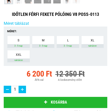
IDŐTLEN FÉRFI FEKETE PÓLÓING V8 POSS-0113
Méret táblázat
MÉRET:
S
M
L
XL
3 - 5 nap
3 - 5 nap
3 - 5 nap
raktáron
XXL
raktáron
6 200 Ft
12 350 Ft
ÁFA-val
A kedvezmény előtt
KOSÁRBA