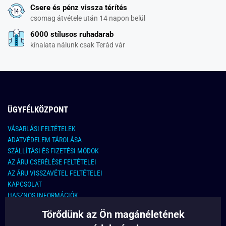
Csere és pénz vissza térítés
csomag átvétele után 14 napon belül
6000 stílusos ruhadarab
kínalata nálunk csak Terád vár
ÜGYFÉLKÖZPONT
VÁSARLÁSI FELTÉTELEK
ADATVÉDELEM TÁROLÁSA
SZÁLLÍTÁSI ÉS FIZETÉSI MÓDOK
AZ ÁRU CSERÉLÉSE FELTÉTELEI
AZ ÁRU VISSZAVÉTEL FELTÉTELEI
KAPCSOLAT
HASZNOS INFORMÁCIÓK
Törődünk az Ön magánéletének
KAPCSOLAT