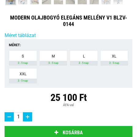
MODERN OLAJBOGYÓ ELEGÁNS MELLÉNY V1 BLZV-
0144
Méret táblázat
MÉRET:
S
M
L
XL
3 - 5 nap
3 - 5 nap
3 - 5 nap
3 - 5 nap
XXL
3 - 5 nap
25 100 Ft
ÁFA-val
KOSÁRBA