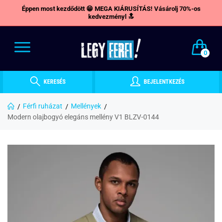
Éppen most kezdődött 😁 MEGA KIÁRUSÍTÁS! Vásárolj 70%-os
kedvezményl 🔝
0
KERESÉS
BEJELENTKEZÉS
Férfi ruházat
Mellények
Modern olajbogyó elegáns mellény V1 BLZV-0144