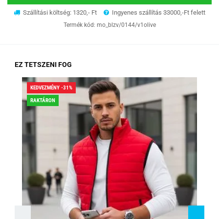
Szállítási költség: 1320,- Ft
Ingyenes szállítás 33000,-Ft felett
Termék kód:
mo_blzv/0144/v1olive
EZ TETSZENI FOG
KEDVEZMÉNY -31%
KED
RAKTÁRON
RA