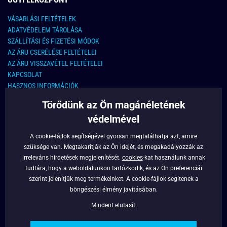
VÁSARLÁSI FELTÉTELEK
ADATVÉDELEM TÁROLÁSA
SZÁLLÍTÁSI ÉS FIZETÉSI MÓDOK
AZ ÁRU CSERÉLÉSE FELTÉTELEI
AZ ÁRU VISSZAVÉTEL FELTÉTELEI
KAPCSOLAT
HASZNOS INFORMÁCIÓK
Törődünk az Ön magánéletének
KAPCSOLAT
védelmével
E-MAIL CÍM:
info@legyferfi.hu
A cookie-fájlok segítségével gyorsan megtalálhatja azt, amire
szüksége van. Megtakarítják az Ön idejét, és megakadályozzák az
FONTOS INFORMÁCIÓK
irreleváns hirdetések megjelenítését.
cookies
-kat használunk annak
tudtára, hogy a weboldalunkon tartózkodik, és az Ön preferenciái
RÓLUNK
szerint jelenítjük meg termékeinket. A cookie-fájlok segítenek a
BLOG
böngészési élmény javításában.
FACEBOOK
Mindent elutasít