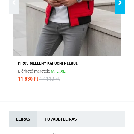
PIROS MELLÉNY KAPUCNI NÉLKÜL
BO
Elérhető méretek:
M,
L,
XL
Elé
11 830 Ft
17 110 Ft
12
LEÍRÁS
TOVÁBBI LEÍRÁS