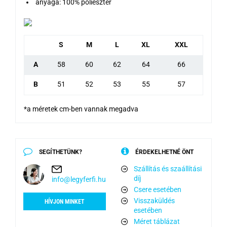
anyaga: 100% poliészter
S
M
L
XL
XXL
A
58
60
62
64
66
B
51
52
53
55
57
*a méretek cm-ben vannak megadva
SEGÍTHETÜNK?
ÉRDEKELHETNÉ ÖNT
Szállítás és szaállítási
díj
info@legyferfi.hu
Csere esetében
Visszaküldés
HÍVJON MINKET
esetében
Méret táblázat