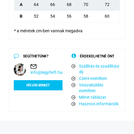
A
64
66
68
70
72
B
52
54
56
58
60
* a méretek cm-ben vannak megadva
SEGÍTHETÜNK?
ÉRDEKELHETNÉ ÖNT
Szállítás és szaállítási
díj
info@legyferfi.hu
Csere esetében
Visszaküldés
HÍVJON MINKET
esetében
Méret táblázat
Hasznos információk