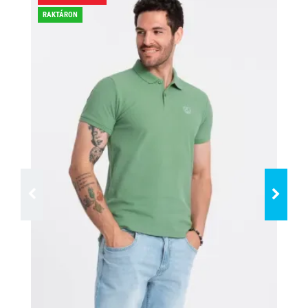
RAKTÁRON
RA