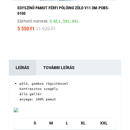
EGYSZÍNŰ PAMUT FÉRFI PÓLÓING ZÖLD V11 OM-POBS-
EG
0100
PO
Elérhető méretek:
S,
M,
L,
3XL,
4XL
Elé
5 550 Ft
11 920 Ft
5 
LEÍRÁS
TOVÁBBI LEÍRÁS
póló, gombos rögzítéssel

kontrasztos szegély

álló gallér

anyaga: 100% pamut
S
M
L
XL
XXL