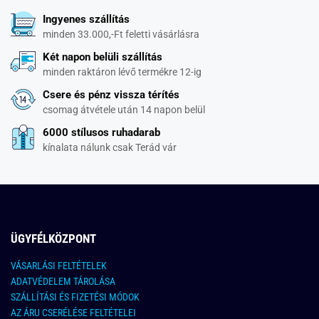
Ingyenes szállítás
minden 33.000,-Ft feletti vásárlásra
Két napon belüli szállítás
minden raktáron lévő termékre 12-ig
Csere és pénz vissza térítés
csomag átvétele után 14 napon belül
6000 stílusos ruhadarab
kínalata nálunk csak Terád vár
ÜGYFÉLKÖZPONT
VÁSARLÁSI FELTÉTELEK
ADATVÉDELEM TÁROLÁSA
SZÁLLÍTÁSI ÉS FIZETÉSI MÓDOK
AZ ÁRU CSERÉLÉSE FELTÉTELEI