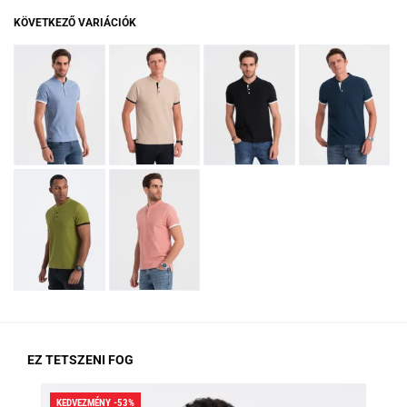
KÖVETKEZŐ VARIÁCIÓK
EZ TETSZENI FOG
KEDVEZMÉNY -53%
KED