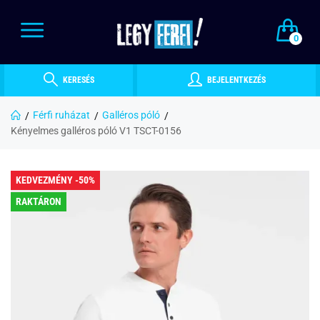
0
KERESÉS
BEJELENTKEZÉS
Férfi ruházat
Galléros póló
Kényelmes galléros póló V1 TSCT-0156
KEDVEZMÉNY -50%
RAKTÁRON