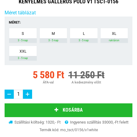
KÉNYELMES GALLÉROS PÓLÓ V1 TSCT-0156
Méret táblázat
MÉRET:
S
M
L
XL
3 - 5 nap
3 - 5 nap
3 - 5 nap
raktáron
XXL
3 - 5 nap
5 580 Ft
11 250 Ft
ÁFA-val
A kedvezmény előtt
KOSÁRBA
Szállítási költség: 1320,- Ft
Ingyenes szállítás 33000,-Ft felett
Termék kód:
mo_tsct/0156/v1white