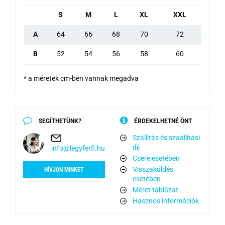
S
M
L
XL
XXL
A
64
66
68
70
72
B
52
54
56
58
60
* a méretek cm-ben vannak megadva
SEGÍTHETÜNK?
ÉRDEKELHETNÉ ÖNT
Szállítás és szaállítási
díj
info@legyferfi.hu
Csere esetében
Visszaküldés
HÍVJON MINKET
esetében
Méret táblázat
Hasznos információk