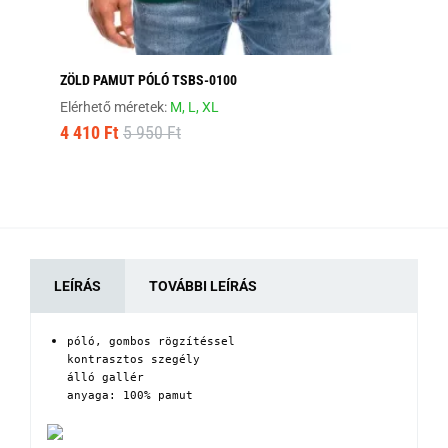
ZÖLD PAMUT PÓLÓ TSBS-0100
EG
01
Elérhető méretek:
M,
L,
XL
Elé
4 410 Ft
5 950 Ft
5 
LEÍRÁS
TOVÁBBI LEÍRÁS
póló, gombos rögzítéssel

kontrasztos szegély

álló gallér

anyaga: 100% pamut