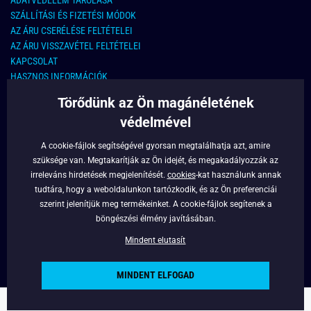
ADATVÉDELEM TÁROLÁSA
SZÁLLÍTÁSI ÉS FIZETÉSI MÓDOK
AZ ÁRU CSERÉLÉSE FELTÉTELEI
AZ ÁRU VISSZAVÉTEL FELTÉTELEI
KAPCSOLAT
HASZNOS INFORMÁCIÓK
Törődünk az Ön magánéletének
KAPCSOLAT
védelmével
E-MAIL CÍM:
info@legyferfi.hu
A cookie-fájlok segítségével gyorsan megtalálhatja azt, amire
szüksége van. Megtakarítják az Ön idejét, és megakadályozzák az
FONTOS INFORMÁCIÓK
irreleváns hirdetések megjelenítését.
cookies
-kat használunk annak
tudtára, hogy a weboldalunkon tartózkodik, és az Ön preferenciái
RÓLUNK
szerint jelenítjük meg termékeinket. A cookie-fájlok segítenek a
BLOG
böngészési élmény javításában.
FACEBOOK
Mindent elutasít
MINDENT ELFOGAD
Copyright © 2022 - Legyferfi.hu