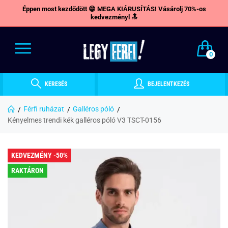
Éppen most kezdődött 😁 MEGA KIÁRUSÍTÁS! Vásárolj 70%-os
kedvezményl 🔝
0
KERESÉS
BEJELENTKEZÉS
Férfi ruházat
Galléros póló
Kényelmes trendi kék galléros póló V3 TSCT-0156
KEDVEZMÉNY -50%
RAKTÁRON