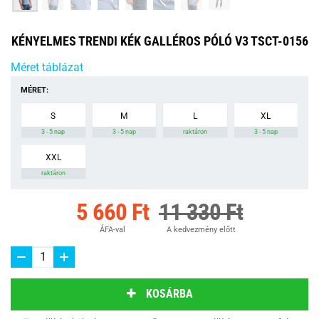
KÉNYELMES TRENDI KÉK GALLÉROS PÓLÓ V3 TSCT-0156
Méret táblázat
MÉRET:
S
M
L
XL
3 - 5 nap
3 - 5 nap
raktáron
3 - 5 nap
XXL
raktáron
5 660 Ft
11 330 Ft
ÁFA-val
A kedvezmény előtt
KOSÁRBA