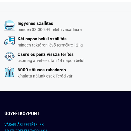
Ingyenes szállítás
minden 33.000,-Ft feletti vásárlásra
Két napon belüli szállítás
minden raktáron lévő termékre 12-ig
Csere és pénz vissza térítés
csomag átvétele után 14 napon belül
6000 stílusos ruhadarab
kínalata nálunk csak Terád vár
ÜGYFÉLKÖZPONT
VÁSARLÁSI FELTÉTELEK