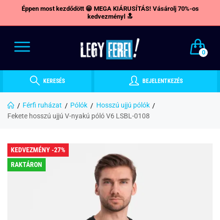
Éppen most kezdődött 😁 MEGA KIÁRUSÍTÁS! Vásárolj 70%-os
kedvezményl 🔝
0
KERESÉS
BEJELENTKEZÉS
Férfi ruházat
Pólók
Hosszú ujjú pólók
Fekete hosszú ujjú V-nyakú póló V6 LSBL-0108
KEDVEZMÉNY -27%
RAKTÁRON