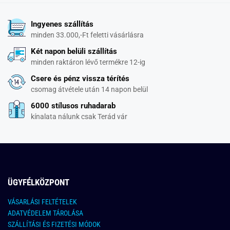
Ingyenes szállítás
minden 33.000,-Ft feletti vásárlásra
Két napon belüli szállítás
minden raktáron lévő termékre 12-ig
Csere és pénz vissza térítés
csomag átvétele után 14 napon belül
6000 stílusos ruhadarab
kínalata nálunk csak Terád vár
ÜGYFÉLKÖZPONT
VÁSARLÁSI FELTÉTELEK
ADATVÉDELEM TÁROLÁSA
SZÁLLÍTÁSI ÉS FIZETÉSI MÓDOK