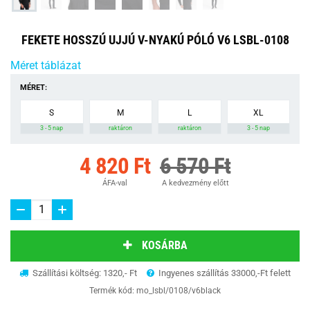
FEKETE HOSSZÚ UJJÚ V-NYAKÚ PÓLÓ V6 LSBL-0108
Méret táblázat
MÉRET:
S
M
L
XL
3 - 5 nap
raktáron
raktáron
3 - 5 nap
4 820 Ft
6 570 Ft
ÁFA-val
A kedvezmény előtt
KOSÁRBA
Szállítási költség: 1320,- Ft
Ingyenes szállítás 33000,-Ft felett
Termék kód:
mo_lsbl/0108/v6black