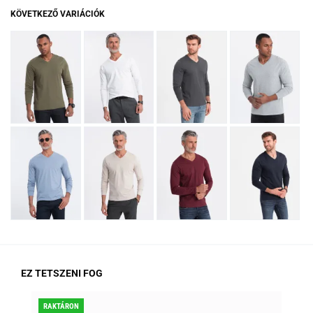
KÖVETKEZŐ VARIÁCIÓK
EZ TETSZENI FOG
RAKTÁRON
KED