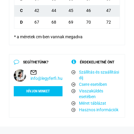
C
42
44
45
46
47
D
67
68
69
70
72
* a méretek cm-ben vannak megadva
SEGÍTHETÜNK?
ÉRDEKELHETNÉ ÖNT
Szállítás és szaállítási
díj
info@legyferfi.hu
Csere esetében
Visszaküldés
HÍVJON MINKET
esetében
Méret táblázat
Hasznos információk