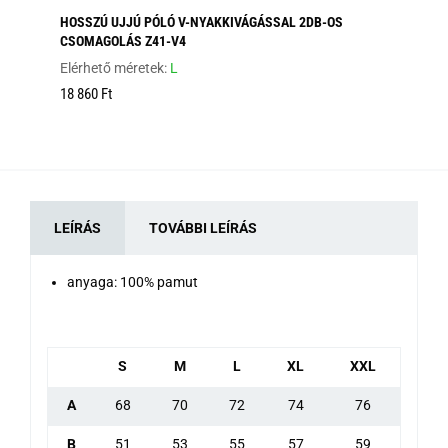
HOSSZÚ UJJÚ PÓLÓ V-NYAKKIVÁGÁSSAL 2DB-OS
HO
CSOMAGOLÁS Z41-V4
Elé
Elérhető méretek:
L
12
18 860 Ft
LEÍRÁS
TOVÁBBI LEÍRÁS
anyaga: 100% pamut
S
M
L
XL
XXL
A
68
70
72
74
76
B
51
53
55
57
59