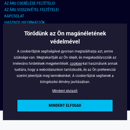
AZ ÁRU CSERÉLÉSE FELTÉTELEI
AZ ÁRU VISSZAVÉTEL FELTÉTELEI
KAPCSOLAT
HASZNOS INFORMÁCIÓK
Törődünk az Ön magánéletének
KAPCSOLAT
védelmével
E-MAIL CÍM:
info@legyferfi.hu
A cookie-fájlok segítségével gyorsan megtalálhatja azt, amire
szüksége van. Megtakarítják az Ön idejét, és megakadályozzák az
FONTOS INFORMÁCIÓK
irreleváns hirdetések megjelenítését.
cookies
-kat használunk annak
tudtára, hogy a weboldalunkon tartózkodik, és az Ön preferenciái
RÓLUNK
szerint jelenítjük meg termékeinket. A cookie-fájlok segítenek a
BLOG
böngészési élmény javításában.
FACEBOOK
Mindent elutasít
MINDENT ELFOGAD
Copyright © 2022 - Legyferfi.hu
Powered by
Simplia.cz
.