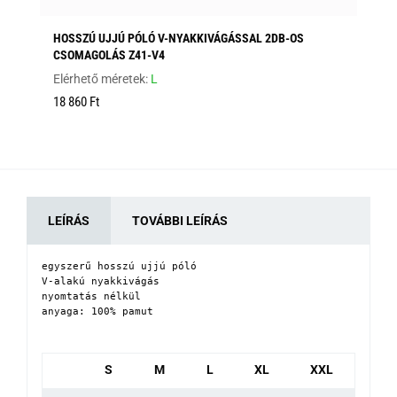
HOSSZÚ UJJÚ PÓLÓ V-NYAKKIVÁGÁSSAL 2DB-OS
HO
CSOMAGOLÁS Z41-V4
Elé
Elérhető méretek:
L
12
18 860 Ft
LEÍRÁS
TOVÁBBI LEÍRÁS
egyszerű hosszú ujjú póló

V-alakú nyakkivágás

nyomtatás nélkül

anyaga: 100% pamut
S
M
L
XL
XXL