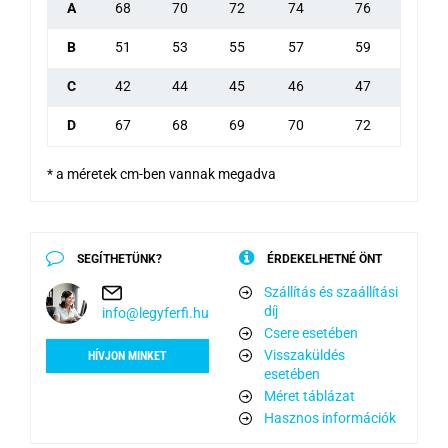
A
68
70
72
74
76
B
51
53
55
57
59
C
42
44
45
46
47
D
67
68
69
70
72
* a méretek cm-ben vannak megadva
SEGÍTHETÜNK?
ÉRDEKELHETNÉ ÖNT
Szállítás és szaállítási
díj
info@legyferfi.hu
Csere esetében
Visszaküldés
HÍVJON MINKET
esetében
Méret táblázat
Hasznos információk