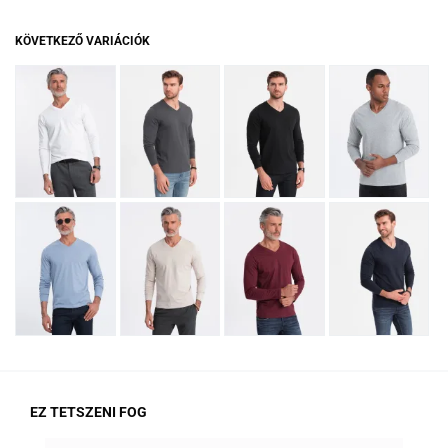
KÖVETKEZŐ VARIÁCIÓK
EZ TETSZENI FOG