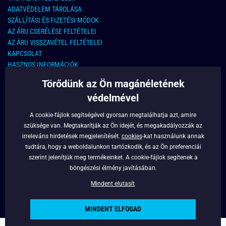
ADATVÉDELEM TÁROLÁSA
SZÁLLÍTÁSI ÉS FIZETÉSI MÓDOK
AZ ÁRU CSERÉLÉSE FELTÉTELEI
AZ ÁRU VISSZAVÉTEL FELTÉTELEI
KAPCSOLAT
HASZNOS INFORMÁCIÓK
Törődünk az Ön magánéletének
KAPCSOLAT
védelmével
E-MAIL CÍM:
info@legyferfi.hu
A cookie-fájlok segítségével gyorsan megtalálhatja azt, amire
szüksége van. Megtakarítják az Ön idejét, és megakadályozzák az
FONTOS INFORMÁCIÓK
irreleváns hirdetések megjelenítését.
cookies
-kat használunk annak
tudtára, hogy a weboldalunkon tartózkodik, és az Ön preferenciái
RÓLUNK
szerint jelenítjük meg termékeinket. A cookie-fájlok segítenek a
BLOG
böngészési élmény javításában.
FACEBOOK
Mindent elutasít
MINDENT ELFOGAD