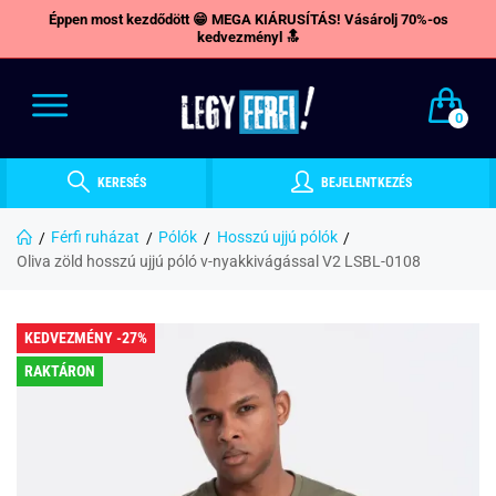
Éppen most kezdődött 😁 MEGA KIÁRUSÍTÁS! Vásárolj 70%-os
kedvezményl 🔝
0
KERESÉS
BEJELENTKEZÉS
Férfi ruházat
Pólók
Hosszú ujjú pólók
Oliva zöld hosszú ujjú póló v-nyakkivágással V2 LSBL-0108
KEDVEZMÉNY -27%
RAKTÁRON