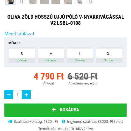
OLIVA ZÖLD HOSSZÚ UJJÚ PÓLÓ V-NYAKKIVÁGÁSSAL
V2 LSBL-0108
Méret táblázat
MÉRET:
S
M
L
XL
3 - 5 nap
raktáron
3 - 5 nap
3 - 5 nap
4 790 Ft
6 520 Ft
ÁFA-val
A kedvezmény előtt
KOSÁRBA
Szállítási költség: 1320,- Ft
Ingyenes szállítás 33000,-Ft felett
Termék kód:
mo_lsbl/0108/v2olive