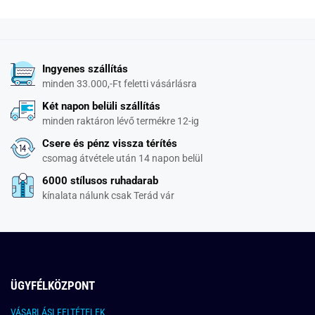
Ingyenes szállítás
minden 33.000,-Ft feletti vásárlásra
Két napon belüli szállítás
minden raktáron lévő termékre 12-ig
Csere és pénz vissza térítés
csomag átvétele után 14 napon belül
6000 stílusos ruhadarab
kínalata nálunk csak Terád vár
ÜGYFÉLKÖZPONT
VÁSARLÁSI FELTÉTELEK