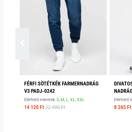
FÉRFI SÖTÉTKÉK FARMERNADRÁG
DIVATO
V3 PADJ-0242
NADRÁG
Elérhető méretek:
S,
M,
L,
XL,
XXL
Elérhető 
14 120 Ft
22 490 Ft
8 265 Ft