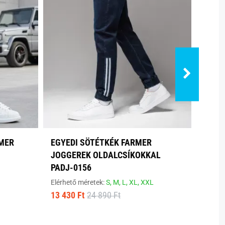
RMER
EGYEDI SÖTÉTKÉK FARMER
TREN
JOGGEREK OLDALCSÍKOKKAL
DÍSZ
PADJ-0156
Elérhe
16 88
Elérhető méretek:
S,
M,
L,
XL,
XXL
13 430 Ft
24 890 Ft