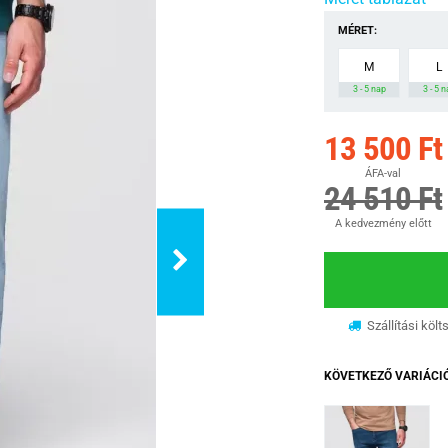
MÉRET:
M
L
3 - 5 nap
3 - 5 
13 500 Ft
ÁFA-val
24 510 Ft
A kedvezmény előtt
Szállítási költ
KÖVETKEZŐ VARIÁCI