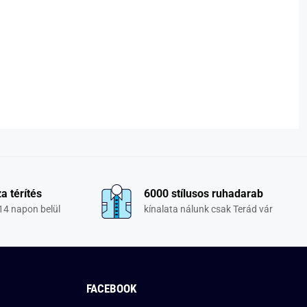
a térítés
6000 stílusos ruhadarab
14 napon belül
kínalata nálunk csak Terád vár
FACEBOOK