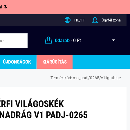
l 🔝
HU/FT
Ügyfél zóna
0
darab
-
0 Ft
ÚJDONSÁGOK
KIÁRÚSÍTÁS
Termék kód:
mo_padj/0265/v1lightblue
ÉRFI VILÁGOSKÉK
NADRÁG V1 PADJ-0265