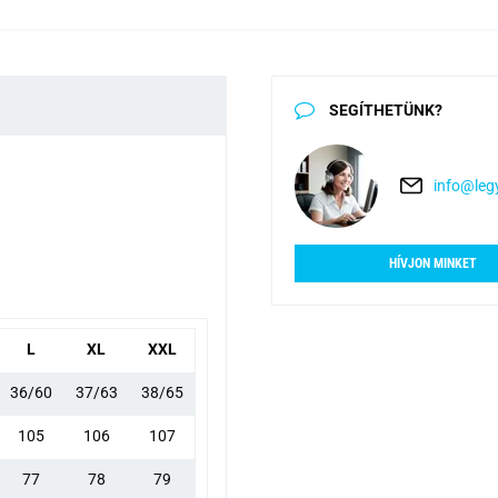
SEGÍTHETÜNK?
info@legy
HÍVJON MINKET
L
XL
XXL
36/60
37/63
38/65
105
106
107
77
78
79