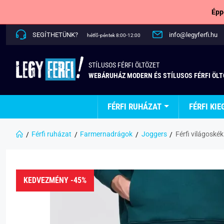
Épp
SEGÍTHETÜNK?
info@legyferfi.hu
hétfő-péntek 8:00-12:00
STÍLUSOS FÉRFI ÖLTÖZET
WEBÁRUHÁZ MODERN ÉS STÍLUSOS FÉRFI ÖL
FÉRFI RUHÁZAT
FÉRFI KIE
Férfi ruházat
Farmernadrágok
Joggers
Férfi világosk
KEDVEZMÉNY -45%