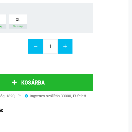
XL
nap
3 - 5 nap
KOSÁRBA
ség: 1320,- Ft
Ingyenes szállítás 33000,-Ft felett
ÓK