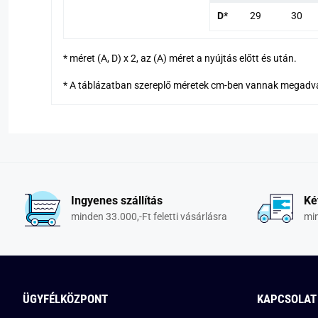
D*
29
30
* méret (A, D) x 2, az (A) méret a nyújtás előtt és után.
* A táblázatban szereplő méretek cm-ben vannak megadv
Ingyenes szállítás
Ké
minden 33.000,-Ft feletti vásárlásra
min
ÜGYFÉLKÖZPONT
KAPCSOLAT