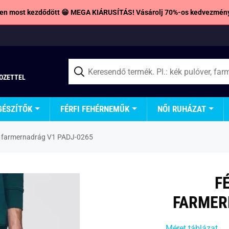
en most kezdődött 😁 MEGA KIÁRUSÍTÁS! Vásárolj 70%-os kedvezmény
TOZETTEL
GÉSZÍTŐK
FÉRFI FEHÉRNEMŰK
NŐI RUHÁZAT
ék farmernadrág V1 PADJ-0265
F
FARMER
Méret táblázat