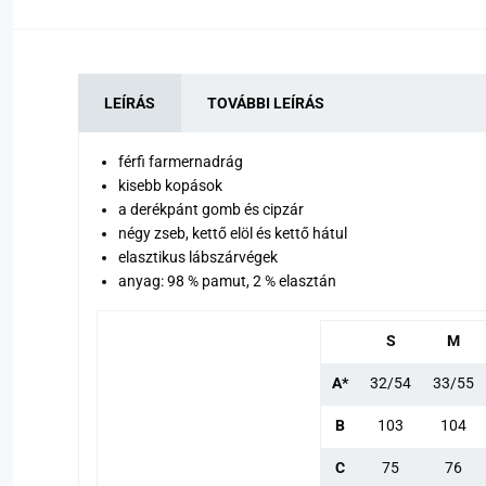
LEÍRÁS
TOVÁBBI LEÍRÁS
férfi farmernadrág
kisebb kopások
a derékpánt gomb és cipzár
négy zseb, kettő elöl és kettő hátul
elasztikus lábszárvégek
anyag: 98 % pamut, 2 % elasztán
S
M
A*
32/54
33/55
B
103
104
C
75
76