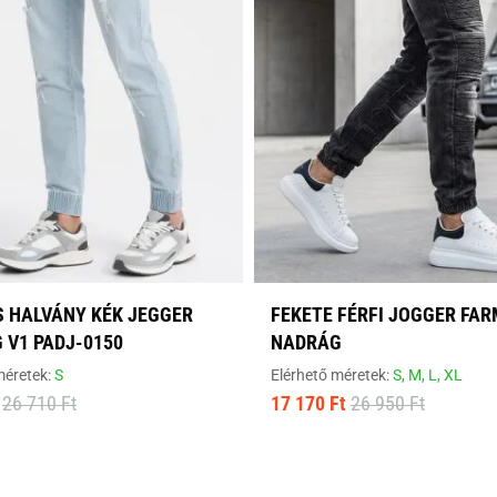
S HALVÁNY KÉK JEGGER
FEKETE FÉRFI JOGGER FA
 V1 PADJ-0150
NADRÁG
méretek:
S
Elérhető méretek:
S,
M,
L,
XL
26 710 Ft
17 170 Ft
26 950 Ft