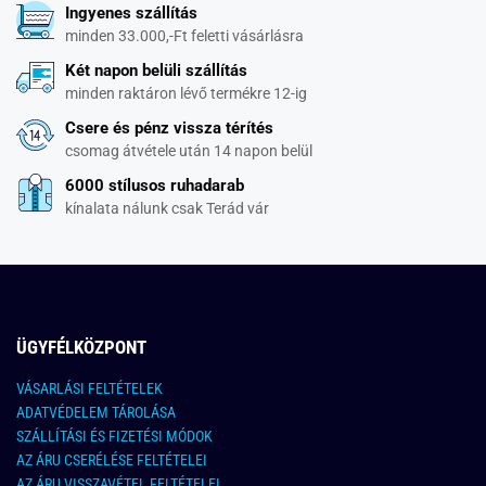
Ingyenes szállítás
minden 33.000,-Ft feletti vásárlásra
Két napon belüli szállítás
minden raktáron lévő termékre 12-ig
Csere és pénz vissza térítés
csomag átvétele után 14 napon belül
6000 stílusos ruhadarab
kínalata nálunk csak Terád vár
ÜGYFÉLKÖZPONT
VÁSARLÁSI FELTÉTELEK
ADATVÉDELEM TÁROLÁSA
SZÁLLÍTÁSI ÉS FIZETÉSI MÓDOK
AZ ÁRU CSERÉLÉSE FELTÉTELEI
AZ ÁRU VISSZAVÉTEL FELTÉTELEI