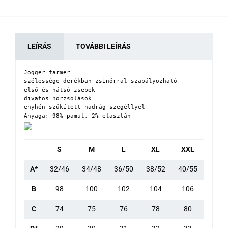
LEÍRÁS
TOVÁBBI LEÍRÁS
Jogger farmer

szélessége derékban zsinórral szabályozható

első és hátsó zsebek

divatos horzsolások

enyhén szűkített nadrág szegéllyel

Anyaga: 98% pamut, 2% elasztán
S
M
L
XL
XXL
A*
32/46
34/48
36/50
38/52
40/55
B
98
100
102
104
106
C
74
75
76
78
80