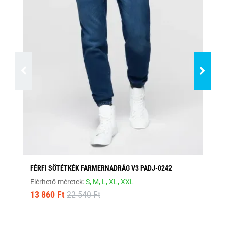
FÉRFI SÖTÉTKÉK FARMERNADRÁG V3 PADJ-0242
DI
Elérhető méretek:
S,
M,
L,
XL,
XXL
Elé
13 860 Ft
22 540 Ft
8 