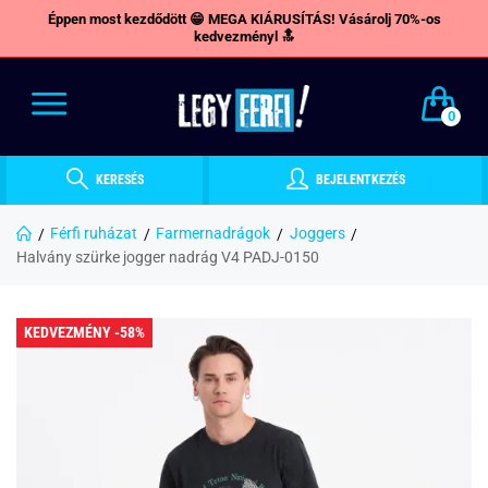
Éppen most kezdődött 😁 MEGA KIÁRUSÍTÁS! Vásárolj 70%-os
kedvezményl 🔝
0
KERESÉS
BEJELENTKEZÉS
Férfi ruházat
Farmernadrágok
Joggers
Halvány szürke jogger nadrág V4 PADJ-0150
KEDVEZMÉNY -58%