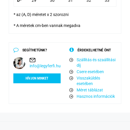
D*
29
30
31
32
33
* az (A, D) méretet x 2 szorozni
* A méretek cm-ben vannak megadva
SEGÍTHETÜNK?
ÉRDEKELHETNÉ ÖNT
Szállítás és szaállítási
díj
info@legyferfi.hu
Csere esetében
Visszaküldés
HÍVJON MINKET
esetében
Méret táblázat
Hasznos információk