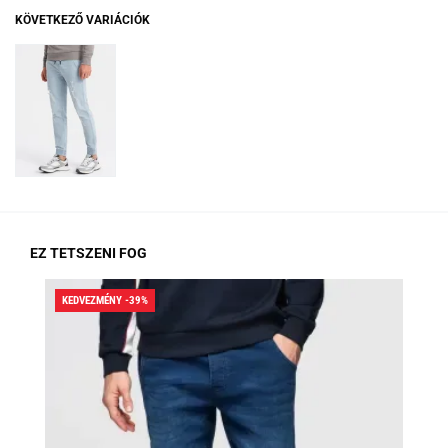
KÖVETKEZŐ VARIÁCIÓK
EZ TETSZENI FOG
KEDVEZMÉNY -39%
KED
RA