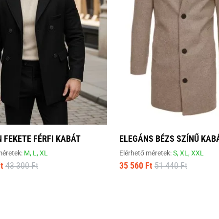
 FEKETE FÉRFI KABÁT
ELEGÁNS BÉZS SZÍNŰ KAB
méretek:
M,
L,
XL
Elérhető méretek:
S,
XL,
XXL
t
43 300 Ft
35 560 Ft
51 440 Ft