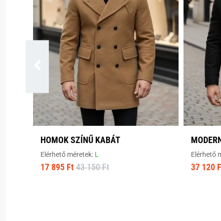
HOMOK SZÍNŰ KABÁT
MODERN
Elérhető méretek:
L
Elérhető 
17 895 Ft
43 150 Ft
37 120 F