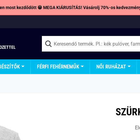
en most kezdődött 😁 MEGA KIÁRUSÍTÁS! Vásárolj 70%-os kedvezmény
TOZETTEL
GÉSZÍTŐK
FÉRFI FEHÉRNEMŰK
NŐI RUHÁZAT
SZÜR
El