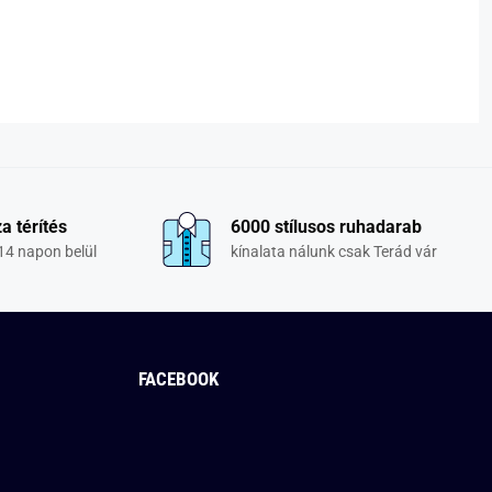
a térítés
6000 stílusos ruhadarab
14 napon belül
kínalata nálunk csak Terád vár
FACEBOOK