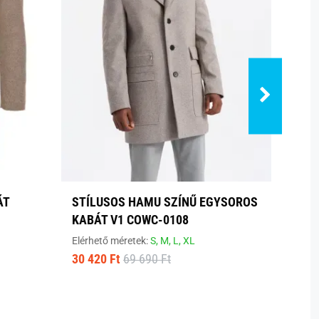
ÁT
STÍLUSOS HAMU SZÍNŰ EGYSOROS
SÖTÉ
KABÁT V1 COWC-0108
KABÁ
Elérhető méretek:
S,
M,
L,
XL
Elérhe
30 420 Ft
69 690 Ft
27 98