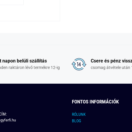
t napon belüli szállítás
Csere és pénz vissz
den raktáron lévő termékre 12-ig
csomag átvétele után 
FONTOS INFORMÁCIÓK
CÍM:
RÓLUNK
gyferfi.hu
BLOG