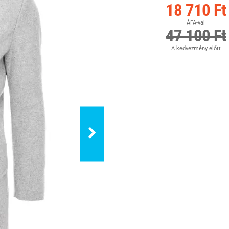
18 710 Ft
ÁFA-val
47 100 Ft
A kedvezmény előtt