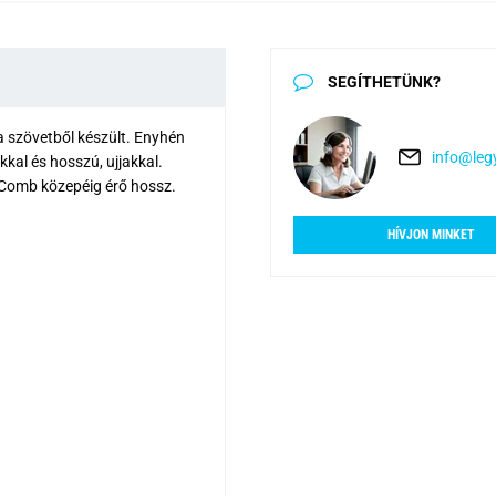
SEGÍTHETÜNK?
a szövetből készült. Enyhén
info@legy
kkal és hosszú, ujjakkal.
. Comb közepéig érő hossz.
HÍVJON MINKET