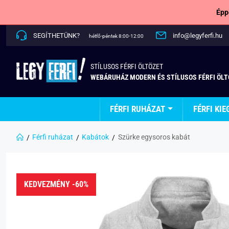
Épp
SEGÍTHETÜNK?
info@legyferfi.hu
hétfő-péntek 8:00-12:00
STÍLUSOS FÉRFI ÖLTÖZET
WEBÁRUHÁZ MODERN ÉS STÍLUSOS FÉRFI ÖL
FÉRFI RUHÁZAT
FÉRFI KIE
Férfi ruházat
Kabátok
Szürke egysoros kabát
KEDVEZMÉNY -60%