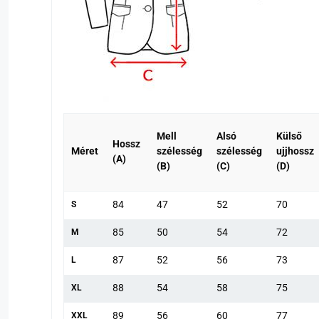
Mell
Alsó
Külső
Hossz
Méret
szélesség
szélesség
ujjhossz
(A)
(B)
(C)
(D)
84
47
52
70
S
85
50
54
72
M
87
52
56
73
L
88
54
58
75
XL
89
56
60
77
XXL