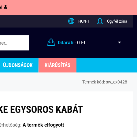
l 🔝
HU/FT
Ügyfél zóna
0
darab
-
0 Ft
ÚJDONSÁGOK
KIÁRÚSÍTÁS
Termék kód:
sw_cx0428
KE EGYSOROS KABÁT
érhetőség:
A termék elfogyott