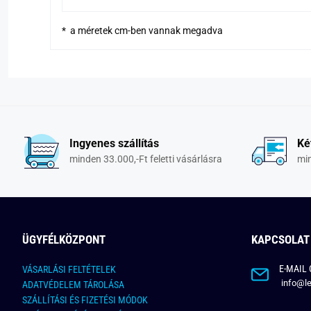
* a méretek cm-ben vannak megadva
Ingyenes szállítás
Ké
minden 33.000,-Ft feletti vásárlásra
min
ÜGYFÉLKÖZPONT
KAPCSOLAT
E-MAIL 
VÁSARLÁSI FELTÉTELEK
info@le
ADATVÉDELEM TÁROLÁSA
SZÁLLÍTÁSI ÉS FIZETÉSI MÓDOK