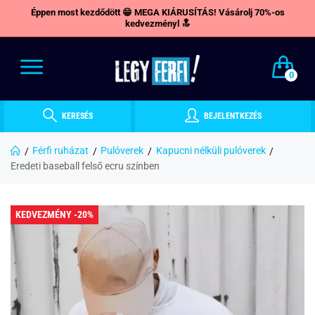
Éppen most kezdődött 😁 MEGA KIÁRUSÍTÁS! Vásárolj 70%-os
kedvezményl 🔝
0
KERESÉS
BEJELENTKEZÉS
Férfi ruházat
Pulóverek
Kapucni nélküli pulóverek
Eredeti baseball felső ecru színben
KEDVEZMÉNY -20%