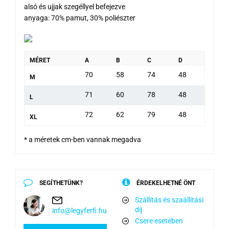
alsó és ujjak szegéllyel befejezve
anyaga: 70% pamut, 30% poliészter
MÉRET
A
B
C
D
70
58
74
48
M
71
60
78
48
L
72
62
79
48
XL
* a méretek cm-ben vannak megadva
SEGÍTHETÜNK?
ÉRDEKELHETNÉ ÖNT
Szállítás és szaállítási
díj
info@legyferfi.hu
Csere esetében