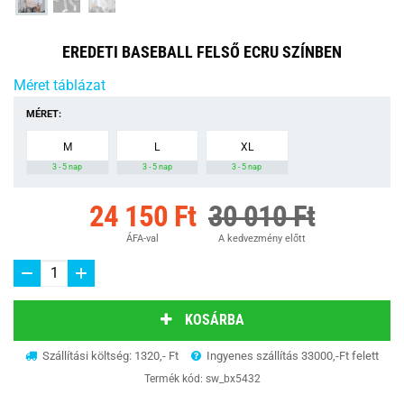
EREDETI BASEBALL FELSŐ ECRU SZÍNBEN
Méret táblázat
MÉRET:
M
L
XL
3 - 5 nap
3 - 5 nap
3 - 5 nap
24 150 Ft
30 010 Ft
ÁFA-val
A kedvezmény előtt
KOSÁRBA
Szállítási költség: 1320,- Ft
Ingyenes szállítás 33000,-Ft felett
Termék kód:
sw_bx5432