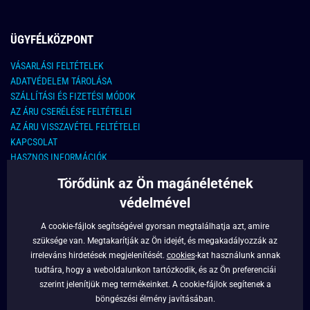
ÜGYFÉLKÖZPONT
VÁSARLÁSI FELTÉTELEK
ADATVÉDELEM TÁROLÁSA
SZÁLLÍTÁSI ÉS FIZETÉSI MÓDOK
AZ ÁRU CSERÉLÉSE FELTÉTELEI
AZ ÁRU VISSZAVÉTEL FELTÉTELEI
KAPCSOLAT
HASZNOS INFORMÁCIÓK
Törődünk az Ön magánéletének
KAPCSOLAT
védelmével
E-MAIL CÍM:
info@legyferfi.hu
A cookie-fájlok segítségével gyorsan megtalálhatja azt, amire
szüksége van. Megtakarítják az Ön idejét, és megakadályozzák az
FONTOS INFORMÁCIÓK
irreleváns hirdetések megjelenítését.
cookies
-kat használunk annak
tudtára, hogy a weboldalunkon tartózkodik, és az Ön preferenciái
RÓLUNK
szerint jelenítjük meg termékeinket. A cookie-fájlok segítenek a
BLOG
böngészési élmény javításában.