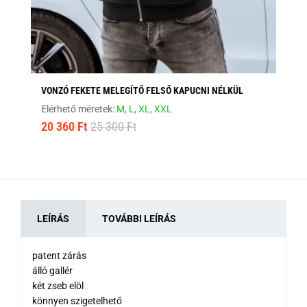
VONZÓ FEKETE MELEGÍTŐ FELSŐ KAPUCNI NÉLKÜL
AN
Elérhető méretek:
M,
L,
XL,
XXL
Elé
20 360 Ft
25 300 Ft
6 
LEÍRÁS
TOVÁBBI LEÍRÁS
patent zárás
álló gallér
két zseb elöl
könnyen szigetelhető