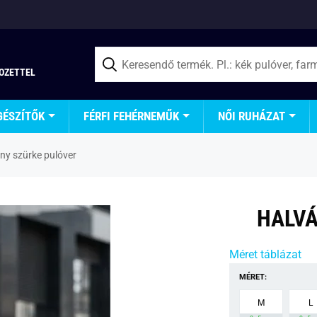
TOZETTEL
GÉSZÍTŐK
FÉRFI FEHÉRNEMŰK
NŐI RUHÁZAT
ny szürke pulóver
HALVÁ
Méret táblázat
MÉRET:
M
L