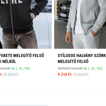
FEKETE MELEGÍTŐ FELSŐ
STÍLUSOS HALVÁNY SZÜRK
I NÉLKÜL
MELEGÍTŐ FELSŐ
méretek:
M,
L,
XL,
XXL
Elérhető méretek:
M,
L,
XL,
XXL
t
25 300 Ft
9 310 Ft
13 320 Ft