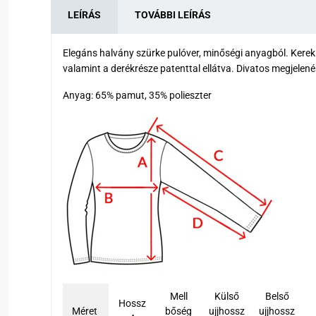
LEÍRÁS
TOVÁBBI LEÍRÁS
Elegáns halvány szürke pulóver, minőségi anyagból. Kerek
valamint a derékrésze patenttal ellátva. Divatos megjelenés
Anyag: 65% pamut, 35% polieszter
Mell
Külső
Belső
Hossz
Méret
bőség
ujjhossz
ujjhossz