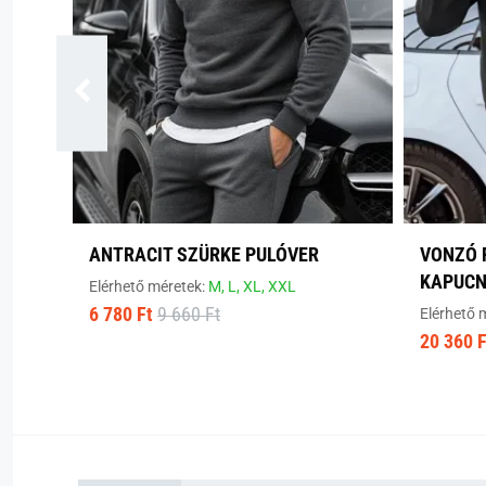
ANTRACIT SZÜRKE PULÓVER
VONZÓ 
KAPUCN
Elérhető méretek:
M,
L,
XL,
XXL
6 780 Ft
9 660 Ft
Elérhető 
20 360 F