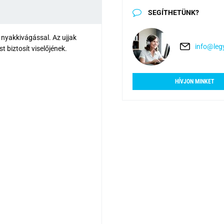
SEGÍTHETÜNK?
 nyakkivágással. Az ujjak
info@legy
t biztosít viselőjének.
HÍVJON MINKET