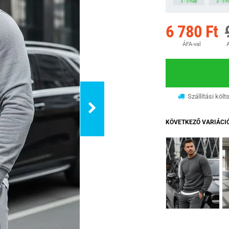
3 - 5 nap
3 - 5 
6 780 Ft
ÁFA-val
A
Szállítási költ
KÖVETKEZŐ VARIÁCI