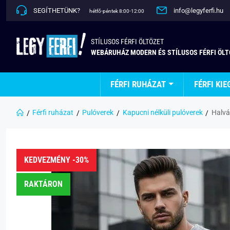
SEGÍTHETÜNK?
info@legyferfi.hu
hétfő-péntek 8:00-12:00
STÍLUSOS FÉRFI ÖLTÖZET
WEBÁRUHÁZ MODERN ÉS STÍLUSOS FÉRFI ÖL
FÉRFI RUHÁZAT
FÉRFI KIE
Férfi ruházat
Pulóverek
Kapucni nélküli pulóverek
Halvá
KEDVEZMÉNY -30%
RAKTÁRON