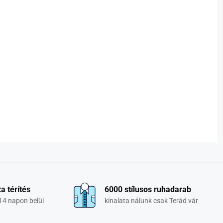
a térítés
6000 stílusos ruhadarab
14 napon belül
kínalata nálunk csak Terád vár