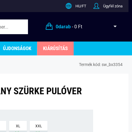
HU/FT
Ügyfél zóna
0
darab
-
0 Ft
ÚJDONSÁGOK
KIÁRÚSÍTÁS
Termék kód:
sw_bx3354
NY SZÜRKE PULÓVER
XL
XXL