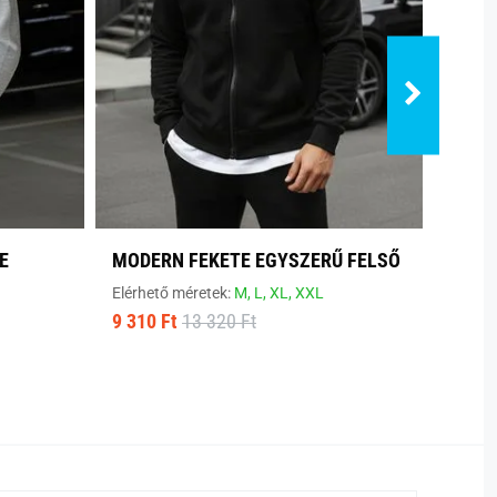
E
MODERN FEKETE EGYSZERŰ FELSŐ
KÉNY
SZÜR
Elérhető méretek:
M,
L,
XL,
XXL
9 310 Ft
13 320 Ft
Elérhe
9 310