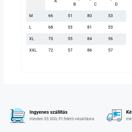
A
B
C
D
M
66
51
80
53
L
68
53
81
53
XL
70
55
84
56
XXL
72
57
86
57
Ingyenes szállítás
Ké
minden 33.000,-Ft feletti vásárlásra
min