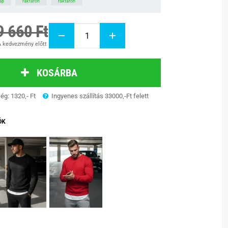
nap
raktáron
raktáron
9 660 Ft
 kedvezmény előtt
KOSÁRBA
ség: 1320,- Ft
Ingyenes szállítás 33000,-Ft felett
ÓK