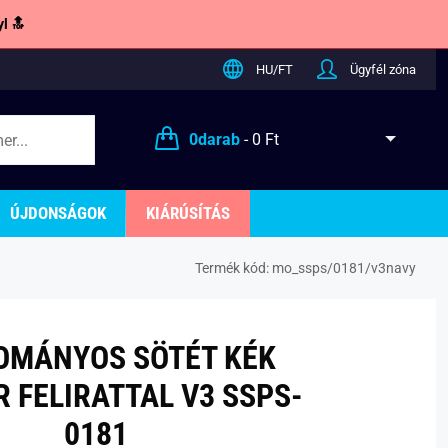
l 🔝
HU/FT
Ügyfél zóna
0
darab
-
0 Ft
ÚJDONSÁGOK
KIÁRÚSÍTÁS
Termék kód:
mo_ssps/0181/v3navy
OMÁNYOS SÖTÉT KÉK
 FELIRATTAL V3 SSPS-
0181