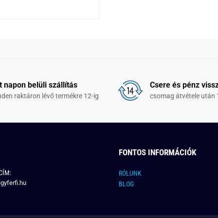
t napon belüli szállítás
Csere és pénz vissz
den raktáron lévő termékre 12-ig
csomag átvétele után 
FONTOS INFORMÁCIÓK
CÍM:
RÓLUNK
gyferfi.hu
BLOG