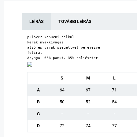
LEÍRÁS
TOVÁBBI LEÍRÁS
pulóver kapucni nélkül

kerek nyakkivágás

alsó és ujjak szegéllyel befejezve

felirat

Anyaga: 65% pamut, 35% poliészter
S
M
L
A
64
67
71
B
50
52
54
C
-
-
-
D
72
74
77