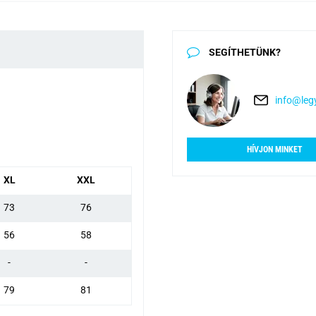
SEGÍTHETÜNK?
info@legy
HÍVJON MINKET
XL
XXL
73
76
56
58
-
-
79
81