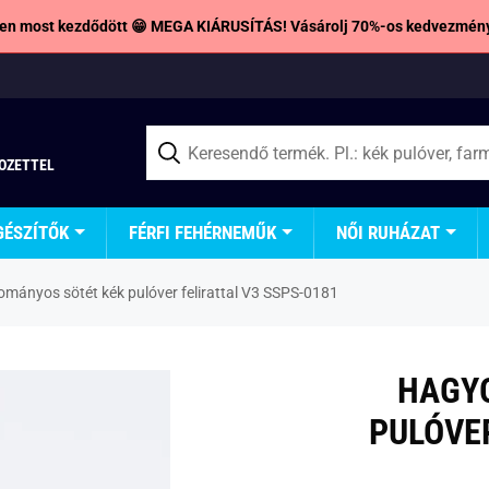
en most kezdődött 😁 MEGA KIÁRUSÍTÁS! Vásárolj 70%-os kedvezmény
TOZETTEL
GÉSZÍTŐK
FÉRFI FEHÉRNEMŰK
NŐI RUHÁZAT
mányos sötét kék pulóver felirattal V3 SSPS-0181
HAGY
PULÓVER