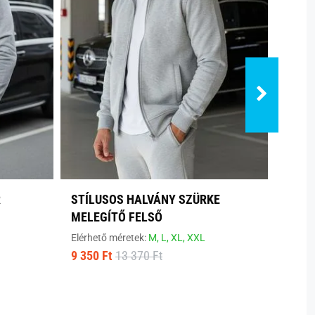
R
STÍLUSOS HALVÁNY SZÜRKE
MODE
MELEGÍTŐ FELSŐ
Elérhe
9 380
Elérhető méretek:
M,
L,
XL,
XXL
9 350 Ft
13 370 Ft