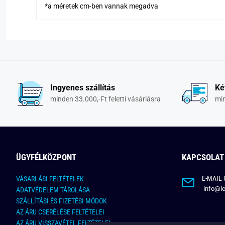
*a méretek cm-ben vannak megadva
Ingyenes szállítás
Ké
minden 33.000,-Ft feletti vásárlásra
min
ÜGYFÉLKÖZPONT
KAPCSOLAT
E-MAIL 
VÁSARLÁSI FELTÉTELEK
info@le
ADATVÉDELEM TÁROLÁSA
SZÁLLÍTÁSI ÉS FIZETÉSI MÓDOK
AZ ÁRU CSERÉLÉSE FELTÉTELEI
AZ ÁRU VISSZAVÉTEL FELTÉTELEI