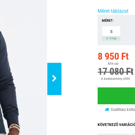
Méret táblázat
MÉRET:
S
3 - 5 nap
8 950 Ft
ÁFA-val
17 080 Ft
A kedvezmény előtt
Szállítási költ
KÖVETKEZŐ VARIÁCI