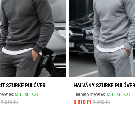
IT SZÜRKE PULÓVER
HALVÁNY SZÜRKE PULÓVE
méretek:
M,
L,
XL,
XXL
Elérhető méretek:
M,
L,
XL,
XXL
9 660 Ft
6 810 Ft
9 700 Ft