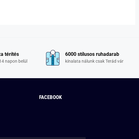
a térítés
6000 stílusos ruhadarab
14 napon belül
kínalata nálunk csak Terád vár
FACEBOOK