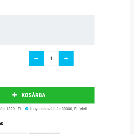
KOSÁRBA
ség: 1320,- Ft
Ingyenes szállítás 33000,-Ft felett
ÓK