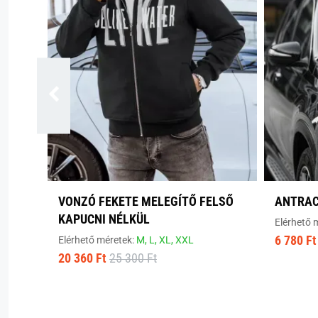
VONZÓ FEKETE MELEGÍTŐ FELSŐ
ANTRAC
KAPUCNI NÉLKÜL
Elérhető 
6 780 Ft
Elérhető méretek:
M,
L,
XL,
XXL
20 360 Ft
25 300 Ft