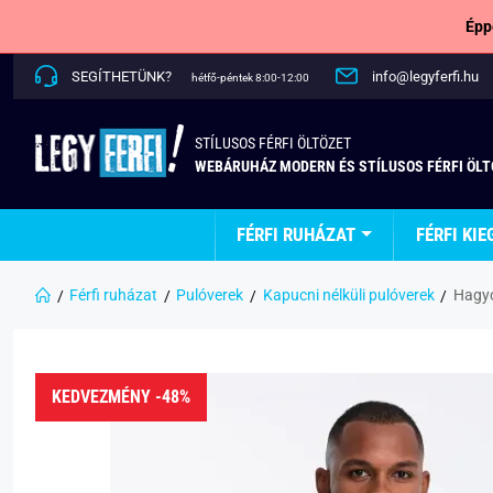
Épp
SEGÍTHETÜNK?
info@legyferfi.hu
hétfő-péntek 8:00-12:00
STÍLUSOS FÉRFI ÖLTÖZET
WEBÁRUHÁZ MODERN ÉS STÍLUSOS FÉRFI ÖL
FÉRFI RUHÁZAT
FÉRFI KIE
Férfi ruházat
Pulóverek
Kapucni nélküli pulóverek
Hagyo
KEDVEZMÉNY -48%