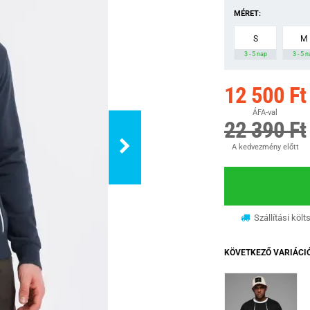
MÉRET:
S
M
3 - 5 nap
3 - 5 
12 500 Ft
ÁFA-val
22 390 Ft
A kedvezmény előtt
Szállítási költ
KÖVETKEZŐ VARIÁCI