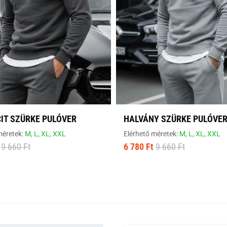
IT SZÜRKE PULÓVER
HALVÁNY SZÜRKE PULÓVE
méretek:
M,
L,
XL,
XXL
Elérhető méretek:
M,
L,
XL,
XXL
9 660 Ft
6 780 Ft
9 660 Ft