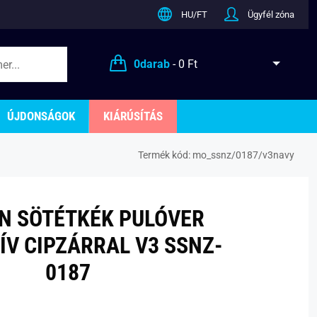
HU/FT
Ügyfél zóna
0
darab
-
0 Ft
ÚJDONSÁGOK
KIÁRÚSÍTÁS
Termék kód:
mo_ssnz/0187/v3navy
N SÖTÉTKÉK PULÓVER
ÍV CIPZÁRRAL V3 SSNZ-
0187