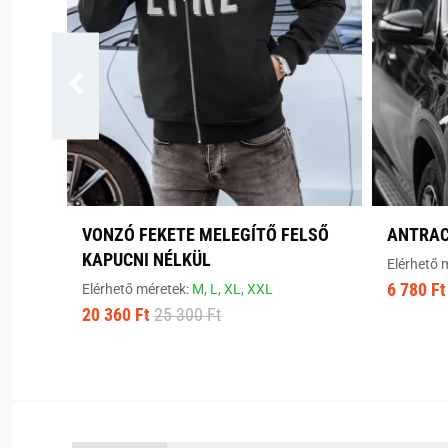
VONZÓ FEKETE MELEGÍTŐ FELSŐ
ANTRAC
KAPUCNI NÉLKÜL
Elérhető 
6 780 Ft
Elérhető méretek:
M,
L,
XL,
XXL
20 360 Ft
25 300 Ft