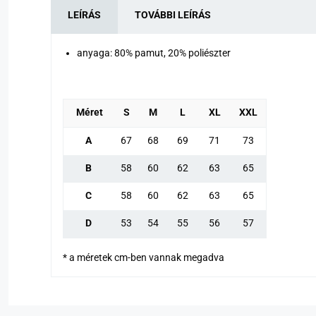
LEÍRÁS
TOVÁBBI LEÍRÁS
anyaga: 80% pamut, 20% poliészter
Méret
S
M
L
XL
XXL
A
67
68
69
71
73
B
58
60
62
63
65
C
58
60
62
63
65
D
53
54
55
56
57
* a méretek cm-ben vannak megadva