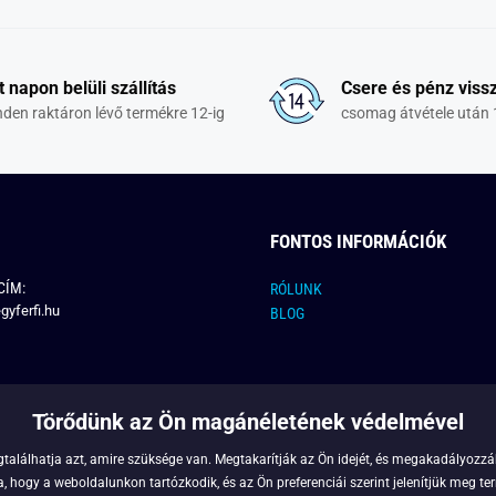
t napon belüli szállítás
Csere és pénz vissz
den raktáron lévő termékre 12-ig
csomag átvétele után 
FONTOS INFORMÁCIÓK
CÍM:
RÓLUNK
gyferfi.hu
BLOG
Törődünk az Ön magánéletének védelmével
találhatja azt, amire szüksége van. Megtakarítják az Ön idejét, és megakadályozzák
 hogy a weboldalunkon tartózkodik, és az Ön preferenciái szerint jelenítjük meg ter