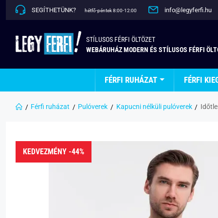
SEGÍTHETÜNK?
info@legyferfi.hu
hétfő-péntek 8:00-12:00
STÍLUSOS FÉRFI ÖLTÖZET
WEBÁRUHÁZ MODERN ÉS STÍLUSOS FÉRFI ÖL
FÉRFI RUHÁZAT
FÉRFI KIE
Férfi ruházat
Pulóverek
Kapucni nélküli pulóverek
Időtl
KEDVEZMÉNY -44%