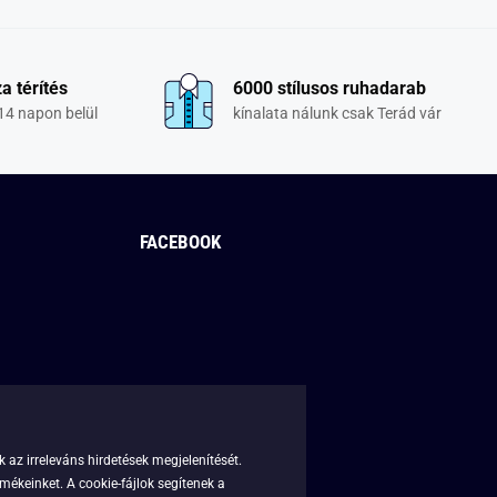
a térítés
6000 stílusos ruhadarab
14 napon belül
kínalata nálunk csak Terád vár
FACEBOOK
 az irreleváns hirdetések megjelenítését.
mékeinket. A cookie-fájlok segítenek a