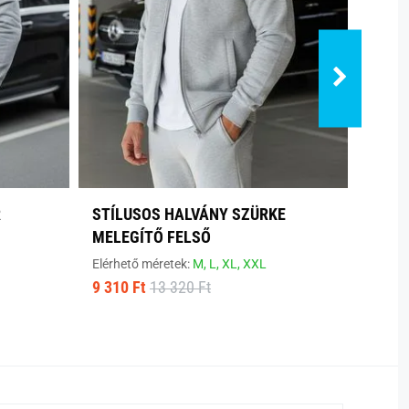
R
STÍLUSOS HALVÁNY SZÜRKE
MODE
MELEGÍTŐ FELSŐ
Elérhe
9 310
Elérhető méretek:
M,
L,
XL,
XXL
9 310 Ft
13 320 Ft