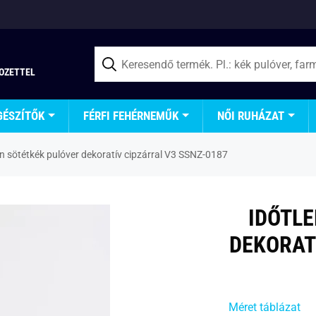
TOZETTEL
GÉSZÍTŐK
FÉRFI FEHÉRNEMŰK
NŐI RUHÁZAT
en sötétkék pulóver dekoratív cipzárral V3 SSNZ-0187
IDŐTLE
DEKORAT
Méret táblázat