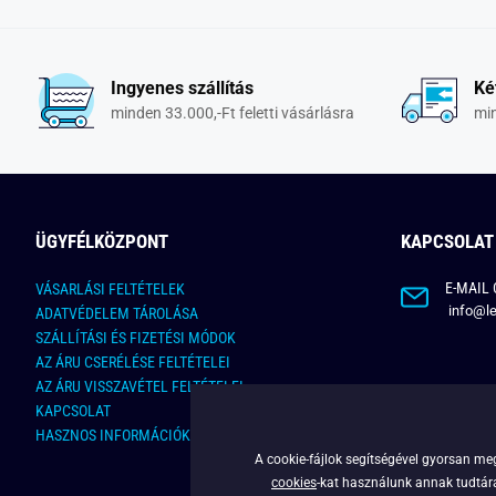
Ingyenes szállítás
Ké
minden 33.000,-Ft feletti vásárlásra
min
ÜGYFÉLKÖZPONT
KAPCSOLAT
E-MAIL 
VÁSARLÁSI FELTÉTELEK
info@le
ADATVÉDELEM TÁROLÁSA
SZÁLLÍTÁSI ÉS FIZETÉSI MÓDOK
AZ ÁRU CSERÉLÉSE FELTÉTELEI
AZ ÁRU VISSZAVÉTEL FELTÉTELEI
KAPCSOLAT
HASZNOS INFORMÁCIÓK
A cookie-fájlok segítségével gyorsan meg
cookies
-kat használunk annak tudtára,