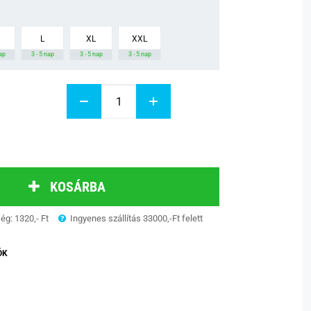
L
XL
XXL
nap
3 - 5 nap
3 - 5 nap
3 - 5 nap
KOSÁRBA
ség: 1320,- Ft
Ingyenes szállítás 33000,-Ft felett
ÓK