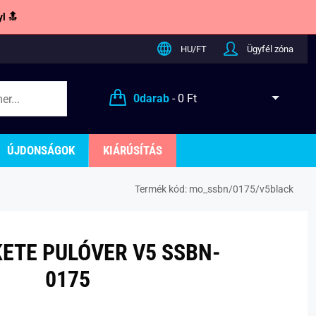
l 🔝
HU/FT
Ügyfél zóna
0
darab
-
0 Ft
ÚJDONSÁGOK
KIÁRÚSÍTÁS
Termék kód:
mo_ssbn/0175/v5black
KETE PULÓVER V5 SSBN-
0175