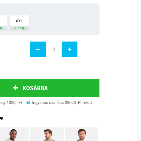
XXL
nap
3 - 5 nap
KOSÁRBA
ség: 1320,- Ft
Ingyenes szállítás 33000,-Ft felett
ÓK