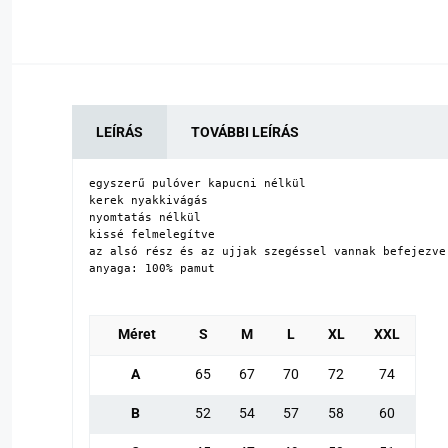
LEÍRÁS
TOVÁBBI LEÍRÁS
egyszerű pulóver kapucni nélkül

kerek nyakkivágás

nyomtatás nélkül

kissé felmelegítve

az alsó rész és az ujjak szegéssel vannak befejezve

anyaga: 100% pamut
Méret
S
M
L
XL
XXL
A
65
67
70
72
74
B
52
54
57
58
60