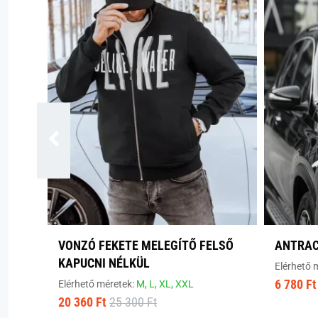
VONZÓ FEKETE MELEGÍTŐ FELSŐ
ANTRAC
KAPUCNI NÉLKÜL
Elérhető 
6 780 Ft
Elérhető méretek:
M,
L,
XL,
XXL
20 360 Ft
25 300 Ft