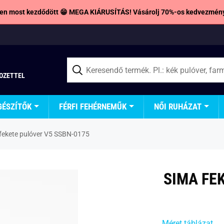
en most kezdődött 😁 MEGA KIÁRUSÍTÁS! Vásárolj 70%-os kedvezmény
TOZETTEL
GÉSZÍTŐK
FÉRFI FEHÉRNEMŰK
NŐI RUHÁZAT
fekete pulóver V5 SSBN-0175
SIMA FE
Méret táblázat