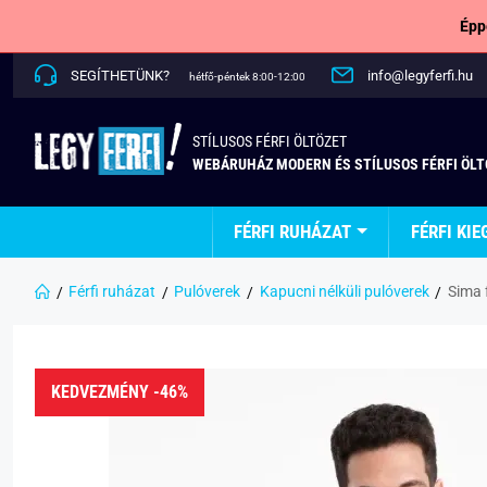
Épp
SEGÍTHETÜNK?
info@legyferfi.hu
hétfő-péntek 8:00-12:00
STÍLUSOS FÉRFI ÖLTÖZET
WEBÁRUHÁZ MODERN ÉS STÍLUSOS FÉRFI ÖL
FÉRFI RUHÁZAT
FÉRFI KIE
Férfi ruházat
Pulóverek
Kapucni nélküli pulóverek
Sima 
KEDVEZMÉNY -46%