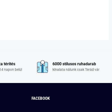
a térítés
6000 stílusos ruhadarab
14 napon belül
kínalata nálunk csak Terád vár
FACEBOOK