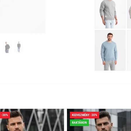
 -30%
KEDVEZMÉNY -30%
RAKTÁRON