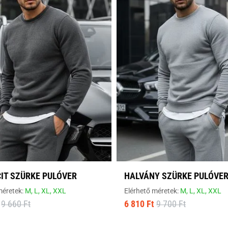
IT SZÜRKE PULÓVER
HALVÁNY SZÜRKE PULÓVE
méretek:
M,
L,
XL,
XXL
Elérhető méretek:
M,
L,
XL,
XXL
9 660 Ft
6 810 Ft
9 700 Ft