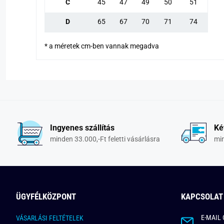
C
45
47
49
50
51
D
65
67
70
71
74
* a méretek cm-ben vannak megadva
Ingyenes szállítás
Ké
minden 33.000,-Ft feletti vásárlásra
min
ÜGYFÉLKÖZPONT
KAPCSOLAT
E-MAIL 
VÁSARLÁSI FELTÉTELEK