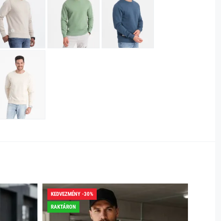
KEDVEZMÉNY -30%
KEDVEZ
RAKTÁRON
RAKTÁR