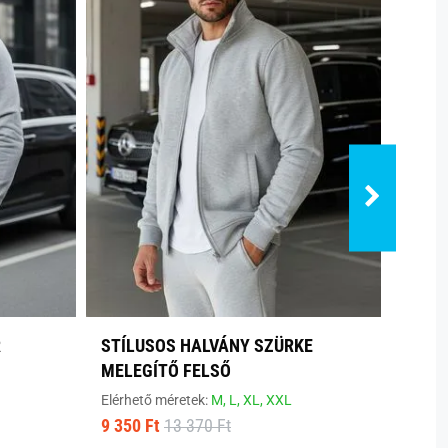
R
STÍLUSOS HALVÁNY SZÜRKE
MODE
MELEGÍTŐ FELSŐ
Elérhe
9 380
Elérhető méretek:
M,
L,
XL,
XXL
9 350 Ft
13 370 Ft