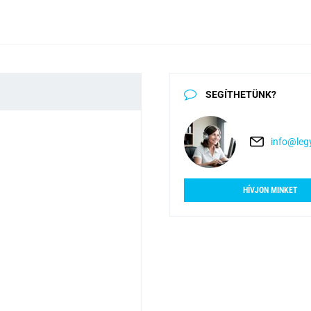
SEGÍTHETÜNK?
info@legy
HÍVJON MINKET