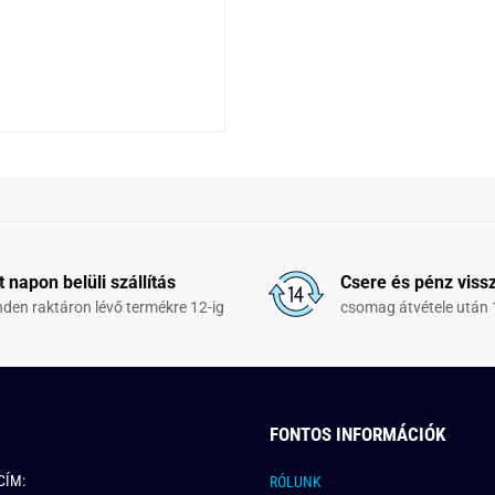
t napon belüli szállítás
Csere és pénz vissz
den raktáron lévő termékre 12-ig
csomag átvétele után 
FONTOS INFORMÁCIÓK
CÍM:
RÓLUNK