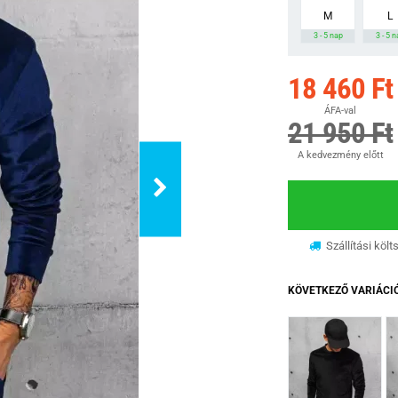
M
L
3 - 5 nap
3 - 5 
18 460 Ft
ÁFA-val
21 950 Ft
A kedvezmény előtt
Szállítási költ
KÖVETKEZŐ VARIÁCI