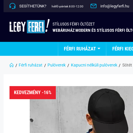
SEGÍTHETÜNK?
info@legyferfi.hu
hétfő-péntek 8:00-12:00
STÍLUSOS FÉRFI ÖLTÖZET
WEBÁRUHÁZ MODERN ÉS STÍLUSOS FÉRFI ÖL
FÉRFI RUHÁZAT
FÉRFI KIE
Férfi ruházat
Pulóverek
Kapucni nélküli pulóverek
Sötét 
KEDVEZMÉNY -16%