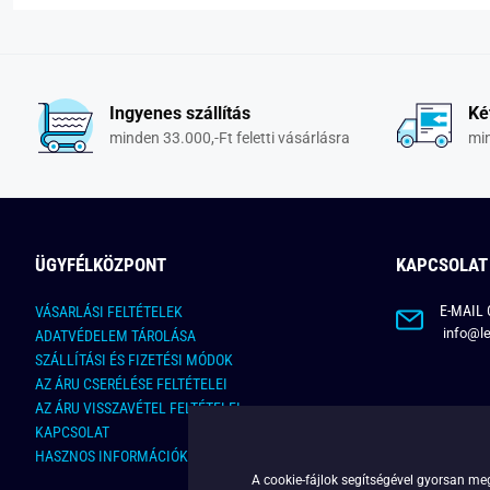
Ingyenes szállítás
Ké
minden 33.000,-Ft feletti vásárlásra
min
ÜGYFÉLKÖZPONT
KAPCSOLAT
E-MAIL 
VÁSARLÁSI FELTÉTELEK
info@le
ADATVÉDELEM TÁROLÁSA
SZÁLLÍTÁSI ÉS FIZETÉSI MÓDOK
AZ ÁRU CSERÉLÉSE FELTÉTELEI
AZ ÁRU VISSZAVÉTEL FELTÉTELEI
KAPCSOLAT
HASZNOS INFORMÁCIÓK
A cookie-fájlok segítségével gyorsan meg