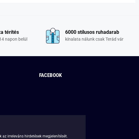
a térítés
6000 stílusos ruhadarab
14 napon belül
kínalata nálunk csak Terád vár
FACEBOOK
 az irreleváns hirdetések megjelenítését.