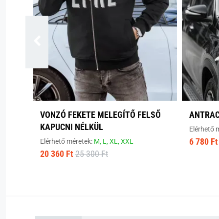
VONZÓ FEKETE MELEGÍTŐ FELSŐ
ANTRAC
KAPUCNI NÉLKÜL
Elérhető 
6 780 Ft
Elérhető méretek:
M,
L,
XL,
XXL
20 360 Ft
25 300 Ft