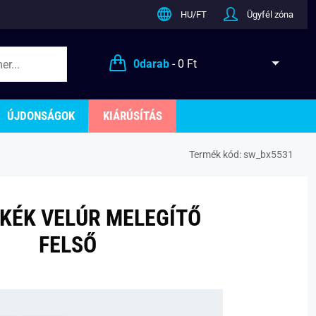
HU/FT
Ügyfél zóna
0
darab
-
0 Ft
ÚJDONSÁGOK
KIÁRÚSÍTÁS
Termék kód:
sw_bx5531
 KÉK VELÚR MELEGÍTŐ
FELSŐ