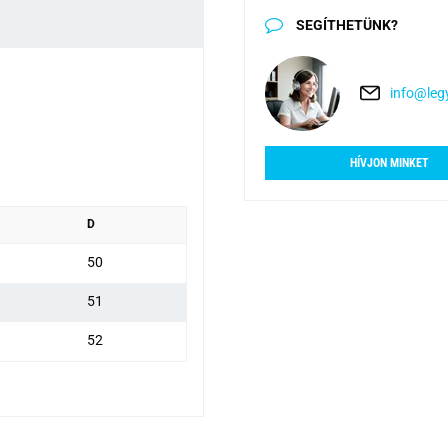
SEGÍTHETÜNK?
info@legy
HÍVJON MINKET
D
50
51
52