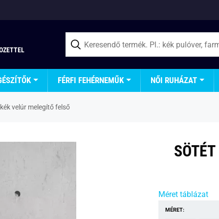
TOZETTEL
GÉSZÍTŐK
FÉRFI FEHÉRNEMŰK
NŐI RUHÁZAT
kék velúr melegítő felső
SÖTÉT
Méret táblázat
MÉRET: