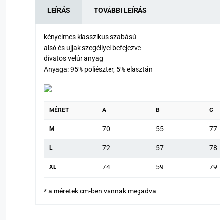
LEÍRÁS
TOVÁBBI LEÍRÁS
kényelmes klasszikus szabású
alsó és ujjak szegéllyel befejezve
divatos velúr anyag
Anyaga: 95% poliészter, 5% elasztán
MÉRET
A
B
C
70
55
77
M
72
57
78
L
74
59
79
XL
* a méretek cm-ben vannak megadva