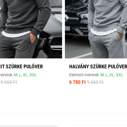
IT SZÜRKE PULÓVER
HALVÁNY SZÜRKE PULÓVE
méretek:
M,
L,
XL,
XXL
Elérhető méretek:
M,
L,
XL,
XXL
9 660 Ft
6 780 Ft
9 660 Ft