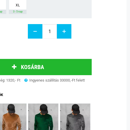
XL
nap
3 - 5 nap
KOSÁRBA
ség: 1320,- Ft
Ingyenes szállítás 33000,-Ft felett
ÓK