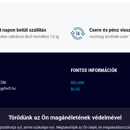
t napon belüli szállítás
Csere és pénz vissz
den raktáron lévő termékre 12-ig
csomag átvétele után 
FONTOS INFORMÁCIÓK
CÍM:
RÓLUNK
gyferfi.hu
BLOG
Törődünk az Ön magánéletének védelmével
találhatja azt, amire szüksége van. Megtakarítják az Ön idejét, és megakadályozzák