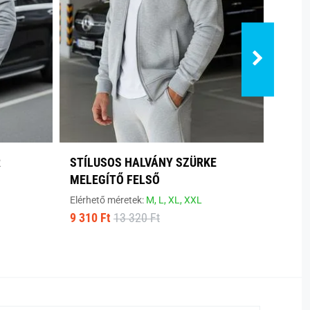
R
STÍLUSOS HALVÁNY SZÜRKE
MODE
MELEGÍTŐ FELSŐ
Elérhe
9 310
Elérhető méretek:
M,
L,
XL,
XXL
9 310 Ft
13 320 Ft