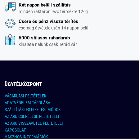
Két napon belüli szállítás
minden raktáron lévő termékre 12-ig
Csere és pénz vissza térítés
csomag átvétele után 14 napon belül
6000 stílusos ruhadarab
kínalata nálunk csak Terád vár
ÜGYFÉLKÖZPONT
VÁSARLÁSI FELTÉTELEK
ADATVÉDELEM TÁROLÁSA
SZÁLLÍTÁSI ÉS FIZETÉSI MÓDOK
AZ ÁRU CSERÉLÉSE FELTÉTELEI
AZ ÁRU VISSZAVÉTEL FELTÉTELEI
KAPCSOLAT
HASZNOS INFORMÁCIÓK