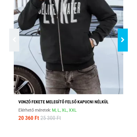
VONZÓ FEKETE MELEGÍTŐ FELSŐ KAPUCNI NÉLKÜL
AN
Elérhető méretek:
M,
L,
XL,
XXL
Elé
20 360 Ft
25 300 Ft
6 