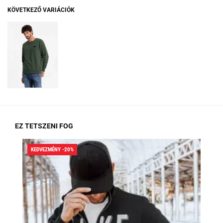
KÖVETKEZŐ VARIÁCIÓK
EZ TETSZENI FOG
KEDVEZMÉNY -20%
KED
RA