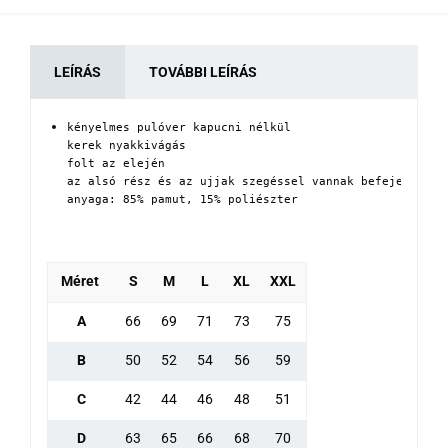
LEÍRÁS
TOVÁBBI LEÍRÁS
kényelmes pulóver kapucni nélkül

kerek nyakkivágás

folt az elején

az alsó rész és az ujjak szegéssel vannak befejezve

anyaga: 85% pamut, 15% poliészter
Méret
S
M
L
XL
XXL
A
66
69
71
73
75
B
50
52
54
56
59
C
42
44
46
48
51
D
63
65
66
68
70