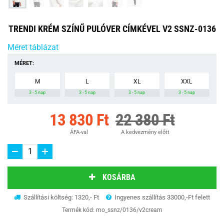
TRENDI KRÉM SZÍNŰ PULÓVER CÍMKÉVEL V2 SSNZ-0136
Méret táblázat
MÉRET:
M
L
XL
XXL
3 - 5 nap
3 - 5 nap
3 - 5 nap
3 - 5 nap
13 830 Ft
22 380 Ft
ÁFA-val
A kedvezmény előtt
KOSÁRBA
Szállítási költség: 1320,- Ft
Ingyenes szállítás 33000,-Ft felett
Termék kód:
mo_ssnz/0136/v2cream