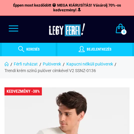
Éppen most kezdődött 😁 MEGA KIÁRUSÍTÁS! Vásárolj 70%-os
kedvezményl 🔝
0
KERESÉS
BEJELENTKEZÉS
Férfi ruházat
Pulóverek
Kapucni nélküli pulóverek
Trendi krém színű pulóver címkével V2 SSNZ-0136
KEDVEZMÉNY -38%