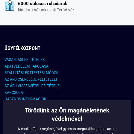
6000 stílusos ruhadarab
kínalata nálunk csak Terád vár
ÜGYFÉLKÖZPONT
VÁSARLÁSI FELTÉTELEK
ADATVÉDELEM TÁROLÁSA
SZÁLLÍTÁSI ÉS FIZETÉSI MÓDOK
AZ ÁRU CSERÉLÉSE FELTÉTELEI
AZ ÁRU VISSZAVÉTEL FELTÉTELEI
KAPCSOLAT
HASZNOS INFORMÁCIÓK
Törődünk az Ön magánéletének
KAPCSOLAT
védelmével
E-MAIL CÍM:
info@legyferfi.hu
A cookie-fájlok segítségével gyorsan megtalálhatja azt, amire