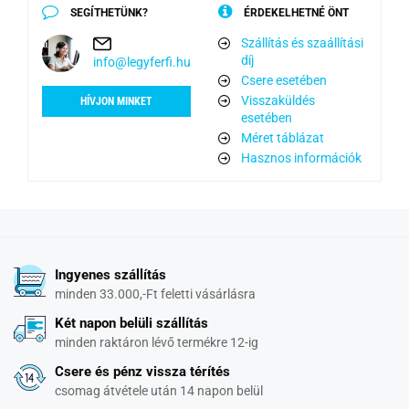
SEGÍTHETÜNK?
ÉRDEKELHETNÉ ÖNT
Szállítás és szaállítási
díj
info@legyferfi.hu
Csere esetében
Visszaküldés
HÍVJON MINKET
esetében
Méret táblázat
Hasznos információk
Ingyenes szállítás
minden 33.000,-Ft feletti vásárlásra
Két napon belüli szállítás
minden raktáron lévő termékre 12-ig
Csere és pénz vissza térítés
csomag átvétele után 14 napon belül