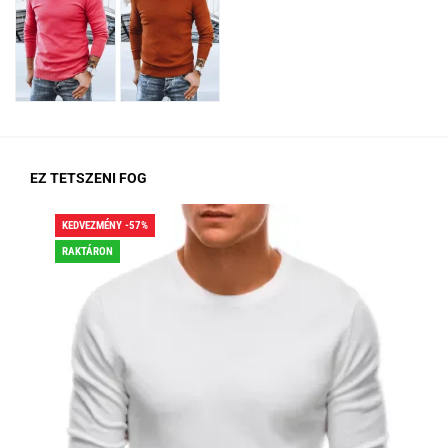
EZ TETSZENI FOG
KEDVEZMÉNY -57%
KED
RAKTÁRON
RA