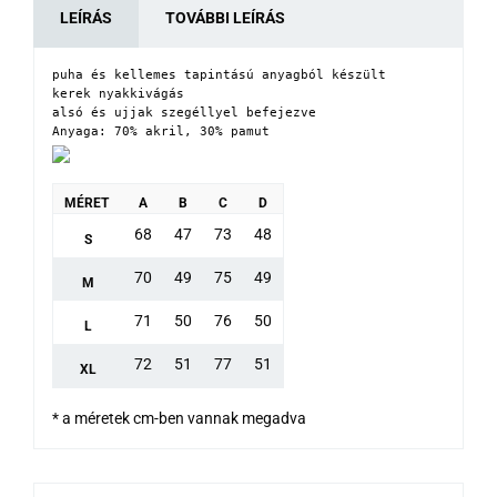
LEÍRÁS
TOVÁBBI LEÍRÁS
puha és kellemes tapintású anyagból készült

kerek nyakkivágás

alsó és ujjak szegéllyel befejezve

Anyaga: 70% akril, 30% pamut
MÉRET
A
B
C
D
68
47
73
48
S
70
49
75
49
M
71
50
76
50
L
72
51
77
51
XL
* a méretek cm-ben vannak megadva