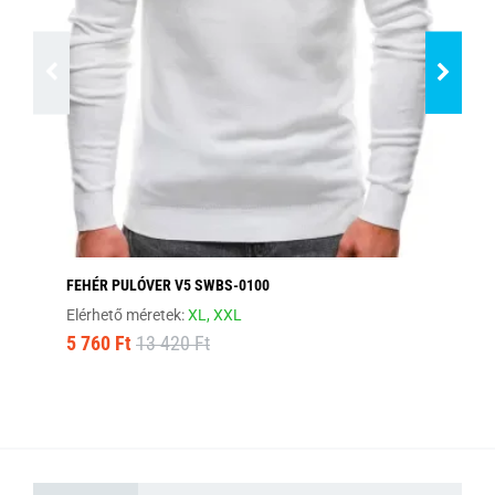
FEHÉR PULÓVER V5 SWBS-0100
SÖ
Elérhető méretek:
XL,
XXL
Elé
5 760 Ft
13 420 Ft
15