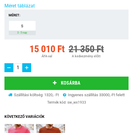
Méret táblázat
MÉRET:
S
3 - 5 nap
15 010 Ft
21 350 Ft
ÁFA-val
A kedvezmény előtt
KOSÁRBA
Szállítási költség: 1320,- Ft
Ingyenes szállítás 33000,-Ft felett
Termék kód:
sw_wx1933
KÖVETKEZŐ VARIÁCIÓK