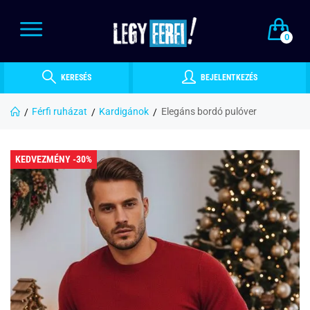
0
KERESÉS
BEJELENTKEZÉS
Férfi ruházat
Kardigánok
Elegáns bordó pulóver
KEDVEZMÉNY -30%