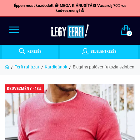
Éppen most kezdődött 😁 MEGA KIÁRUSÍTÁS! Vásárolj 70%-os
kedvezményl 🔝
0
KERESÉS
BEJELENTKEZÉS
Férfi ruházat
Kardigánok
Elegáns pulóver fukszia színben
KEDVEZMÉNY -43%