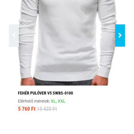
FEHÉR PULÓVER V5 SWBS-0100
SÖ
Elérhető méretek:
XL,
XXL
Elé
5 760 Ft
13 420 Ft
15