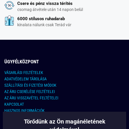
Csere és pénz vissza térítés
csomag átvétele után 14 napon belül
6000 stílusos ruhadarab
kínalata nálunk csak Terád vár
ÜGYFÉLKÖZPONT
VÁSARLÁSI FELTÉTELEK
ADATVÉDELEM TÁROLÁSA
SZÁLLÍTÁSI ÉS FIZETÉSI MÓDOK
AZ ÁRU CSERÉLÉSE FELTÉTELEI
AZ ÁRU VISSZAVÉTEL FELTÉTELEI
KAPCSOLAT
HASZNOS INFORMÁCIÓK
Törődünk az Ön magánéletének
KAPCSOLAT