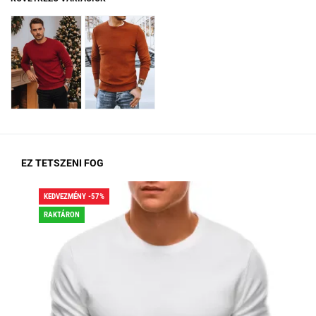
EZ TETSZENI FOG
KEDVEZMÉNY -57%
KED
RAKTÁRON
RA