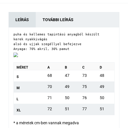
LEÍRÁS
TOVÁBBI LEÍRÁS
puha és kellemes tapintású anyagból készült

kerek nyakkivágás

alsó és ujjak szegéllyel befejezve

Anyaga: 70% akril, 30% pamut
MÉRET
A
B
C
D
68
47
73
48
S
70
49
75
49
M
71
50
76
50
L
72
51
77
51
XL
* a méretek cm-ben vannak megadva