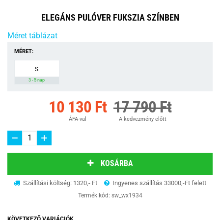
ELEGÁNS PULÓVER FUKSZIA SZÍNBEN
Méret táblázat
MÉRET:
S
3 - 5 nap
10 130 Ft
17 790 Ft
ÁFA-val
A kedvezmény előtt
KOSÁRBA
Szállítási költség: 1320,- Ft
Ingyenes szállítás 33000,-Ft felett
Termék kód:
sw_wx1934
KÖVETKEZŐ VARIÁCIÓK