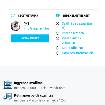
SEGÍTHETÜNK?
ÉRDEKELHETNÉ ÖNT
Szállítás és szaállítási
díj
info@legyferfi.hu
Csere esetében
Visszaküldés
HÍVJON MINKET
esetében
Méret táblázat
Hasznos információk
Ingyenes szállítás
minden 33.000,-Ft feletti vásárlásra
Két napon belüli szállítás
minden raktáron lévő termékre 12-ig