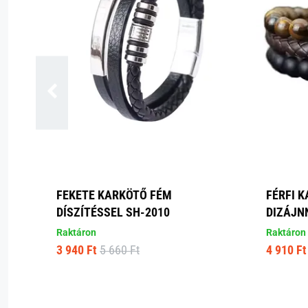
FEKETE KARKÖTŐ FÉM
FÉRFI 
DÍSZÍTÉSSEL SH-2010
DIZÁJN
Raktáron
Raktáron
3 940 Ft
5 660 Ft
4 910 Ft