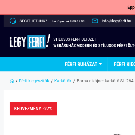
Épp
SEGÍTHETÜNK?
info@legyferfi.hu
hétfő-péntek 8:00-12:00
STÍLUSOS FÉRFI ÖLTÖZET
WEBÁRUHÁZ MODERN ÉS STÍLUSOS FÉRFI ÖL
FÉRFI RUHÁZAT
FÉRFI KIE
Férfi kiegészítők
Karkötők
Barna dizájner karkötő SL-264
KEDVEZMÉNY -27%