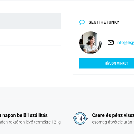
SEGÍTHETÜNK?
info@legy
HÍVJON MINKET
t napon belüli szállítás
Csere és pénz vissz
den raktáron lévő termékre 12-ig
csomag átvétele után 