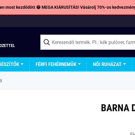
en most kezdődött 😁 MEGA KIÁRUSÍTÁS! Vásárolj 70%-os kedvezmény
TOZETTEL
GÉSZÍTŐK
FÉRFI FEHÉRNEMŰK
NŐI RUHÁZAT
 B
BARNA D
El