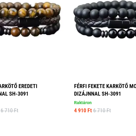
KARKÖTŐ EREDETI
FÉRFI FEKETE KARKÖTŐ M
NAL SH-3091
DIZÁJNNAL SH-3091
Raktáron
6 710 Ft
4 910 Ft
6 710 Ft