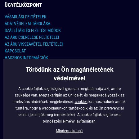
ÜGYFÉLKÖZPONT
VÁSARLÁSI FELTÉTELEK
ADATVÉDELEM TÁROLÁSA
SZÁLLÍTÁSI ÉS FIZETÉSI MÓDOK
AZ ÁRU CSERÉLÉSE FELTÉTELEI
AZ ÁRU VISSZAVÉTEL FELTÉTELEI
KAPCSOLAT
HASZNOS INFORMÁCIÓK
Törődünk az Ön magánéletének
KAPCSOLAT
védelmével
E-MAIL CÍM:
info@legyferfi.hu
A cookie-fájlok segítségével gyorsan megtalálhatja azt, amire
szüksége van. Megtakarítják az Ön idejét, és megakadályozzák az
FONTOS INFORMÁCIÓK
irreleváns hirdetések megjelenítését.
cookies
-kat használunk annak
tudtára, hogy a weboldalunkon tartózkodik, és az Ön preferenciái
RÓLUNK
szerint jelenítjük meg termékeinket. A cookie-fájlok segítenek a
BLOG
böngészési élmény javításában.
FACEBOOK
Mindent elutasít