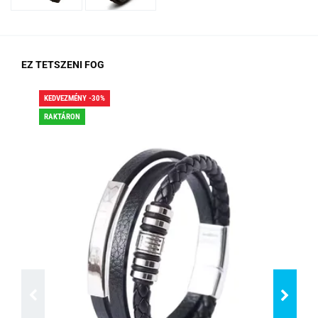
EZ TETSZENI FOG
KEDVEZMÉNY -30%
KED
RAKTÁRON
RA