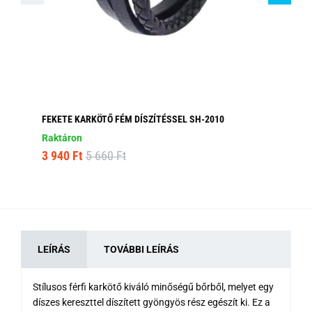
FEKETE KARKÖTŐ FÉM DÍSZÍTÉSSEL SH-2010
FÉ
Raktáron
Ra
3 940 Ft
5 660 Ft
4 
LEÍRÁS
TOVÁBBI LEÍRÁS
Stílusos férfi karkötő kiváló minőségű bőrből, melyet egy
díszes kereszttel díszített gyöngyös rész egészít ki. Ez a