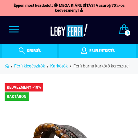
Éppen most kezdődött 😁 MEGA KIÁRUSÍTÁS! Vásárolj 70%-os
kedvezményl 🔝
0
KERESÉS
BEJELENTKEZÉS
Férfi kiegészítők
Karkötők
Férfi barna karkötő kereszttel
KEDVEZMÉNY -18%
RAKTÁRON