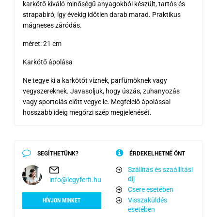
karkötő kiváló minőségű anyagokból készült, tartós és
strapabíró, így évekig időtlen darab marad. Praktikus
mágneses záródás.
méret: 21 cm
Karkötő ápolása
Ne tegye ki a karkötőt víznek, parfümöknek vagy
vegyszereknek. Javasoljuk, hogy úszás, zuhanyozás
vagy sportolás előtt vegye le. Megfelelő ápolással
hosszabb ideig megőrzi szép megjelenését.
SEGÍTHETÜNK?
ÉRDEKELHETNÉ ÖNT
Szállítás és szaállítási
díj
info@legyferfi.hu
Csere esetében
Visszaküldés
HÍVJON MINKET
esetében