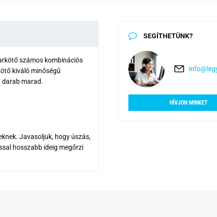
SEGÍTHETÜNK?
A karkötő számos kombinációs
info@legy
rkötő kiváló minőségű
en darab marad.
HÍVJON MINKET
eknek. Javasoljuk, hogy úszás,
ással hosszabb ideig megőrzi