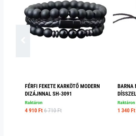
FÉRFI FEKETE KARKÖTŐ MODERN
BARNA 
DIZÁJNNAL SH-3091
DÍSSZE
Raktáron
Raktáron
4 910 Ft
6 710 Ft
1 340 Ft