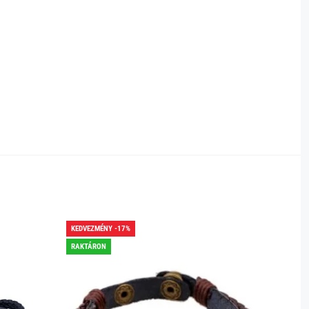
KEDVEZMÉNY -17%
KEDVEZ
RAKTÁRON
RAKTÁR