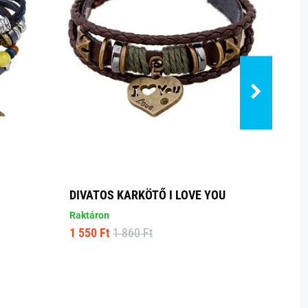
DIVATOS KARKÖTŐ I LOVE YOU
BARN
Raktáron
Raktá
1 550 Ft
1 860 Ft
1 340