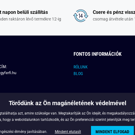
t napon belüli szállítás
Csere és pénz vissz
den raktáron lévő termékre 12-ig
csomag átvétele után 
FONTOS INFORMÁCIÓK
CÍM:
RÓLUNK
gyferfi.hu
BLOG
Törődünk az Ön magánéletének védelmével
találhatja azt, amire szüksége van. Megtakarítják az Ön idejét, és megakadályozzák
 hogy a weboldalunkon tartózkodik, és az Ön preferenciái szerint jelenítjük meg ter
MINDENT ELFOGAD
Copyright © 2022 - Legyferfi.hu
ngészési élmény javításában.
Mindent elutasít