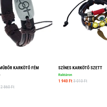
MŰBŐR KARKÖTŐ FÉM
SZÍNES KARKÖTŐ SZETT
L
Raktáron
1 940 Ft
3 010 Ft
2 860 Ft