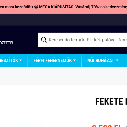
en most kezdődött 😁 MEGA KIÁRUSÍTÁS! Vásárolj 70%-os kedvezmény
TOZETTEL
GÉSZÍTŐK
FÉRFI FEHÉRNEMŰK
NŐI RUHÁZAT
FEKETE 