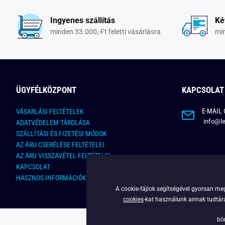
Ingyenes szállítás
Ké
minden 33.000,-Ft feletti vásárlásra
min
ÜGYFÉLKÖZPONT
KAPCSOLAT
E-MAIL 
VÁSARLÁSI FELTÉTELEK
info@le
ADATVÉDELEM TÁROLÁSA
SZÁLLÍTÁSI ÉS FIZETÉSI MÓDOK
AZ ÁRU CSERÉLÉSE FELTÉTELEI
AZ ÁRU VISSZAVÉTEL FELTÉTELEI
KAPCSOLAT
HASZNOS INFORMÁCIÓK
A cookie-fájlok segítségével gyorsan meg
cookies
-kat használunk annak tudtára,
bö