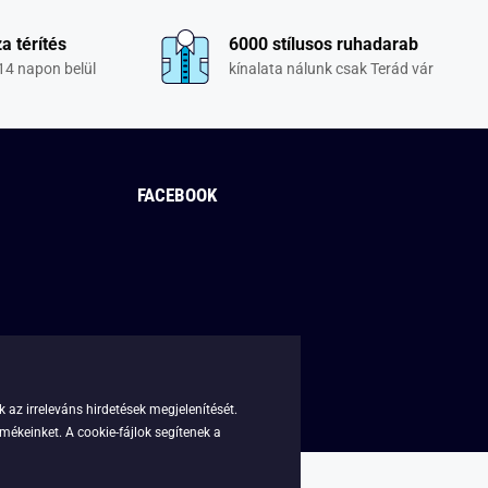
a térítés
6000 stílusos ruhadarab
14 napon belül
kínalata nálunk csak Terád vár
FACEBOOK
 az irreleváns hirdetések megjelenítését.
mékeinket. A cookie-fájlok segítenek a