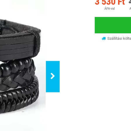
3 530 Ft
ÁFA-val
A
Szállítási költ