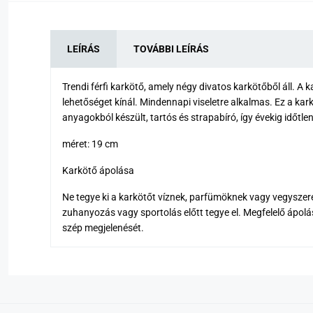
LEÍRÁS
TOVÁBBI LEÍRÁS
Trendi férfi karkötő, amely négy divatos karkötőből áll. 
lehetőséget kínál. Mindennapi viseletre alkalmas. Ez a ka
anyagokból készült, tartós és strapabíró, így évekig időtl
méret: 19 cm
Karkötő ápolása
Ne tegye ki a karkötőt víznek, parfümöknek vagy vegyszer
zuhanyozás vagy sportolás előtt tegye el. Megfelelő ápol
szép megjelenését.