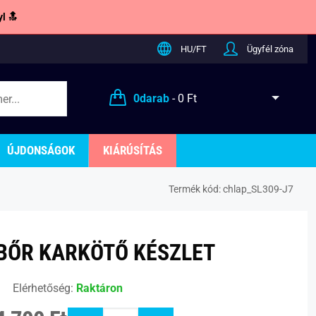
l 🔝
HU/FT
Ügyfél zóna
0
darab
-
0 Ft
ÚJDONSÁGOK
KIÁRÚSÍTÁS
Termék kód:
chlap_SL309-J7
BŐR KARKÖTŐ KÉSZLET
Elérhetőség:
Raktáron