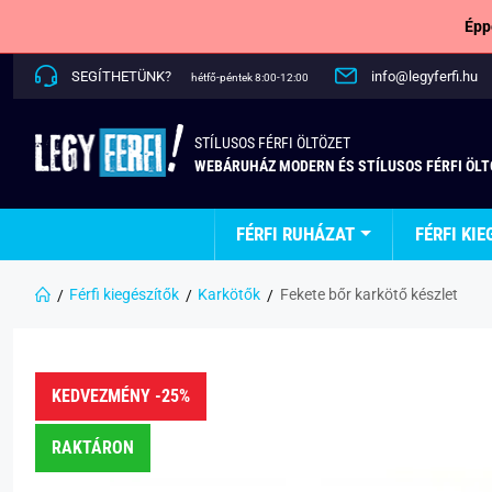
Épp
SEGÍTHETÜNK?
info@legyferfi.hu
hétfő-péntek 8:00-12:00
STÍLUSOS FÉRFI ÖLTÖZET
WEBÁRUHÁZ MODERN ÉS STÍLUSOS FÉRFI ÖL
FÉRFI RUHÁZAT
FÉRFI KIE
Férfi kiegészítők
Karkötők
Fekete bőr karkötő készlet
KEDVEZMÉNY -25%
RAKTÁRON