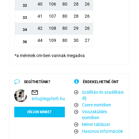
40
106
80
28
26
32
41
107
80
28
26
33
42
108
80
29
26
34
44
109
80
30
27
36
*a méretek cm-ben vannak megadva
SEGÍTHETÜNK?
ÉRDEKELHETNÉ ÖNT
Szállítás és szaállítási
díj
info@legyferfi.hu
Csere esetében
Visszaküldés
HÍVJON MINKET
esetében
Méret táblázat
Hasznos információk