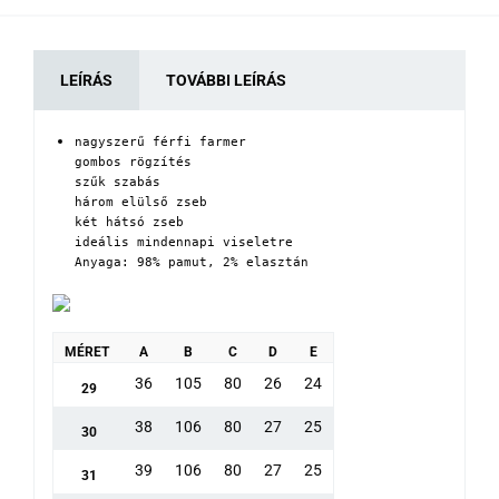
LEÍRÁS
TOVÁBBI LEÍRÁS
nagyszerű férfi farmer

gombos rögzítés

szűk szabás

három elülső zseb

két hátsó zseb

ideális mindennapi viseletre

Anyaga: 98% pamut, 2% elasztán
MÉRET
A
B
C
D
E
36
105
80
26
24
29
38
106
80
27
25
30
39
106
80
27
25
31