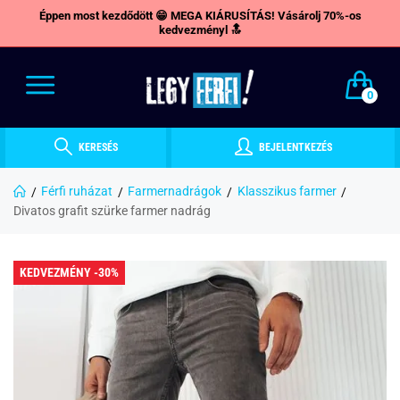
Éppen most kezdődött 😁 MEGA KIÁRUSÍTÁS! Vásárolj 70%-os
kedvezményl 🔝
0
KERESÉS
BEJELENTKEZÉS
Férfi ruházat
Farmernadrágok
Klasszikus farmer
Divatos grafit szürke farmer nadrág
KEDVEZMÉNY -30%