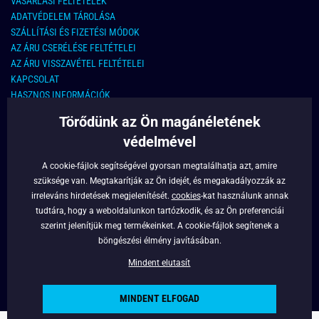
VÁSARLÁSI FELTÉTELEK
ADATVÉDELEM TÁROLÁSA
SZÁLLÍTÁSI ÉS FIZETÉSI MÓDOK
AZ ÁRU CSERÉLÉSE FELTÉTELEI
AZ ÁRU VISSZAVÉTEL FELTÉTELEI
KAPCSOLAT
HASZNOS INFORMÁCIÓK
Törődünk az Ön magánéletének
KAPCSOLAT
védelmével
E-MAIL CÍM:
info@legyferfi.hu
A cookie-fájlok segítségével gyorsan megtalálhatja azt, amire
szüksége van. Megtakarítják az Ön idejét, és megakadályozzák az
FONTOS INFORMÁCIÓK
irreleváns hirdetések megjelenítését.
cookies
-kat használunk annak
tudtára, hogy a weboldalunkon tartózkodik, és az Ön preferenciái
RÓLUNK
szerint jelenítjük meg termékeinket. A cookie-fájlok segítenek a
BLOG
böngészési élmény javításában.
FACEBOOK
Mindent elutasít
MINDENT ELFOGAD