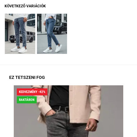
KÖVETKEZŐ VARIÁCIÓK
EZ TETSZENI FOG
KEDVEZMÉNY -42%
KED
RAKTÁRON
RA