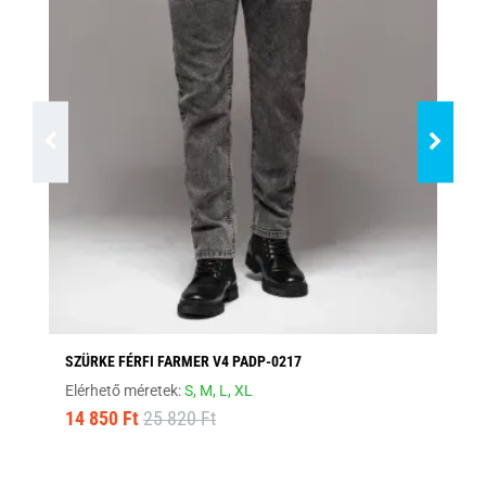
SZÜRKE FÉRFI FARMER V4 PADP-0217
FE
Elérhető méretek:
S,
M,
L,
XL
Elé
14 850 Ft
25 820 Ft
17