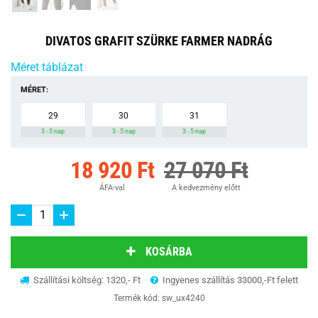
DIVATOS GRAFIT SZÜRKE FARMER NADRÁG
Méret táblázat
MÉRET:
29
30
31
3 - 5 nap
3 - 5 nap
3 - 5 nap
18 920 Ft
27 070 Ft
ÁFA-val
A kedvezmény előtt
KOSÁRBA
Szállítási költség: 1320,- Ft
Ingyenes szállítás 33000,-Ft felett
Termék kód:
sw_ux4240