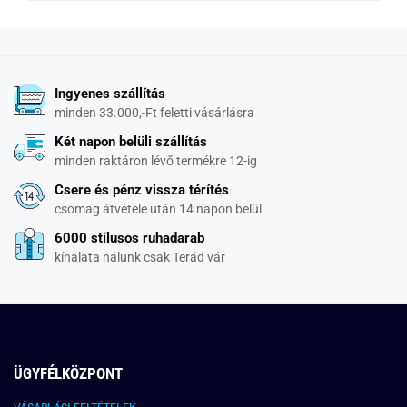
Ingyenes szállítás
minden 33.000,-Ft feletti vásárlásra
Két napon belüli szállítás
minden raktáron lévő termékre 12-ig
Csere és pénz vissza térítés
csomag átvétele után 14 napon belül
6000 stílusos ruhadarab
kínalata nálunk csak Terád vár
ÜGYFÉLKÖZPONT