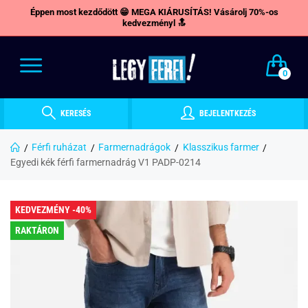
Éppen most kezdődött 😁 MEGA KIÁRUSÍTÁS! Vásárolj 70%-os
kedvezményl 🔝
0
KERESÉS
BEJELENTKEZÉS
Férfi ruházat
Farmernadrágok
Klasszikus farmer
Egyedi kék férfi farmernadrág V1 PADP-0214
KEDVEZMÉNY -40%
RAKTÁRON