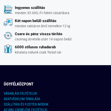
Ingyenes szállítás
minden 33.000,-Ft feletti vásárlásra
Két napon belüli szállítás
minden raktáron lévő termékre 12-ig
Csere és pénz vissza térítés
csomag átvétele után 14 napon belül
6000 stílusos ruhadarab
kínalata nálunk csak Terád vár
ÜGYFÉLKÖZPONT
VÁSARLÁSI FELTÉTELEK
ADATVÉDELEM TÁROLÁSA
SZÁLLÍTÁSI ÉS FIZETÉSI MÓDOK
AZ ÁRU CSERÉLÉSE FELTÉTELEI