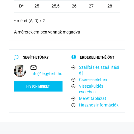
D*
25
25,5
26
27
28
* méret (A, D) x 2
A méretek cm-ben vannak megadva
SEGÍTHETÜNK?
ÉRDEKELHETNÉ ÖNT
Szállítás és szaállítási
díj
info@legyferfi.hu
Csere esetében
Visszaküldés
HÍVJON MINKET
esetében
Méret táblázat
Hasznos információk