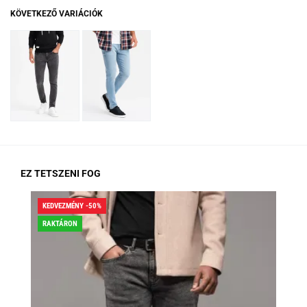
KÖVETKEZŐ VARIÁCIÓK
EZ TETSZENI FOG
KEDVEZMÉNY -50%
KED
RAKTÁRON
RA