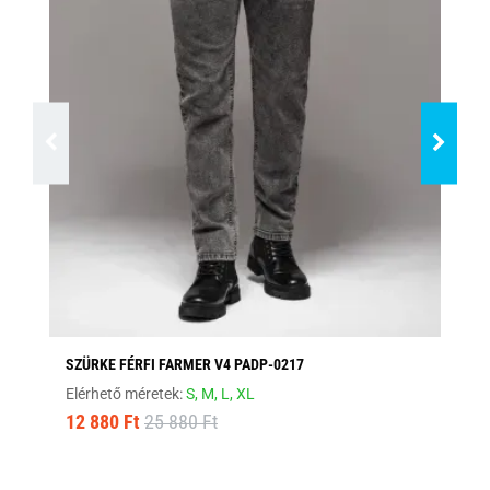
SZÜRKE FÉRFI FARMER V4 PADP-0217
FE
Elérhető méretek:
S,
M,
L,
XL
Elé
12 880 Ft
25 880 Ft
17