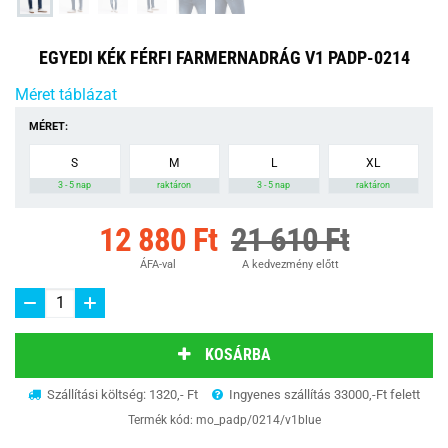
EGYEDI KÉK FÉRFI FARMERNADRÁG V1 PADP-0214
Méret táblázat
MÉRET:
S
M
L
XL
3 - 5 nap
raktáron
3 - 5 nap
raktáron
12 880 Ft
21 610 Ft
ÁFA-val
A kedvezmény előtt
KOSÁRBA
Szállítási költség: 1320,- Ft
Ingyenes szállítás 33000,-Ft felett
Termék kód:
mo_padp/0214/v1blue