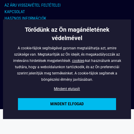
AZ ÁRU VISSZAVÉTEL FELTÉTELEI
KAPCSOLAT
HASZNOS INFORMÁCIÓK
Törődünk az Ön magánéletének
KAPCSOLAT
védelmével
E-MAIL CÍM:
info@legyferfi.hu
A cookie-fájlok segítségével gyorsan megtalálhatja azt, amire
szüksége van. Megtakarítják az Ön idejét, és megakadályozzák az
FONTOS INFORMÁCIÓK
irreleváns hirdetések megjelenítését.
cookies
-kat használunk annak
tudtára, hogy a weboldalunkon tartózkodik, és az Ön preferenciái
RÓLUNK
szerint jelenítjük meg termékeinket. A cookie-fájlok segítenek a
BLOG
böngészési élmény javításában.
FACEBOOK
Mindent elutasít
MINDENT ELFOGAD
Copyright © 2022 - Legyferfi.hu
Powered by
Simplia.cz
.