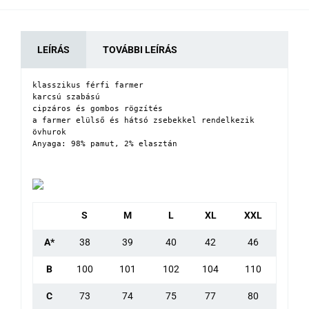
LEÍRÁS
TOVÁBBI LEÍRÁS
klasszikus férfi farmer

karcsú szabású

cipzáros és gombos rögzítés

a farmer elülső és hátsó zsebekkel rendelkezik 

övhurok

Anyaga: 98% pamut, 2% elasztán
S
M
L
XL
XXL
A*
38
39
40
42
46
B
100
101
102
104
110
C
73
74
75
77
80