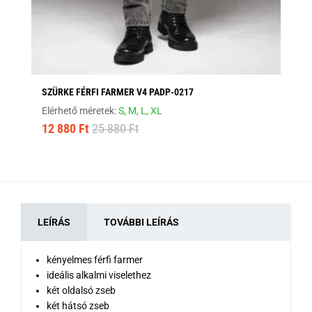
SZÜRKE FÉRFI FARMER V4 PADP-0217
FE
Elérhető méretek:
S,
M,
L,
XL
Elé
12 880 Ft
25 880 Ft
17
LEÍRÁS
TOVÁBBI LEÍRÁS
kényelmes férfi farmer
ideális alkalmi viselethez
két oldalsó zseb
két hátsó zseb