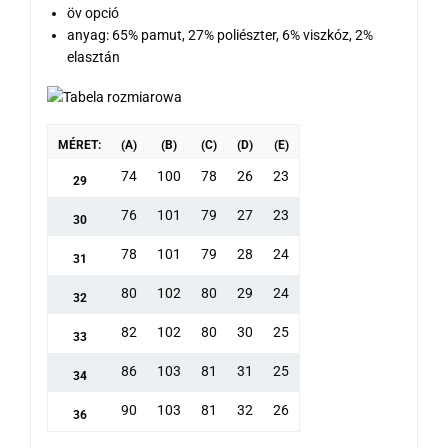
öv opció
anyag: 65% pamut, 27% poliészter, 6% viszkóz, 2%
elasztán
MÉRET:
(A)
(B)
(C)
(D)
(E)
74
100
78
26
23
29
76
101
79
27
23
30
78
101
79
28
24
31
80
102
80
29
24
32
82
102
80
30
25
33
86
103
81
31
25
34
90
103
81
32
26
36