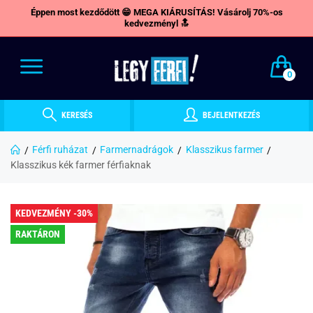
Éppen most kezdődött 😁 MEGA KIÁRUSÍTÁS! Vásárolj 70%-os
kedvezményl 🔝
0
KERESÉS
BEJELENTKEZÉS
Férfi ruházat
Farmernadrágok
Klasszikus farmer
Klasszikus kék farmer férfiaknak
KEDVEZMÉNY -30%
RAKTÁRON