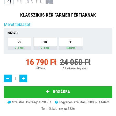
KLASSZIKUS KÉK FARMER FÉRFIAKNAK
Méret táblázat
MÉRET:
29
30
31
3 - 5 nap
3 - 5 nap
raktáron
16 790 Ft
24 050 Ft
ÁFA-val
A kedvezmény előtt
KOSÁRBA
Szállítási költség: 1320,- Ft
Ingyenes szállítás 33000,-Ft felett
Termék kód:
sw_ux3826