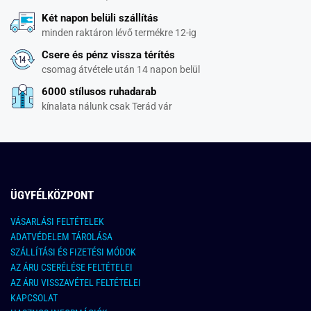
Két napon belüli szállítás
minden raktáron lévő termékre 12-ig
Csere és pénz vissza térítés
csomag átvétele után 14 napon belül
6000 stílusos ruhadarab
kínalata nálunk csak Terád vár
ÜGYFÉLKÖZPONT
VÁSARLÁSI FELTÉTELEK
ADATVÉDELEM TÁROLÁSA
SZÁLLÍTÁSI ÉS FIZETÉSI MÓDOK
AZ ÁRU CSERÉLÉSE FELTÉTELEI
AZ ÁRU VISSZAVÉTEL FELTÉTELEI
KAPCSOLAT