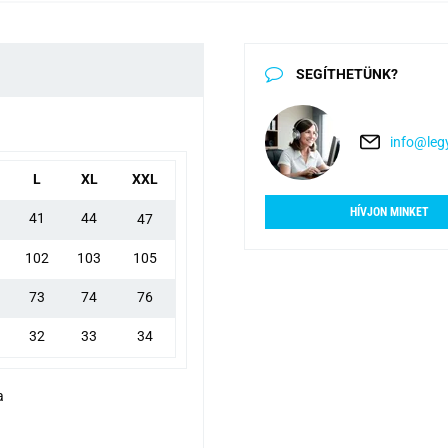
SEGÍTHETÜNK?
info@legy
L
XL
XXL
HÍVJON MINKET
41
44
47
102
103
105
73
74
76
32
33
34
a