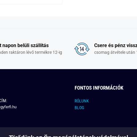
t napon belüli szállítás
Csere és pénz vissz
den raktáron lévő termékre 12-ig
csomag átvétele után 
FONTOS INFORMÁCIÓK
CÍM:
RÓLUNK
gyferfi.hu
BLOG