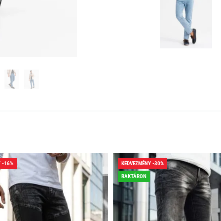
 -16%
KEDVEZMÉNY -30%
RAKTÁRON