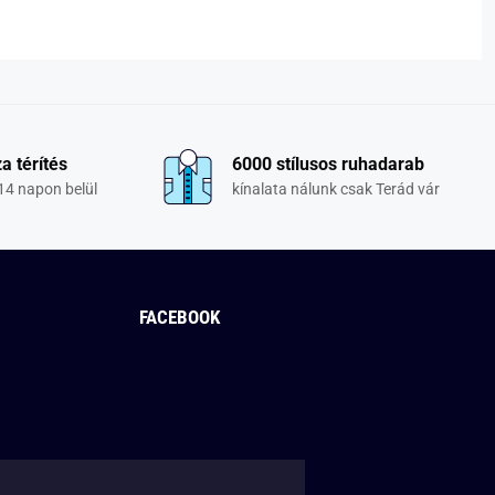
a térítés
6000 stílusos ruhadarab
14 napon belül
kínalata nálunk csak Terád vár
FACEBOOK