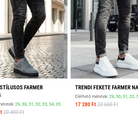
 STÍLUSOS FARMER
TRENDI FEKETE FARMER N
G
Elérhető méretek:
29,
30,
31,
32,
17 280 Ft
24 660 Ft
méretek:
29,
30,
31,
32,
33,
34,
35
t
20 400 Ft