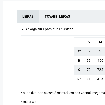
LEÍRÁS
TOVÁBBI LEÍRÁS
Anyaga: 98% pamut, 2% elasztán
S
M
A*
37
40
B
99
100
C
72
72,5
D*
31
31,5
* a táblázatban szereplő méretek cm-ben vannak megadv
* méret x 2