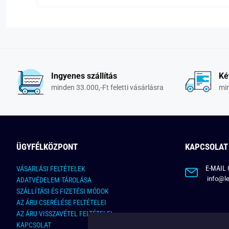
Ingyenes szállítás
Ké
minden 33.000,-Ft feletti vásárlásra
min
ÜGYFÉLKÖZPONT
KAPCSOLAT
E-MAIL 
VÁSARLÁSI FELTÉTELEK
info@le
ADATVÉDELEM TÁROLÁSA
SZÁLLÍTÁSI ÉS FIZETÉSI MÓDOK
AZ ÁRU CSERÉLÉSE FELTÉTELEI
AZ ÁRU VISSZAVÉTEL FELTÉTELEI
KAPCSOLAT