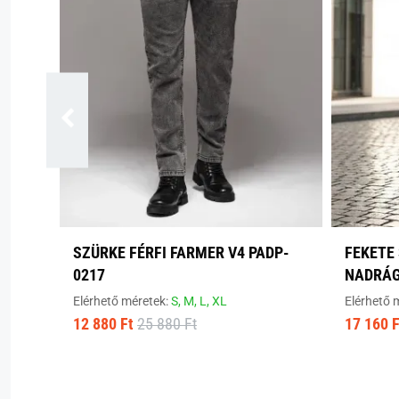
SZÜRKE FÉRFI FARMER V4 PADP-
FEKETE
0217
NADRÁ
Elérhető méretek:
S,
M,
L,
XL
Elérhető 
12 880 Ft
25 880 Ft
17 160 F