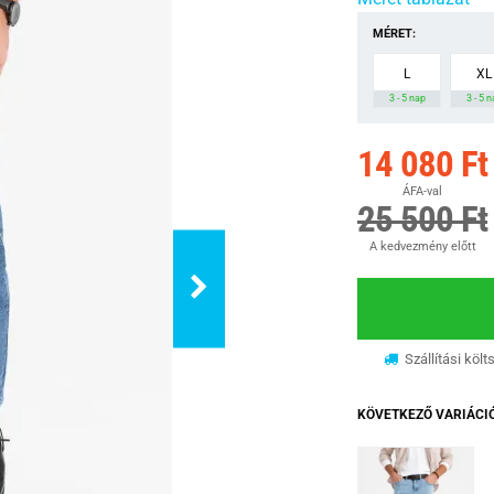
MÉRET:
L
XL
3 - 5 nap
3 - 5 
14 080 Ft
ÁFA-val
25 500 Ft
A kedvezmény előtt
Szállítási költ
KÖVETKEZŐ VARIÁCI