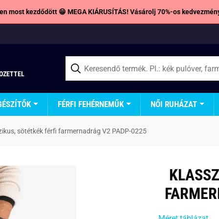
en most kezdődött 😁 MEGA KIÁRUSÍTÁS! Vásárolj 70%-os kedvezmény
TOZETTEL
GÉSZÍTŐK
FÉRFI FEHÉRNEMŰK
NŐI RUHÁZAT
zikus, sötétkék férfi farmernadrág V2 PADP-0225
KLASSZ
FARMER
Méret táblázat