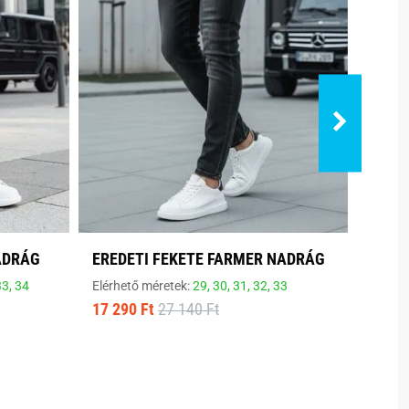
ADRÁG
EREDETI FEKETE FARMER NADRÁG
EGYS
NAD
33,
34
Elérhető méretek:
29,
30,
31,
32,
33
17 290 Ft
27 140 Ft
Elérhe
9 545