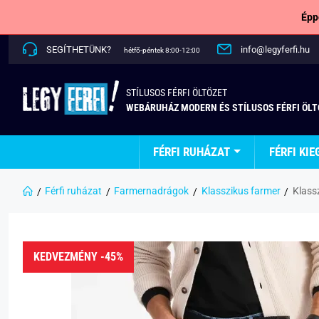
Épp
SEGÍTHETÜNK?
info@legyferfi.hu
hétfő-péntek 8:00-12:00
STÍLUSOS FÉRFI ÖLTÖZET
WEBÁRUHÁZ MODERN ÉS STÍLUSOS FÉRFI ÖL
FÉRFI RUHÁZAT
FÉRFI KIE
Férfi ruházat
Farmernadrágok
Klasszikus farmer
Klass
KEDVEZMÉNY -45%