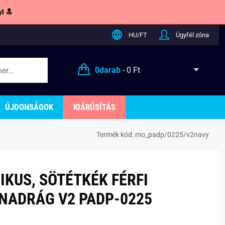
l 🔝
HU/FT
Ügyfél zóna
0
darab
-
0 Ft
ÚJDONSÁGOK
KIÁRÚSÍTÁS
Termék kód:
mo_padp/0225/v2navy
IKUS, SÖTÉTKÉK FÉRFI
NADRÁG V2 PADP-0225