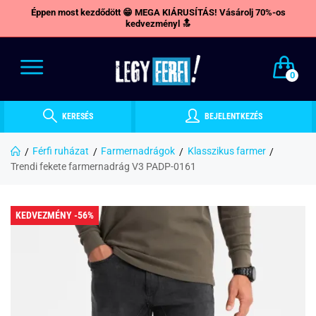
Éppen most kezdődött 😁 MEGA KIÁRUSÍTÁS! Vásárolj 70%-os
kedvezményl 🔝
0
KERESÉS
BEJELENTKEZÉS
Férfi ruházat
Farmernadrágok
Klasszikus farmer
Trendi fekete farmernadrág V3 PADP-0161
KEDVEZMÉNY -56%