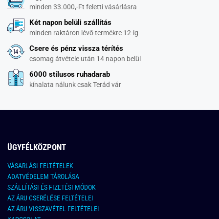
minden 33.000,-Ft feletti vásárlásra
Két napon belüli szállítás
minden raktáron lévő termékre 12-ig
Csere és pénz vissza térítés
csomag átvétele után 14 napon belül
6000 stílusos ruhadarab
kínalata nálunk csak Terád vár
ÜGYFÉLKÖZPONT
VÁSARLÁSI FELTÉTELEK
ADATVÉDELEM TÁROLÁSA
SZÁLLÍTÁSI ÉS FIZETÉSI MÓDOK
AZ ÁRU CSERÉLÉSE FELTÉTELEI
AZ ÁRU VISSZAVÉTEL FELTÉTELEI