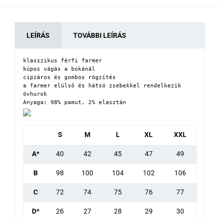
LEÍRÁS
TOVÁBBI LEÍRÁS
klasszikus férfi farmer

kúpos vágás a bokánál

cipzáros és gombos rögzítés

a farmer elülső és hátsó zsebekkel rendelkezik 

övhurok

Anyaga: 98% pamut, 2% elasztán
S
M
L
XL
XXL
A*
40
42
45
47
49
B
98
100
104
102
106
C
72
74
75
76
77
D*
26
27
28
29
30