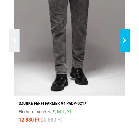
SZÜRKE FÉRFI FARMER V4 PADP-0217
FE
Elérhető méretek:
S,
M,
L,
XL
Elé
12 880 Ft
25 880 Ft
17