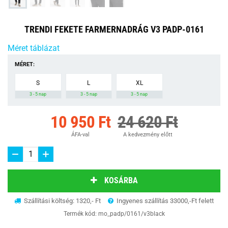
TRENDI FEKETE FARMERNADRÁG V3 PADP-0161
Méret táblázat
MÉRET:
S
L
XL
3 - 5 nap
3 - 5 nap
3 - 5 nap
10 950 Ft
24 620 Ft
ÁFA-val
A kedvezmény előtt
KOSÁRBA
Szállítási költség: 1320,- Ft
Ingyenes szállítás 33000,-Ft felett
Termék kód:
mo_padp/0161/v3black