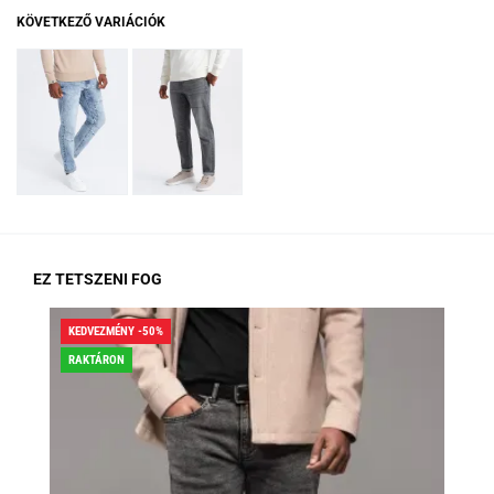
KÖVETKEZŐ VARIÁCIÓK
EZ TETSZENI FOG
KEDVEZMÉNY -50%
KED
RAKTÁRON
RA