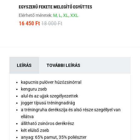
EGYSZERŰ FEKETE MELEGÍTŐ EGYÜTTES
SÖ
Elérhető méretek:
M,
L,
XL,
XXL
Elé
16 450 Ft
18 000 Ft
16
LEÍRÁS
TOVÁBBI LEÍRÁS
kapucnis pulóver húzózsinórral
kenguru zseb
alul és az ujjak szegélyezettek
jogger típusú tréningnadrág
a tréningruha derékszíja és alsó része szegéllyel van
ellátva
állítható zsinóros derékrész
két elülső zseb
anyag: 65% pamut, 35% poliészter