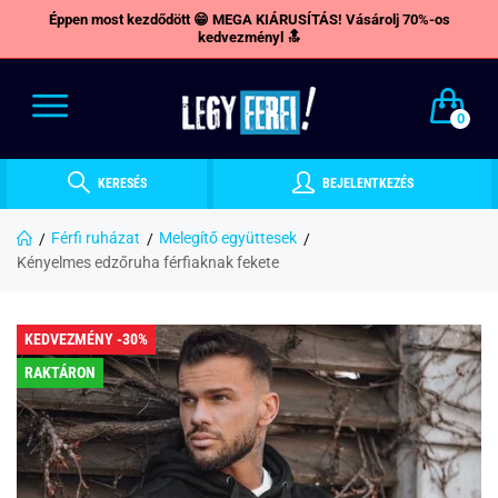
Éppen most kezdődött 😁 MEGA KIÁRUSÍTÁS! Vásárolj 70%-os
kedvezményl 🔝
0
KERESÉS
BEJELENTKEZÉS
Férfi ruházat
Melegítő együttesek
Kényelmes edzőruha férfiaknak fekete
KEDVEZMÉNY -30%
RAKTÁRON