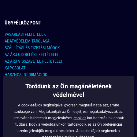
ÜGYFÉLKÖZPONT
VÁSARLÁSI FELTÉTELEK
ADATVÉDELEM TÁROLÁSA
SZÁLLÍTÁSI ÉS FIZETÉSI MÓDOK
AZ ÁRU CSERÉLÉSE FELTÉTELEI
AZ ÁRU VISSZAVÉTEL FELTÉTELEI
KAPCSOLAT
HASZNOS INFORMÁCIÓK
Törődünk az Ön magánéletének
KAPCSOLAT
védelmével
E-MAIL CÍM:
info@legyferfi.hu
A cookie-fájlok segítségével gyorsan megtalálhatja azt, amire
szüksége van. Megtakarítják az Ön idejét, és megakadályozzák az
FONTOS INFORMÁCIÓK
irreleváns hirdetések megjelenítését.
cookies
-kat használunk annak
tudtára, hogy a weboldalunkon tartózkodik, és az Ön preferenciái
RÓLUNK
szerint jelenítjük meg termékeinket. A cookie-fájlok segítenek a
BLOG