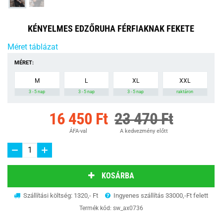
KÉNYELMES EDZŐRUHA FÉRFIAKNAK FEKETE
Méret táblázat
MÉRET:
M
L
XL
XXL
3 - 5 nap
3 - 5 nap
3 - 5 nap
raktáron
16 450 Ft
23 470 Ft
ÁFA-val
A kedvezmény előtt
KOSÁRBA
Szállítási költség: 1320,- Ft
Ingyenes szállítás 33000,-Ft felett
Termék kód:
sw_ax0736