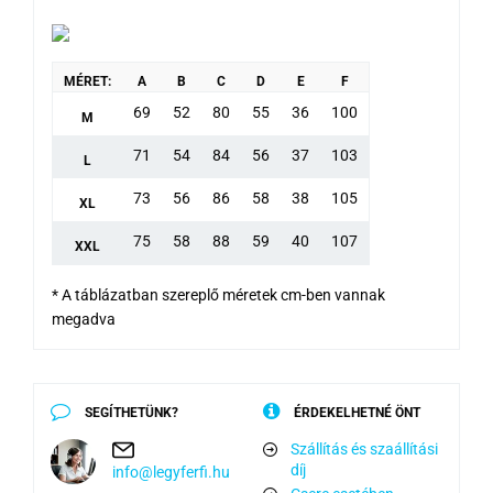
MÉRET:
A
B
C
D
E
F
69
52
80
55
36
100
M
71
54
84
56
37
103
L
73
56
86
58
38
105
XL
75
58
88
59
40
107
XXL
* A táblázatban szereplő méretek cm-ben vannak
megadva
SEGÍTHETÜNK?
ÉRDEKELHETNÉ ÖNT
Szállítás és szaállítási
díj
info@legyferfi.hu