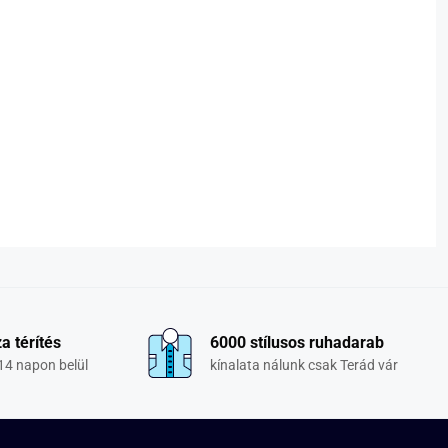
a térítés
6000 stílusos ruhadarab
14 napon belül
kínalata nálunk csak Terád vár