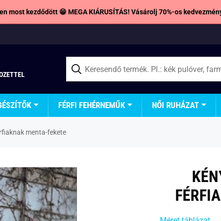
en most kezdődött 😁 MEGA KIÁRUSÍTÁS! Vásárolj 70%-os kedvezmény
TOZETTEL
GÉSZÍTŐK
FÉRFI FEHÉRNEMŰK
NŐI RUHÁZAT
rfiaknak menta-fekete
KÉN
FÉRFI
Méret táblázat