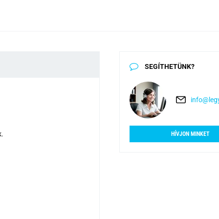
SEGÍTHETÜNK?
info@legy
k.
HÍVJON MINKET