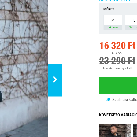
MÉRET:
M
L
raktáron
3 - 5 
16 320 Ft
ÁFA-val
23 290 Ft
A kedvezmény előtt
Szállítási költ
KÖVETKEZŐ VARIÁCI