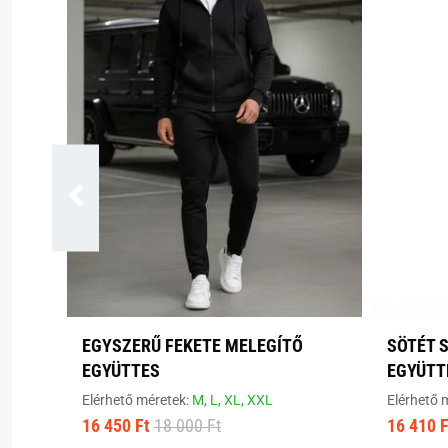
EGYSZERŰ FEKETE MELEGÍTŐ
SÖTÉT 
EGYÜTTES
EGYÜTT
Elérhető méretek:
M,
L,
XL,
XXL
Elérhető 
16 450 Ft
18 000 Ft
16 410 F