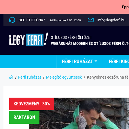
Épp
SEGÍTHETÜNK?
info@legyferfi.hu
hétfő-péntek 8:00-12:00
STÍLUSOS FÉRFI ÖLTÖZET
WEBÁRUHÁZ MODERN ÉS STÍLUSOS FÉRFI ÖL
FÉRFI RUHÁZAT
FÉRFI KIE
Férfi ruházat
Melegítő együttesek
Kényelmes edzőruha fé
KEDVEZMÉNY -30%
RAKTÁRON