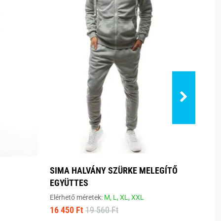
SIMA HALVÁNY SZÜRKE MELEGÍTŐ
BÉLÉ
EGYÜTTES
FEKE
Elérhető méretek:
M,
L,
XL,
XXL
Elérhe
16 450 Ft
19 560 Ft
16 41