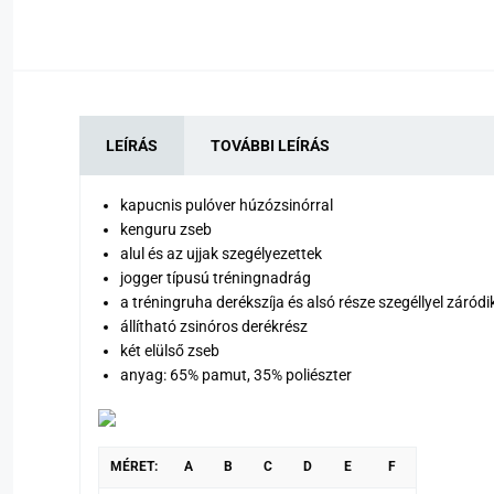
LEÍRÁS
TOVÁBBI LEÍRÁS
kapucnis pulóver húzózsinórral
kenguru zseb
alul és az ujjak szegélyezettek
jogger típusú tréningnadrág
a tréningruha derékszíja és alsó része szegéllyel záródi
állítható zsinóros derékrész
két elülső zseb
anyag: 65% pamut, 35% poliészter
MÉRET:
A
B
C
D
E
F