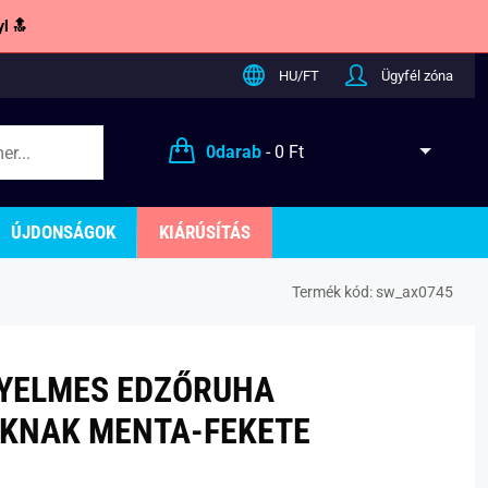
l 🔝
HU/FT
Ügyfél zóna
0
darab
-
0 Ft
ÚJDONSÁGOK
KIÁRÚSÍTÁS
Termék kód:
sw_ax0745
YELMES EDZŐRUHA
AKNAK MENTA-FEKETE