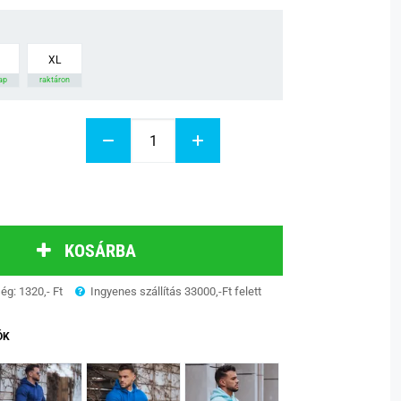
XL
nap
raktáron
KOSÁRBA
ség: 1320,- Ft
Ingyenes szállítás 33000,-Ft felett
ÓK