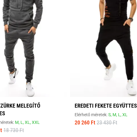
SZÜRKE MELEGÍTŐ
EREDETI FEKETE EGYÜTTES
ES
Elérhető méretek:
S,
M,
L,
XL
20 260 Ft
23 430 Ft
méretek:
M,
L,
XL,
XXL
t
18 730 Ft