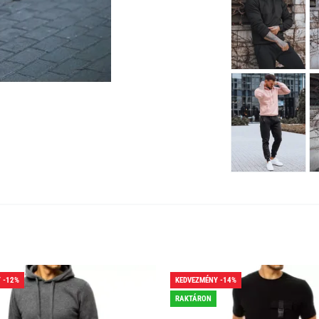
 -12%
KEDVEZMÉNY -14%
RAKTÁRON