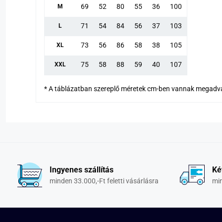
69
52
80
55
36
100
M
71
54
84
56
37
103
L
73
56
86
58
38
105
XL
75
58
88
59
40
107
XXL
* A táblázatban szereplő méretek cm-ben vannak megadv
Ingyenes szállítás
Ké
minden 33.000,-Ft feletti vásárlásra
min