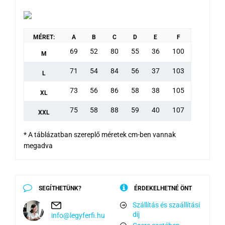
MÉRET:
A
B
C
D
E
F
69
52
80
55
36
100
M
71
54
84
56
37
103
L
73
56
86
58
38
105
XL
75
58
88
59
40
107
XXL
* A táblázatban szereplő méretek cm-ben vannak
megadva
SEGÍTHETÜNK?
ÉRDEKELHETNÉ ÖNT
Szállítás és szaállítási
díj
info@legyferfi.hu