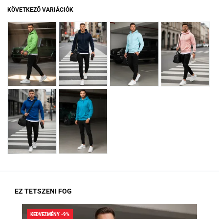
KÖVETKEZŐ VARIÁCIÓK
EZ TETSZENI FOG
KEDVEZMÉNY -9%
KED