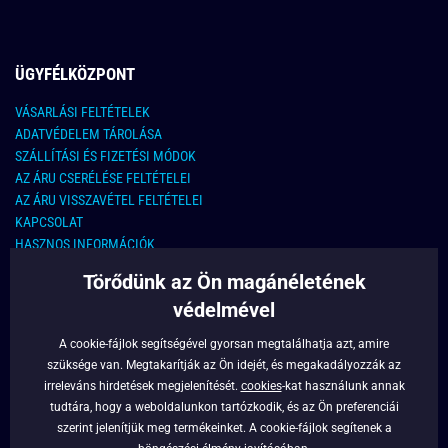
ÜGYFÉLKÖZPONT
VÁSARLÁSI FELTÉTELEK
ADATVÉDELEM TÁROLÁSA
SZÁLLÍTÁSI ÉS FIZETÉSI MÓDOK
AZ ÁRU CSERÉLÉSE FELTÉTELEI
AZ ÁRU VISSZAVÉTEL FELTÉTELEI
KAPCSOLAT
HASZNOS INFORMÁCIÓK
Törődünk az Ön magánéletének
KAPCSOLAT
védelmével
E-MAIL CÍM:
info@legyferfi.hu
A cookie-fájlok segítségével gyorsan megtalálhatja azt, amire
szüksége van. Megtakarítják az Ön idejét, és megakadályozzák az
FONTOS INFORMÁCIÓK
irreleváns hirdetések megjelenítését.
cookies
-kat használunk annak
tudtára, hogy a weboldalunkon tartózkodik, és az Ön preferenciái
RÓLUNK
szerint jelenítjük meg termékeinket. A cookie-fájlok segítenek a
BLOG