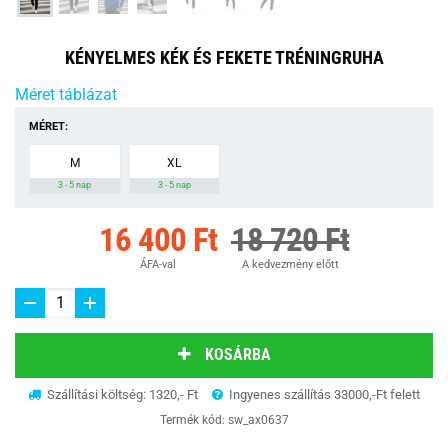
KÉNYELMES KÉK ÉS FEKETE TRÉNINGRUHA
Méret táblázat
MÉRET:
M
XL
3 - 5 nap
3 - 5 nap
16 400 Ft
18 720 Ft
ÁFA-val
A kedvezmény előtt
KOSÁRBA
Szállítási költség: 1320,- Ft
Ingyenes szállítás 33000,-Ft felett
Termék kód:
sw_ax0637