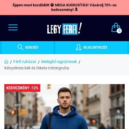
Éppen most kezdődött 😁 MEGA KIÁRUSÍTÁS! Vásárolj 70%-os
kedvezményl 🔝
0
KERESÉS
BEJELENTKEZÉS
Férfi ruházat
Melegítő együttesek
Kényelmes kék és fekete tréningruha
KEDVEZMÉNY -12%