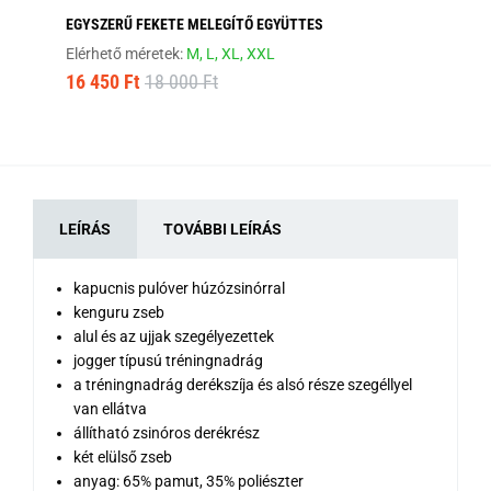
EGYSZERŰ FEKETE MELEGÍTŐ EGYÜTTES
SÖ
Elérhető méretek:
M,
L,
XL,
XXL
Elé
16 450 Ft
18 000 Ft
16
LEÍRÁS
TOVÁBBI LEÍRÁS
kapucnis pulóver húzózsinórral
kenguru zseb
alul és az ujjak szegélyezettek
jogger típusú tréningnadrág
a tréningnadrág derékszíja és alsó része szegéllyel
van ellátva
állítható zsinóros derékrész
két elülső zseb
anyag: 65% pamut, 35% poliészter