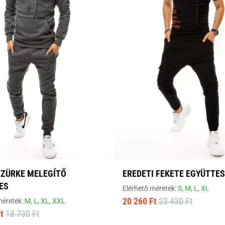
SZÜRKE MELEGÍTŐ
EREDETI FEKETE EGYÜTTES
ES
Elérhető méretek:
S,
M,
L,
XL
20 260 Ft
23 430 Ft
méretek:
M,
L,
XL,
XXL
t
18 730 Ft