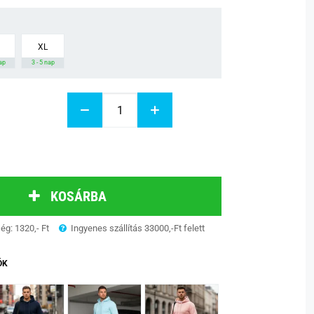
XL
nap
3 - 5 nap
KOSÁRBA
ség: 1320,- Ft
Ingyenes szállítás 33000,-Ft felett
ÓK