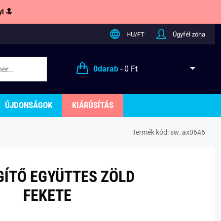
l 🔝
HU/FT
Ügyfél zóna
0
darab
-
0 Ft
ÚJDONSÁGOK
KIÁRÚSÍTÁS
Termék kód:
sw_ax0646
ÍTŐ EGYÜTTES ZÖLD
FEKETE