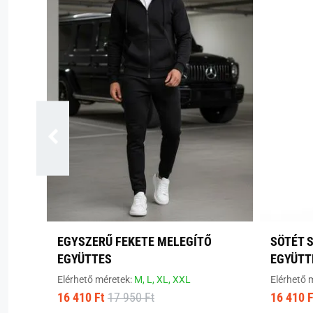
EGYSZERŰ FEKETE MELEGÍTŐ
SÖTÉT 
EGYÜTTES
EGYÜTT
Elérhető méretek:
M,
L,
XL,
XXL
Elérhető 
16 410 Ft
17 950 Ft
16 410 F