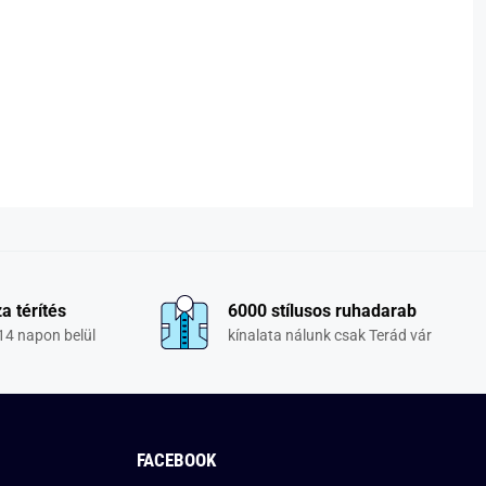
a térítés
6000 stílusos ruhadarab
14 napon belül
kínalata nálunk csak Terád vár
FACEBOOK