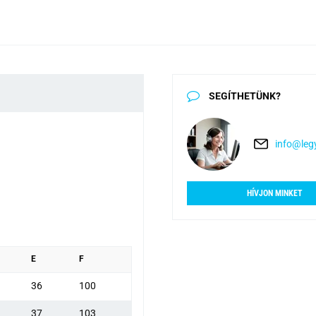
SEGÍTHETÜNK?
info@legy
HÍVJON MINKET
E
F
36
100
37
103