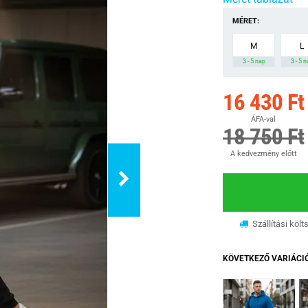
MÉRET:
M
L
3 - 5 nap
3 - 5 
16 430 Ft
ÁFA-val
18 750 Ft
A kedvezmény előtt
Szállítási költ
KÖVETKEZŐ VARIÁCI