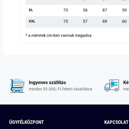
73
56
87
59
XL
75
57
89
60
XXL
* a méretek cm-ben vannak megadva
Ingyenes szállítás
Ké
minden 33.000,-Ft feletti vásárlásra
min
ÜGYFÉLKÖZPONT
KAPCSOLAT