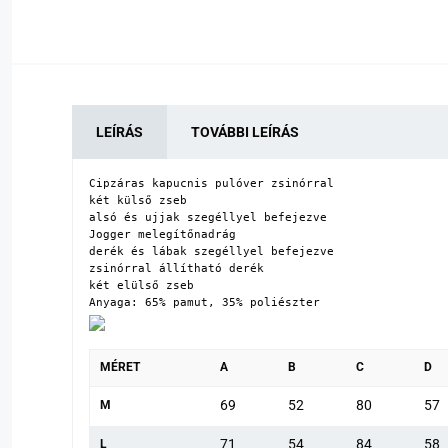
LEÍRÁS
TOVÁBBI LEÍRÁS
Cipzáras kapucnis pulóver zsinórral

két külső zseb

alsó és ujjak szegéllyel befejezve

Jogger melegítőnadrág

derék és lábak szegéllyel befejezve

zsinórral állítható derék

két elülső zseb

Anyaga: 65% pamut, 35% poliészter
MÉRET
A
B
C
D
69
52
80
57
M
71
54
84
58
L