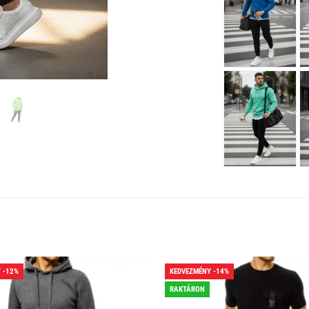
 -12%
KEDVEZMÉNY -14%
RAKTÁRON