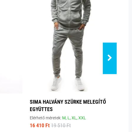
SIMA HALVÁNY SZÜRKE MELEGÍTŐ
BÉLÉ
EGYÜTTES
FEKE
Elérhető méretek:
M,
L,
XL,
XXL
Elérhe
16 410 Ft
19 510 Ft
16 41