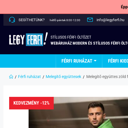
Épp
SEGÍTHETÜNK?
info@legyferfi.hu
hétfő-péntek 8:00-12:00
STÍLUSOS FÉRFI ÖLTÖZET
WEBÁRUHÁZ MODERN ÉS STÍLUSOS FÉRFI ÖL
FÉRFI RUHÁZAT
FÉRFI KIE
Férfi ruházat
Melegítő együttesek
Melegítő együttes zöld 
KEDVEZMÉNY -12%