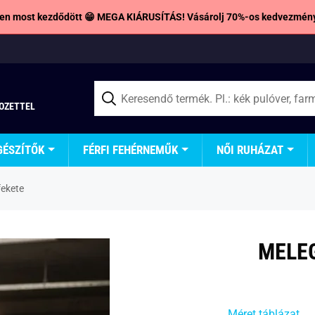
en most kezdődött 😁 MEGA KIÁRUSÍTÁS! Vásárolj 70%-os kedvezmény
TOZETTEL
GÉSZÍTŐK
FÉRFI FEHÉRNEMŰK
NŐI RUHÁZAT
fekete
MELEG
Méret táblázat