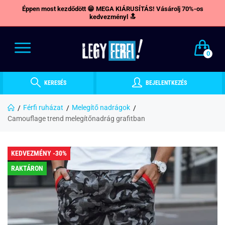
Éppen most kezdődött 😁 MEGA KIÁRUSÍTÁS! Vásárolj 70%-os
kedvezményl 🔝
0
KERESÉS
BEJELENTKEZÉS
Férfi ruházat
Melegítő nadrágok
Camouflage trend melegítőnadrág grafitban
KEDVEZMÉNY -30%
RAKTÁRON