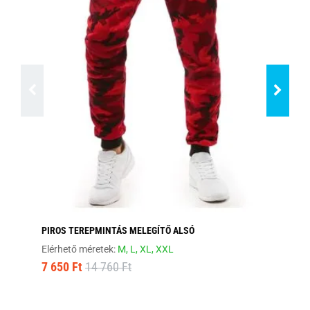
PIROS TEREPMINTÁS MELEGÍTŐ ALSÓ
FA
Elérhető méretek:
M,
L,
XL,
XXL
Elé
7 650 Ft
14 760 Ft
7 