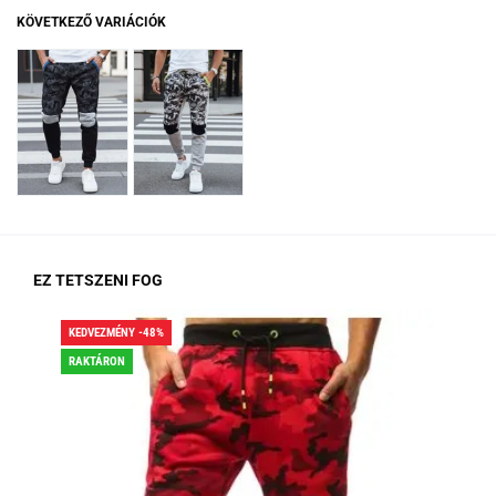
KÖVETKEZŐ VARIÁCIÓK
EZ TETSZENI FOG
KEDVEZMÉNY -48%
KED
RAKTÁRON
RA