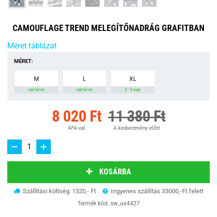
CAMOUFLAGE TREND MELEGÍTŐNADRÁG GRAFITBAN
Méret táblázat
MÉRET:
M
L
XL
raktáron
raktáron
3 - 5 nap
8 020 Ft
11 380 Ft
ÁFA-val
A kedvezmény előtt
KOSÁRBA
Szállítási költség: 1320,- Ft
Ingyenes szállítás 33000,-Ft felett
Termék kód:
sw_ux4427