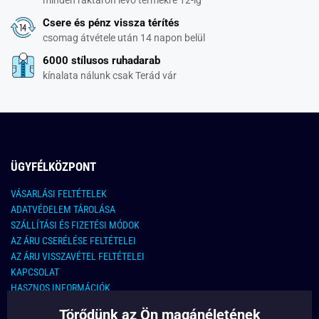
Csere és pénz vissza térítés
csomag átvétele után 14 napon belül
6000 stílusos ruhadarab
kínalata nálunk csak Terád vár
ÜGYFÉLKÖZPONT
VÁSARLÁSI FELTÉTELEK
ADATVÉDELEM TÁROLÁSA
SZÁLLÍTÁSI ÉS FIZETÉSI MÓDOK
AZ ÁRU CSERÉLÉSE FELTÉTELEI
AZ ÁRU VISSZAVÉTEL FELTÉTELEI
KAPCSOLAT
HASZNOS INFORMÁCIÓK
Törődünk az Ön magánéletének
KAPCSOLAT