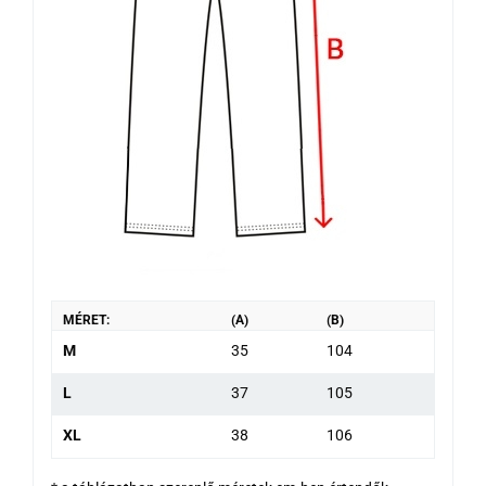
MÉRET:
(A)
(B)
M
35
104
L
37
105
XL
38
106