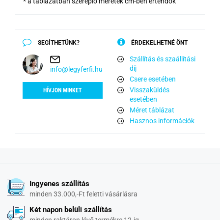
* a táblázatban szereplő méretek cm-ben értendők
SEGÍTHETÜNK?
ÉRDEKELHETNÉ ÖNT
Szállítás és szaállítási
díj
info@legyferfi.hu
Csere esetében
Visszaküldés
HÍVJON MINKET
esetében
Méret táblázat
Hasznos információk
Ingyenes szállítás
minden 33.000,-Ft feletti vásárlásra
Két napon belüli szállítás
minden raktáron lévő termékre 12-ig