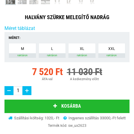
HALVÁNY SZÜRKE MELEGÍTŐ NADRÁG
Méret táblázat
MÉRET:
M
L
XL
XXL
raktáron
raktáron
raktáron
raktáron
7 520 Ft
11 030 Ft
ÁFA-val
A kedvezmény előtt
KOSÁRBA
Szállítási költség: 1320,- Ft
Ingyenes szállítás 33000,-Ft felett
Termék kód:
sw_ux2623