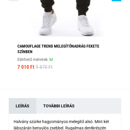
CAMOUFLAGE TREND MELEGÍTŐNADRÁG FEKETE
EG
SZÍNBEN
Elé
Elérhető méretek:
M
9 
7 010 Ft
9 870 Ft
LEÍRÁS
TOVÁBBI LEÍRÁS
Halvány szürke hagyományos melegítő alsó. Mint két
lábszárán benyulós zsebbel. Rugalmas derékrészén