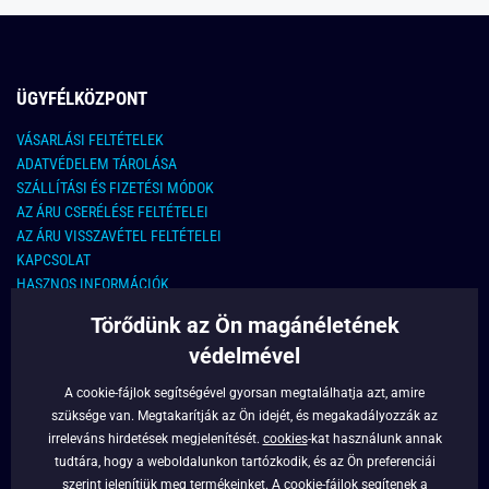
ÜGYFÉLKÖZPONT
VÁSARLÁSI FELTÉTELEK
ADATVÉDELEM TÁROLÁSA
SZÁLLÍTÁSI ÉS FIZETÉSI MÓDOK
AZ ÁRU CSERÉLÉSE FELTÉTELEI
AZ ÁRU VISSZAVÉTEL FELTÉTELEI
KAPCSOLAT
HASZNOS INFORMÁCIÓK
Törődünk az Ön magánéletének
KAPCSOLAT
védelmével
E-MAIL CÍM:
info@legyferfi.hu
A cookie-fájlok segítségével gyorsan megtalálhatja azt, amire
szüksége van. Megtakarítják az Ön idejét, és megakadályozzák az
FONTOS INFORMÁCIÓK
irreleváns hirdetések megjelenítését.
cookies
-kat használunk annak
tudtára, hogy a weboldalunkon tartózkodik, és az Ön preferenciái
RÓLUNK
szerint jelenítjük meg termékeinket. A cookie-fájlok segítenek a