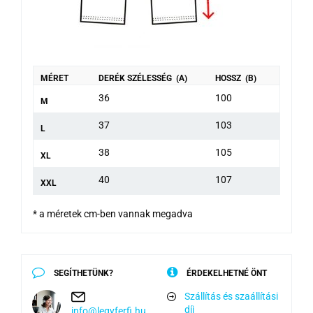
MÉRET
DERÉK SZÉLESSÉG (A)
HOSSZ (B)
36
100
M
37
103
L
38
105
XL
40
107
XXL
* a méretek cm-ben vannak megadva
SEGÍTHETÜNK?
ÉRDEKELHETNÉ ÖNT
Szállítás és szaállítási
díj
info@legyferfi.hu