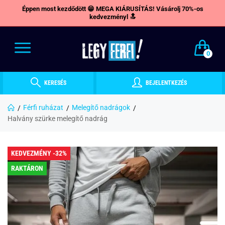
Éppen most kezdődött 😁 MEGA KIÁRUSÍTÁS! Vásárolj 70%-os
kedvezményl 🔝
0
KERESÉS
BEJELENTKEZÉS
Férfi ruházat
Melegítő nadrágok
Halvány szürke melegítő nadrág
KEDVEZMÉNY -32%
RAKTÁRON