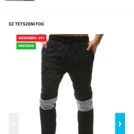
EZ TETSZENI FOG
KEDVEZMÉNY -29%
KED
RAKTÁRON
RA