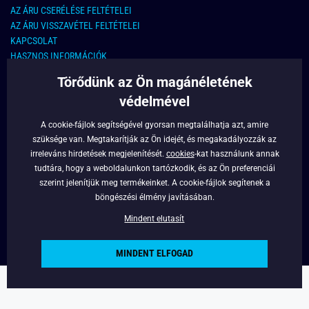
AZ ÁRU CSERÉLÉSE FELTÉTELEI
AZ ÁRU VISSZAVÉTEL FELTÉTELEI
KAPCSOLAT
HASZNOS INFORMÁCIÓK
Törődünk az Ön magánéletének
KAPCSOLAT
védelmével
E-MAIL CÍM:
info@legyferfi.hu
A cookie-fájlok segítségével gyorsan megtalálhatja azt, amire
szüksége van. Megtakarítják az Ön idejét, és megakadályozzák az
FONTOS INFORMÁCIÓK
irreleváns hirdetések megjelenítését.
cookies
-kat használunk annak
tudtára, hogy a weboldalunkon tartózkodik, és az Ön preferenciái
RÓLUNK
szerint jelenítjük meg termékeinket. A cookie-fájlok segítenek a
BLOG
böngészési élmény javításában.
FACEBOOK
Mindent elutasít
MINDENT ELFOGAD
Copyright © 2022 - Legyferfi.hu
Powered by
Simplia.cz
.