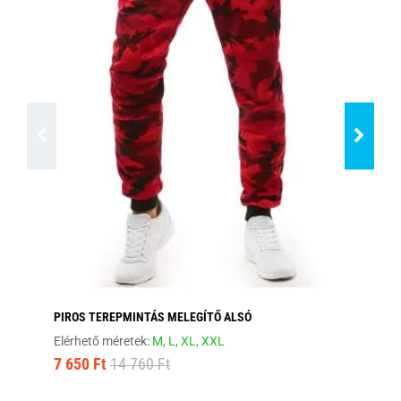
PIROS TEREPMINTÁS MELEGÍTŐ ALSÓ
FA
Elérhető méretek:
M,
L,
XL,
XXL
Elé
7 650 Ft
14 760 Ft
7 