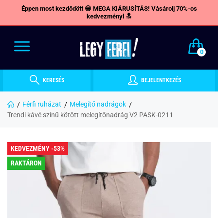
Éppen most kezdődött 😁 MEGA KIÁRUSÍTÁS! Vásárolj 70%-os
kedvezményl 🔝
0
KERESÉS
BEJELENTKEZÉS
Férfi ruházat
Melegítő nadrágok
Trendi kávé színű kötött melegítőnadrág V2 PASK-0211
KEDVEZMÉNY -53%
RAKTÁRON