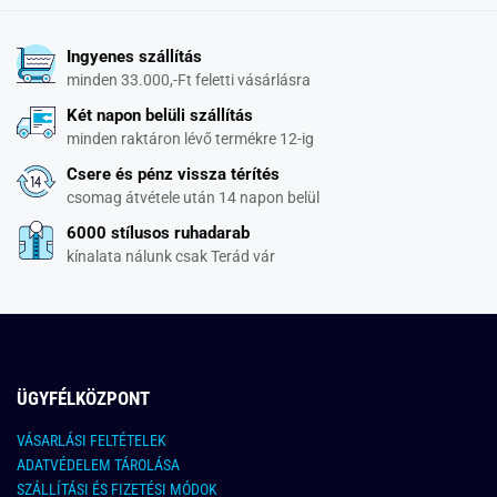
Ingyenes szállítás
minden 33.000,-Ft feletti vásárlásra
Két napon belüli szállítás
minden raktáron lévő termékre 12-ig
Csere és pénz vissza térítés
csomag átvétele után 14 napon belül
6000 stílusos ruhadarab
kínalata nálunk csak Terád vár
ÜGYFÉLKÖZPONT
VÁSARLÁSI FELTÉTELEK
ADATVÉDELEM TÁROLÁSA
SZÁLLÍTÁSI ÉS FIZETÉSI MÓDOK