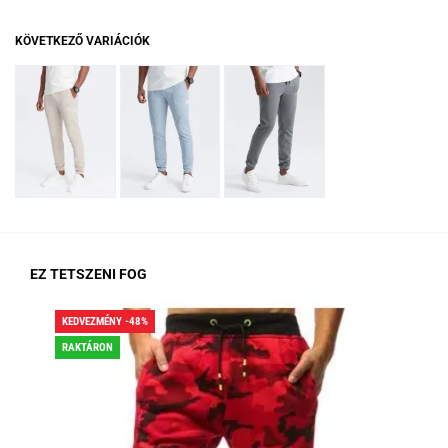
KÖVETKEZŐ VARIÁCIÓK
EZ TETSZENI FOG
KEDVEZMÉNY -48%
KED
RAKTÁRON
RA