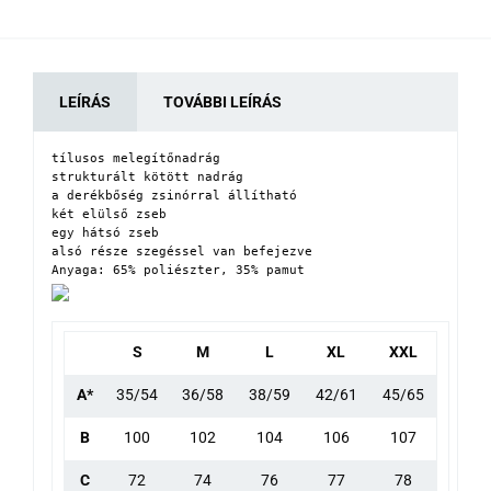
LEÍRÁS
TOVÁBBI LEÍRÁS
tílusos melegítőnadrág

strukturált kötött nadrág

a derékbőség zsinórral állítható

két elülső zseb

egy hátsó zseb

alsó része szegéssel van befejezve

Anyaga: 65% poliészter, 35% pamut
S
M
L
XL
XXL
A*
35/54
36/58
38/59
42/61
45/65
B
100
102
104
106
107
C
72
74
76
77
78