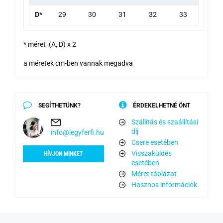
D*
29
30
31
32
33
* méret (A, D) x 2
a méretek cm-ben vannak megadva
SEGÍTHETÜNK?
ÉRDEKELHETNÉ ÖNT
Szállítás és szaállítási
díj
info@legyferfi.hu
Csere esetében
Visszaküldés
HÍVJON MINKET
esetében
Méret táblázat
Hasznos információk