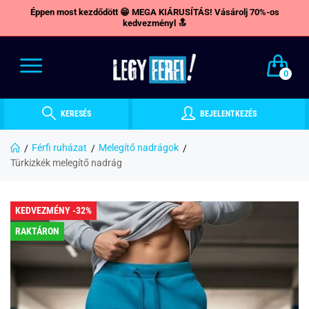
Éppen most kezdődött 😁 MEGA KIÁRUSÍTÁS! Vásárolj 70%-os
kedvezményl 🔝
0
KERESÉS
BEJELENTKEZÉS
Férfi ruházat
Melegítő nadrágok
Türkizkék melegítő nadrág
KEDVEZMÉNY -32%
RAKTÁRON