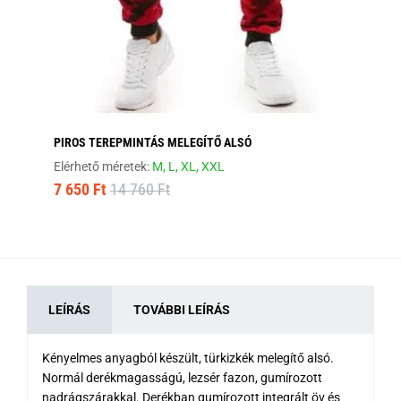
PIROS TEREPMINTÁS MELEGÍTŐ ALSÓ
FA
Elérhető méretek:
M,
L,
XL,
XXL
Elé
7 650 Ft
14 760 Ft
7 
LEÍRÁS
TOVÁBBI LEÍRÁS
Kényelmes anyagból készült, türkizkék melegítő alsó.
Normál derékmagasságú, lezsér fazon, gumírozott
nadrágszárakkal. Derékban gumírozott integrált öv és