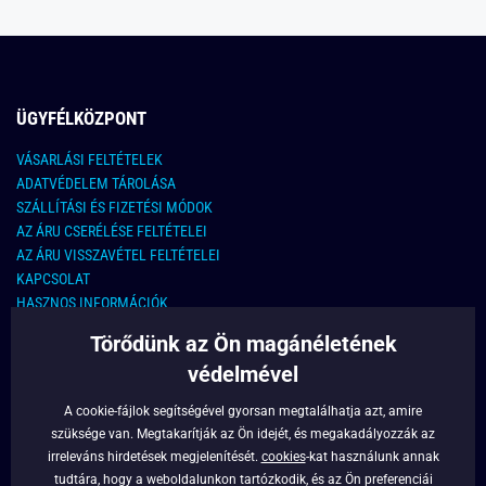
ÜGYFÉLKÖZPONT
VÁSARLÁSI FELTÉTELEK
ADATVÉDELEM TÁROLÁSA
SZÁLLÍTÁSI ÉS FIZETÉSI MÓDOK
AZ ÁRU CSERÉLÉSE FELTÉTELEI
AZ ÁRU VISSZAVÉTEL FELTÉTELEI
KAPCSOLAT
HASZNOS INFORMÁCIÓK
Törődünk az Ön magánéletének
KAPCSOLAT
védelmével
E-MAIL CÍM:
info@legyferfi.hu
A cookie-fájlok segítségével gyorsan megtalálhatja azt, amire
szüksége van. Megtakarítják az Ön idejét, és megakadályozzák az
FONTOS INFORMÁCIÓK
irreleváns hirdetések megjelenítését.
cookies
-kat használunk annak
tudtára, hogy a weboldalunkon tartózkodik, és az Ön preferenciái
RÓLUNK