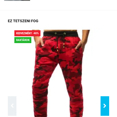
EZ TETSZENI FOG
KEDVEZMÉNY -48%
KED
RAKTÁRON
RA