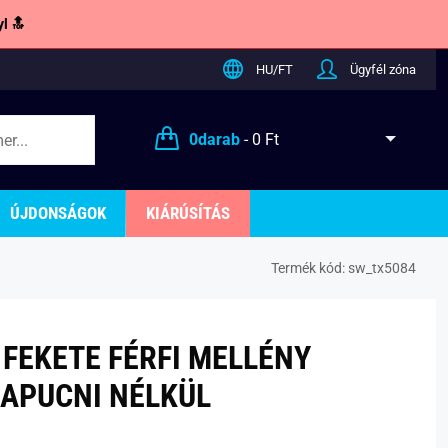
l 🔝
HU/FT
Ügyfél zóna
0
darab
-
0 Ft
ÚJDONSÁGOK
KIÁRÚSÍTÁS
Termék kód:
sw_tx5084
 FEKETE FÉRFI MELLÉNY
APUCNI NÉLKÜL