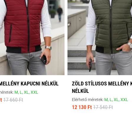
MELLÉNY KAPUCNI NÉLKÜL
ZÖLD STÍLUSOS MELLÉNY 
NÉLKÜL
méretek:
M,
L,
XL,
XXL
t
17 660 Ft
Elérhető méretek:
M,
L,
XL,
XXL
12 130 Ft
17 540 Ft