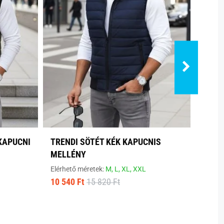
KAPUCNI
TRENDI SÖTÉT KÉK KAPUCNIS
TREN
MELLÉNY
Elérhe
Elérhető méretek:
M,
L,
XL,
XXL
12 190 
10 540 Ft
15 820 Ft