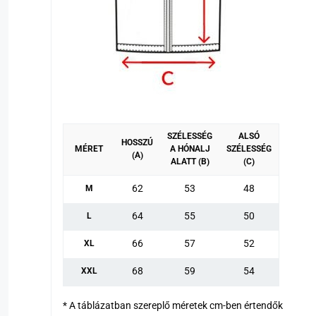
SZÉLESSÉG
ALSÓ
HOSSZÚ
MÉRET
A HÓNALJ
SZÉLESSÉG
(A)
ALATT (B)
(C)
62
53
48
M
64
55
50
L
66
57
52
XL
68
59
54
XXL
* A táblázatban szereplő méretek cm-ben értendők