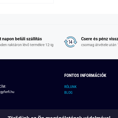
t napon belüli szállítás
Csere és pénz vissz
den raktáron lévő termékre 12-ig
csomag átvétele után 
FONTOS INFORMÁCIÓK
CÍM:
RÓLUNK
gyferfi.hu
BLOG