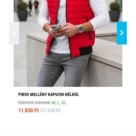
PIROS MELLÉNY KAPUCNI NÉLKÜL
BO
Elérhető méretek:
M,
L,
XL
Elé
11 830 Ft
17 110 Ft
12