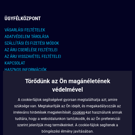
ÜGYFÉLKÖZPONT
VÁSARLÁSI FELTÉTELEK
ADATVÉDELEM TÁROLÁSA
SZÁLLÍTÁSI ÉS FIZETÉSI MÓDOK
AZ ÁRU CSERÉLÉSE FELTÉTELEI
AZ ÁRU VISSZAVÉTEL FELTÉTELEI
KAPCSOLAT
HASZNOS INFORMÁCIÓK
Törődünk az Ön magánéletének
KAPCSOLAT
védelmével
E-MAIL CÍM:
info@legyferfi.hu
A cookie-fájlok segítségével gyorsan megtalálhatja azt, amire
szüksége van. Megtakarítják az Ön idejét, és megakadályozzák az
FONTOS INFORMÁCIÓK
irreleváns hirdetések megjelenítését.
cookies
-kat használunk annak
tudtára, hogy a weboldalunkon tartózkodik, és az Ön preferenciái
RÓLUNK
szerint jelenítjük meg termékeinket. A cookie-fájlok segítenek a
BLOG
böngészési élmény javításában.