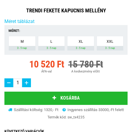
TRENDI FEKETE KAPUCNIS MELLÉNY
Méret táblázat
MÉRET:
M
L
XL
XXL
3 - 5 nap
3 - 5 nap
3 - 5 nap
3 - 5 nap
10 520 Ft
15 780 Ft
ÁFA-val
A kedvezmény előtt
KOSÁRBA
Szállítási költség: 1320,- Ft
Ingyenes szállítás 33000,-Ft felett
Termék kód:
sw_tx4235
KÖVETKEZŐ VARIÁCIÓK