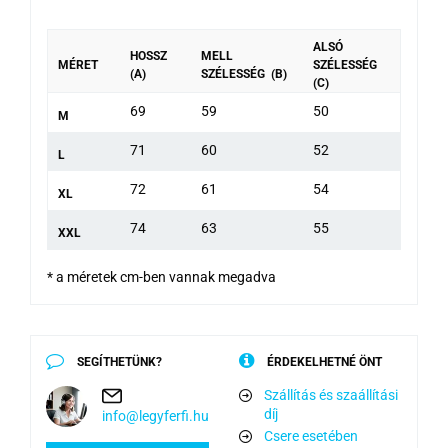
ALSÓ
HOSSZ
MELL
MÉRET
SZÉLESSÉG
(A)
SZÉLESSÉG (B)
(C)
69
59
50
M
71
60
52
L
72
61
54
XL
74
63
55
XXL
* a méretek cm-ben vannak megadva
SEGÍTHETÜNK?
ÉRDEKELHETNÉ ÖNT
Szállítás és szaállítási
díj
info@legyferfi.hu
Csere esetében