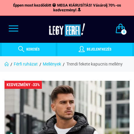
Éppen most kezdődött 😁 MEGA KIÁRUSÍTÁS! Vásárolj 70%-os
kedvezményl 🔝
0
KERESÉS
BEJELENTKEZÉS
Férfi ruházat
Mellények
Trendi fekete kapucnis mellény
KEDVEZMÉNY -33%